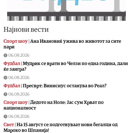
Најнови вести
Спорт шоу
|
Aна Ивановиќ ужива во животот за сите
пари
06.08.2026
Фудбал
|
Мудрик се врати во Челзи по една година, дали
ќе заигра?
06.08.2026
Фудбал
|
Пресврт: Винисиус останува во Реал?
06.08.2026
Спорт шоу
|
Дедото на Ноле: Јас сум Хрват по
националност
06.08.2026
Свет
|
На 15 август се подготвуваат нови бегалци од
Мароко во Шпанија!