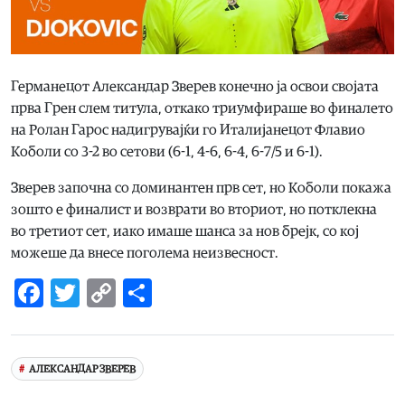
Германецот Александар Зверев конечно ја освои својата
прва Грен слем титула, откако триумфираше во финалето
на Ролан Гарос надигрувајќи го Италијанецот Флавио
Коболи со 3-2 во сетови (6-1, 4-6, 6-4, 6-7/5 и 6-1).
Зверев започна со доминантен прв сет, но Коболи покажа
зошто е финалист и возврати во вториот, но потклекна
во третиот сет, иако имаше шанса за нов брејк, со кој
можеше да внесе поголема неизвесност.
Facebook
Twitter
Copy
Share
Link
АЛЕКСАНДАР ЗВЕРЕВ