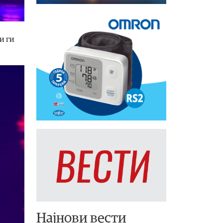
и ги
Најнови вести