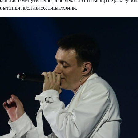
од првите минути беше јасно дека Јован и Елвир не ја загубил
ознатливи пред дваесетина години.