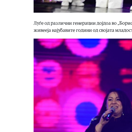
Луѓе од различни генерации дојдоа во „Борис 
живееја најубавите години од својата младос