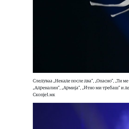
Следуваа „Некаде после два“, „Опасно“, „Ти ме 
„Адреналин“, „Армија“, „Итно ми требаш“ и д
Скопје1.мк