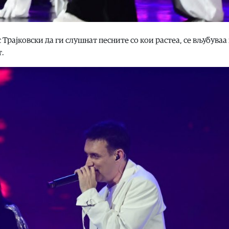
Трајковски да ги слушнат песните со кои растеа, се вљубуваа 
т.