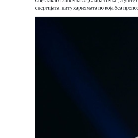
Спектаклот започна со „Слаба точка“, а уште 
енергијата, ниту харизмата по која беа преп