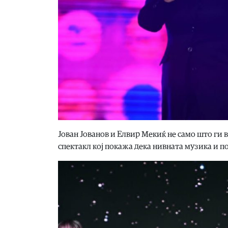
Јован Јованов и Елвир Мекиќ не само што ги в
спектакл кој покажа дека нивната музика и по