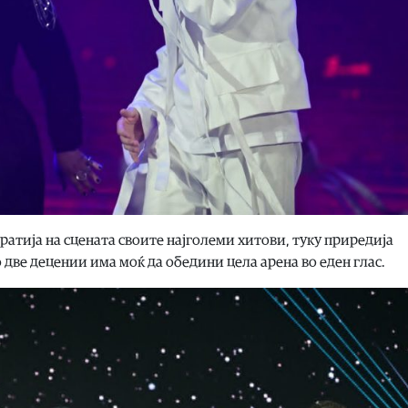
ратија на сцената своите најголеми хитови, туку приредија
 две децении има моќ да обедини цела арена во еден глас.