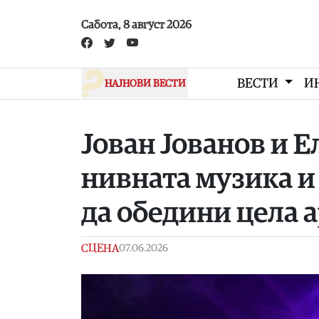
Skip to main content
Сабота, 8 август 2026
ВЕСТИ
И
НАЈНОВИ ВЕСТИ
Јован Јованов и 
нивната музика и
да обедини цела а
СЦЕНА
07.06.2026