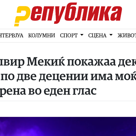
НТЕРВЈУА
КОЛУМНИ
СПОРТ
СЦЕНА
ЖИВО
Елвир Мекиќ покажаа де
 по две децении има мо
рена во еден глас