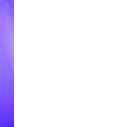
сообраќајката во Скопје во која
загина 19-годишен мотоциклист
08.08.2026
Македонија
|
Мисајловски:
Вербата на бранителите во
татковината е наша водилка,
одлучно да продолжиме да ги
чуваме националните интереси
08.08.2026
Балкан
|
Во Албанија се запали
комбе со македонски регистарски
таблички кое превезувало
пилиња
08.08.2026
Македонија
|
ВРЕДИ: Дали Артан
Груби ја купува слободата со
тајните на ДУИ
08.08.2026
Свет
|
Руски напад го оштети еден
од најголемите стадиони во