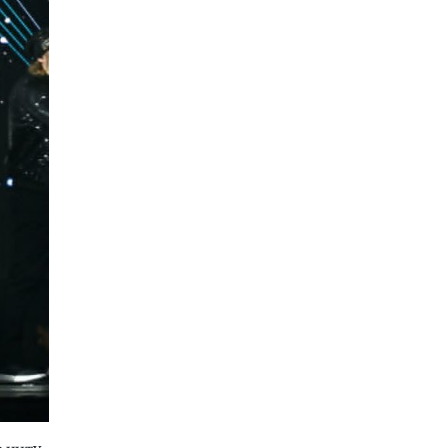
Музика
|
ЛАБОРАТОРИУМ го
започнува проектот „ЛИФТ“ со
бесплатни музички работилници
за теремин
08.08.2026
Филм
|
Викендов бесплатни
проекции на „Трето полувреме“ и
„Бал-Кан-Кан“ во кино на
отворено во Драчево
08.08.2026
Сцена
|
Лозано, Тони Зен и Два
бона викендов на С.О.С. Фестивал
во Битола
08.08.2026
Култура
|
Вакви икони денес се
чуваат само во Лувр,
Метрополитен, Боде и
Византискиот и христијански
музеј во Атина: Во Охрид
претставена „Исус Христос на