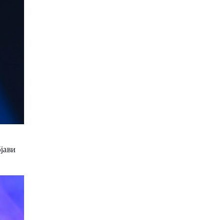
Астро
|
Овие 3 знака ќе ги научат
најважните животни лекции до 6
јануари 2027 година:
Ретроградниот Хирон прво ќе им
отвори стари рани, па ќе ги
прероди
08.08.2026
Економија
|
Инфлацијата во јули
падна на 2,3 отсто, пониска од
просекот во еврозоната
08.08.2026
Астро
|
Хороскопски двојки кои
совршено си одговараат, а сепак
бјави
раскинуваат
08.08.2026
Здравје
|
Кога е идеалното време за
оброк?
08.08.2026
Хроника
|
Уапсен возач за