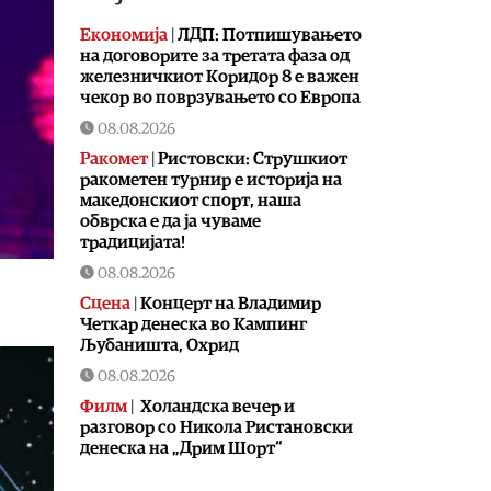
Економија
|
ЛДП: Потпишувањето
на договорите за третата фаза од
железничкиот Коридор 8 е важен
чекор во поврзувањето со Европа
08.08.2026
Ракомет
|
Ристовски: Струшкиот
ракометен турнир е историја на
македонскиот спорт, наша
обврска е да ја чуваме
традицијата!
08.08.2026
Сцена
|
Концерт на Владимир
Четкар денеска во Кампинг
Љубаништа, Охрид
08.08.2026
Филм
|
Холандска вечер и
разговор со Никола Ристановски
денеска на „Дрим Шорт“
08.08.2026