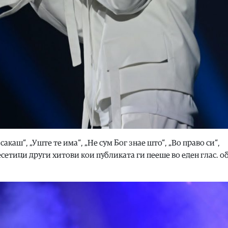
сакаш“, „Уште те има“, „Не сум Бог знае што“, „Во право си“,
есетици други хитови кои публиката ги пееше во еден глас. о