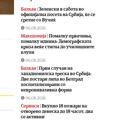
Балкан
|
Зеленски в сабота во
официјална посета на Србија, ќе се
сретне со Вучиќ
06.08.2026
Македонија
|
Помалку првачиња,
помалку иднина: Демографската
криза веќе стигна до училишните
клупи
06.08.2026
Балкан
|
Први случаи на
западнонилска треска во Србија:
Две постари лица во Белград
хоспитализирани со
невроинвазивна форма
06.08.2026
Сервиси
|
Вкупно 18 пожари на
отворено денеска до 18 часот, два
се активни
06.08.2026