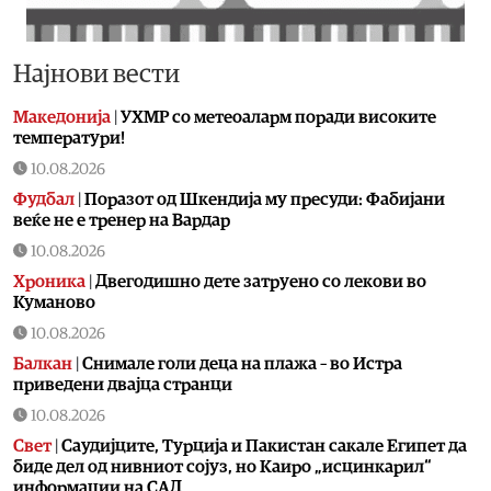
Најнови вести
Македонија
|
УХМР со метеоаларм поради високите
температури!
10.08.2026
Фудбал
|
Поразот од Шкендија му пресуди: Фабијани
веќе не е тренер на Вардар
10.08.2026
Хроника
|
Двегодишно дете затруено со лекови во
Куманово
10.08.2026
Балкан
|
Снимале голи деца на плажа – во Истра
приведени двајца странци
10.08.2026
Свет
|
Саудијците, Турција и Пакистан сакале Египет да
биде дел од нивниот сојуз, но Каиро „исцинкарил“
информации на САД