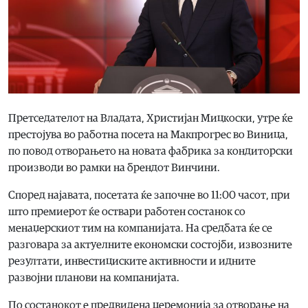
Претседателот на Владата, Христијан Мицкоски, утре ќе
престојува во работна посета на Макпрогрес во Виница,
по повод отворањето на новата фабрика за кондиторски
производи во рамки на брендот Винчини.
Според најавата, посетата ќе започне во 11:00 часот, при
што премиерот ќе оствари работен состанок со
менаџерскиот тим на компанијата. На средбата ќе се
разговара за актуелните економски состојби, извозните
резултати, инвестициските активности и идните
развојни планови на компанијата.
По состанокот е предвидена церемонија за отворање на