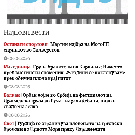
Најнови вести
Останати спортови
|
Мартин најбрз на МотоГП
спринтот во Силверстон
08.08.2026
Македонија
|
Група бранители од Карпалак: Наместо
пред вистински споменик, 25 години се поклонуваме
пред обична плоча крај патот
08.08.2026
Балкан
|
Орбан дојде во Србија на фестивалот на
Драгчевска труба во Гуча – нарача ќебапи, пиво и
свадбена зелка
08.08.2026
Свет
|
Турција го ограничува пловењето на трговски
бродови во Црното Море преку Дарданелите