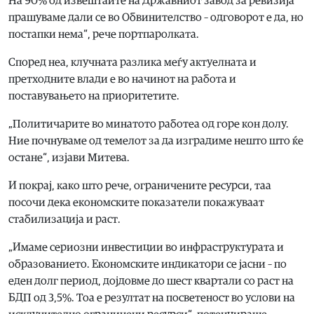
На 90% од извештаите на Државниот завод за ревизија
прашуваме дали се во Обвинителство – одговорот е да, но
постапки нема“, рече портпаролката.
Според неа, клучната разлика меѓу актуелната и
претходните влади е во начинот на работа и
поставувањето на приоритетите.
„Политичарите во минатото работеа од горе кон долу.
Ние почнуваме од темелот за да изградиме нешто што ќе
остане“, изјави Митева.
И покрај, како што рече, ограничените ресурси, таа
посочи дека економските показатели покажуваат
стабилизација и раст.
„Имаме сериозни инвестиции во инфраструктурата и
образованието. Економските индикатори се јасни – по
еден долг период, дојдовме до шест квартали со раст на
БДП од 3,5%. Тоа е резултат на посветеност во услови на