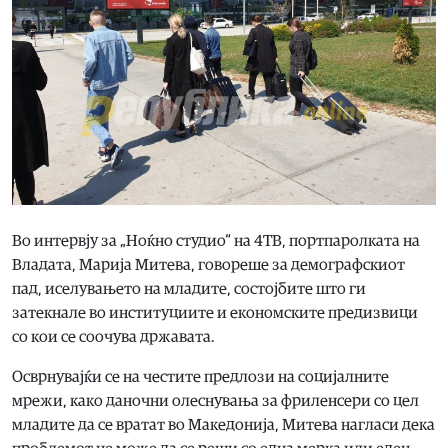
Во интервју за „Ноќно студио“ на 4ТВ, портпаролката на
Владата, Марија Митева, говореше за демографскиот
пад, иселувањето на младите, состојбите што ги
затекнале во институциите и економските предизвици
со кои се соочува државата.
Осврнувајќи се на честите предлози на социјалните
мрежи, како даночни олеснувања за фриленсери со цел
младите да се вратат во Македонија, Митева нагласи дека