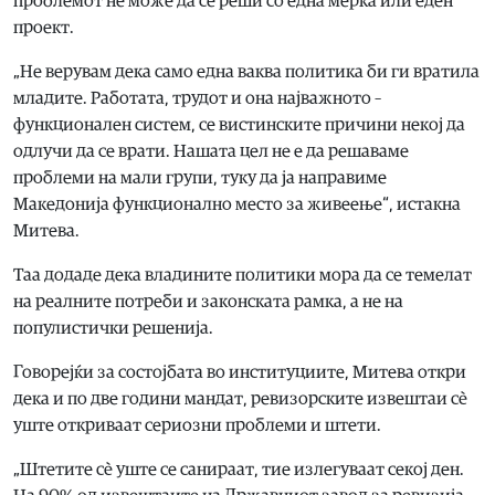
проблемот не може да се реши со една мерка или еден
проект.
„Не верувам дека само една ваква политика би ги вратила
младите. Работата, трудот и она најважното –
функционален систем, се вистинските причини некој да
одлучи да се врати. Нашата цел не е да решаваме
проблеми на мали групи, туку да ја направиме
Македонија функционално место за живеење“, истакна
Митева.
Таа додаде дека владините политики мора да се темелат
на реалните потреби и законската рамка, а не на
популистички решенија.
Говорејќи за состојбата во институциите, Митева откри
дека и по две години мандат, ревизорските извештаи сè
уште откриваат сериозни проблеми и штети.
„Штетите сè уште се санираат, тие излегуваат секој ден.