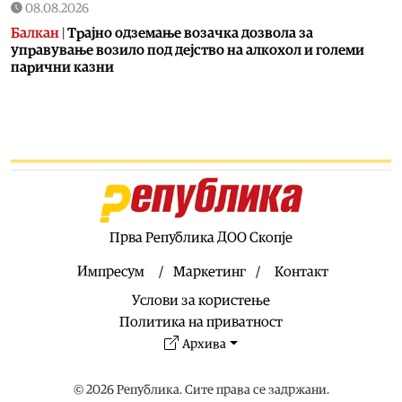
08.08.2026
Балкан
|
Трајно одземање возачка дозвола за
управување возило под дејство на алкохол и големи
парични казни
08.08.2026
Свет
|
Повеќе од 178.000 мигранти во последните
неколку месеци ја напуштија Јужна Африка
08.08.2026
Свет
|
Иран: Отворањето на Ормутскиот Теснец зависи
од САД
08.08.2026
Прва Република ДОО Скопје
Останати спортови
|
Катерина Ацевска светска
вицешампионка во џиу-џицу
Импресум
Маркетинг
Контакт
08.08.2026
Услови за користење
Патувања
|
Матера – градот од камен кој како феникс се
Политика на приватност
издигнал од пепелта на срамот, бедата и заборавот
Архива
08.08.2026
Фудбал
|
Убедлив триумф на Тиквеш над Башкими
© 2026 Република. Сите права се задржани.