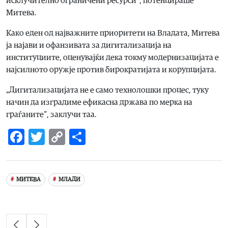
исклучително ограничени ресурси“, потенцираше
Митева.
Како еден од најважните приоритети на Владата, Митева
ја најави и офанзивата за дигитализација на
институциите, оценувајќи дека токму модернизацијата е
најсилното оружје против бирократијата и корупцијата.
„Дигитализацијата не е само технолошки процес, туку
начин да изградиме ефикасна држава по мерка на
граѓаните“, заклучи таа.
Facebook
Twitter
Copy
Share
Link
МИТЕВА
МЛАДИ