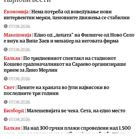
Економија
|
Нема потреба од воведување нови
интервентни мерки, ценовните движења се стабилни
07.08.2026
Македонија
|
Едно од „децата“ на Филипче од Ново Село
е внук на Вице Заев и менаџер на неговата фирма
07.08.2026
Балкан
|
По тридневниот спектакл на стадионот
Кошево градоначалникот на Сараево организираше
прием за Дино Мерлин
07.08.2026
Свет
|
Цените на храната во јули највисоки во
последните три години
07.08.2026
Билборд
|
Малешевијата ве чека. Сета, на едно место
07.08.2026
Балкан
|
На над 300 грчки плажи спроведени над 1.500
контроли за заштита на крајбрежјето и обезбедување