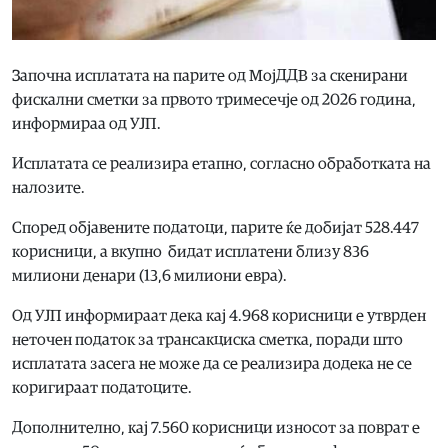
Започна исплатата на парите од МојДДВ за скенирани
фискални сметки за првото тримесечје од 2026 година,
информираа од УЈП.
Исплатата се реализира етапно, согласно обработката на
налозите.
Според објавените податоци, парите ќе добијат 528.447
корисници, а вкупно бидат исплатени близу 836
милиони денари (13,6 милиони евра).
Од УЈП информираат дека кај 4.968 корисници е утврден
неточен податок за трансакциска сметка, поради што
исплатата засега не може да се реализира додека не се
коригираат податоците.
Дополнително, кај 7.560 корисници износот за поврат е