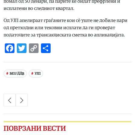
помал од 50 денари, па парите ќе бидат префрлени и
исплатени во следниот квартал.
Од УЈП апелираат граѓаните кои сè уште не добиле пари
од претходни или тековни исплати да ги проверат
податоците за трансакциската сметка во апликацијата.
Facebook
Twitter
Copy
Share
Link
МОЈ ДДВ
УЈП
ПОВРЗАНИ ВЕСТИ