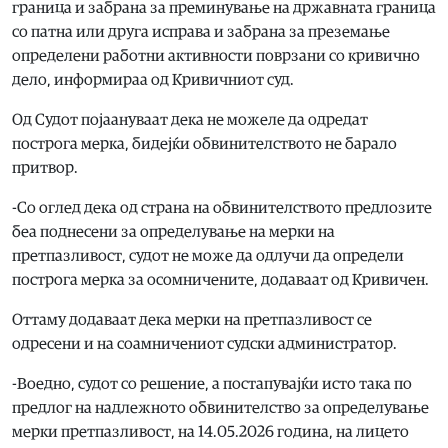
граница и забрана за преминување на државната граница
со патна или друга исправа и забрана за преземање
определени работни активности поврзани со кривично
дело, информираа од Кривичниот суд.
Од Судот појаануваат дека не можеле да одредат
построга мерка, бидејќи обвинителството не барало
притвор.
-Со оглед дека од страна на обвинителството предлозите
беа поднесени за определување на мерки на
претпазливост, судот не може да одлучи да определи
построга мерка за осомничените, додаваат од Кривичен.
Оттаму додаваат дека мерки на претпазливост се
одресени и на соамничениот судски администратор.
-Воедно, судот со решение, а постапувајќи исто така по
предлог на надлежното обвинителство за определување
мерки претпазливост, на 14.05.2026 година, на лицето