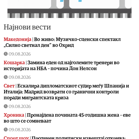
Најнови вести
Македонија
|
Во живо: Музичко-сценски спектакл
„Силно светнал ден“ во Охрид
09.08.2026
Кошарка
|
Замина еден од најголемите тренери во
историјата на НБА – почина Дон Нелсон
09.08.2026
Свет
|
Ескалира дипломатскиот судир меѓу Шпанија и
Италија: Мадрид возврати со гранични контроли
поради мигрантската криза
09.08.2026
Хроника
|
Пронајдена почината 45-годишна жена – еве
во што се сомневаат
09.08.2026
Спорт шоу
|
Протечен полициски извештај открива: