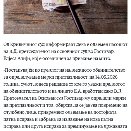
Од Кривичниот суд информираат дека е одземен пасошот
на В.Д. претседателот на основниот суд во Гостивар,
Елјеса Алији, кој е осомничен за примање на мито.
-Постапувајќи по предлог на надлежното обвинителство
за определување мерки претпазливост, на 14.05.2026
година, судот донесе решение со кое го уважи предлогот
на обвинителството и на лицето Е.А. вработен како В.Д.
Претседател на Основен суд Гостивар му определи мерки
на претпазливост и тоа: обврска да се јавува повремено на
службено лице, привремено одземање на постојната
патна исправа и забрана за издавање на нова патна
исправа или друга исправа за преминување на државната