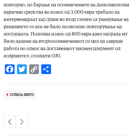
повторно, по барање на осомничените на дополнителни
парични средства во износ од 3.000 евра требало да
интервенираат кај судии во втор степен за укинување на
решението со кое не било дозволено повторување на
постапката. Подоцна износ од 800 евра како награда му
биле дадени на второосомничениот со цел да заврши
работа по однос на доставениот писмен документ од
извршител, соопшти ОЈО.
Facebook
Twitter
Copy
Share
Link
СУДИЈА МИТО