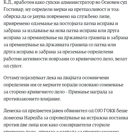
Б.Д., вработен како судски администратор во Основен суд
Гостивар, му определи мерки на претпазливост и тоа:
обврска да се јавува повремено на службено лице,
привремено одземање на постојната патна исправа и
забрана за издавање на нова патна исправа или друга
исправа за преминување на државната граница и забрана
за преминување на државната граница со патна или
друга исправа и забрана за преземање определени
работни активности поврзани со кривичното дело, велат
од судот.
Оттаму појаснуваат дека на двајцата осомничени
определени им се мерките поради основано сомневање
за сторено кривичното дело – Примање награда за
противзаконито влијание.
Денеска од предметен јавен обвинител од ОЈО ГОКК беше
донесена Наредба за спроведување на истражна постапка
против две лица кои како соизвршители сториле