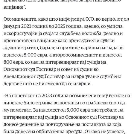
кривично дело „примање награда за противзаконито
влијание“.
Осомничените, како што информира ОЈО, во периодот од
јануари 2023 година до 2025 година, заедно, со умисла
искористувајќи ја својата службена положба, реално и
претпоставено влијание како претседател и судски
администратор, барале и примиле парична награда во
износ од 8.000 евра, а второосомничениот и износ од
800 евра, со цел да интервенираат кај судија на
Основниот суд Гостивар и совет на судии во
Апелациониот суд Гостивар за извршување службено
дејствие што не би смеело да се изврши.
-На почетокот на 2023 година осомничените му ветиле на
лице кое било странка во постапка во граѓански спор да
му помогнат. За надомест од 5.000 евра тие требало да
интервенираат кај судија во Основниот суд Гостивар да
донесе решение за повторување на постапката за која
била донесена одбивателна пресуда. Откако не успеале,