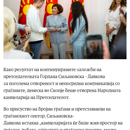
Како резултат на континуираните заложби на
претседателката Гордана Сиљановска – Давкова
за поголема отвореност и непосредна комуникација со
граѓаните, денеска во Скопје беше отворена Народната
канцеларија на Претседателот.
Во присуство на бројни граѓани и претставници на
граѓанскиот сектор, Сиљановска-
Давкова истакна „канцеларијата ќе биде жив простор на
дијалог, дебата, едукација и граѓанско учество, место,