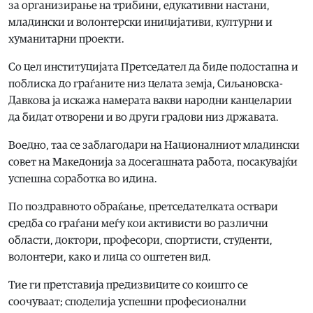
за организирање на трибини, едукативни настани,
младински и волонтерски иницијативи, културни и
хуманитарни проекти.
Со цел институцијата Претседател да биде подостапна и
поблиска до граѓаните низ целата земја, Сиљановска-
Давкова ја искажа намерата вакви народни канцеларии
да бидат отворени и во други градови низ државата.
Воедно, таа се заблагодари на Националниот младински
совет на Македонија за досегашната работа, посакувајќи
успешна соработка во идина.
По поздравното обраќање, претседателката оствари
средба со граѓани меѓу кои активисти во различни
области, доктори, професори, спортисти, студенти,
волонтери, како и лицa со оштетен вид.
Тие ги претставија предизвиците со коишто се
соочуваат; споделија успешни професионални