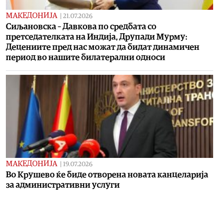
МАКЕДОНИЈА
|
21.07.2026
Сиљановска – Давкова по средбата со
претседателката на Индија, Друпади Мурму:
Децениите пред нас можат да бидат динамичен
период во нашите билатерални односи
МАКЕДОНИЈА
|
19.07.2026
Во Крушево ќе биде отворена новата канцеларија
за административни услуги