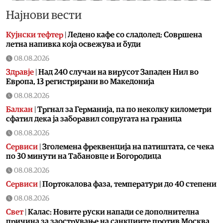
Најнови вести
Кујнски тефтер
|
Ледено кафе со сладолед: Совршена
летна напивка која освежува и буди
08.08.2026
Здравје
|
Над 240 случаи на вирусот Западен Нил во
Европа, 13 регистрирани во Македонија
08.08.2026
Балкан
|
Тргнал за Германија, па по неколку километри
сфатил дека ја заборавил сопругата на граница
08.08.2026
Сервиси
|
Зголемена фреквенција на патиштата, се чека
по 30 минути на Табановце и Богородица
08.08.2026
Сервиси
|
Портокалова фаза, температури до 40 степени
08.08.2026
Свет
|
Калас: Новите руски напади се дополнителна
причина за заострување на санкциите против Москва