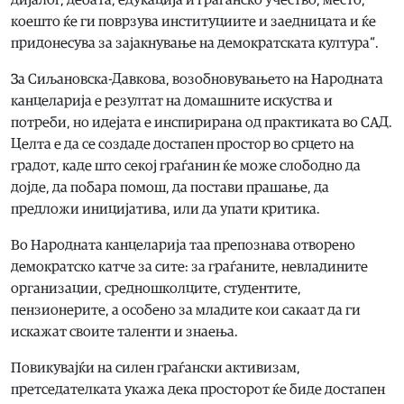
коешто ќе ги поврзува институциите и заедницата и ќе
придонесува за зајакнување на демократската култура“.
За Сиљановска-Давкова, возобновувањето на Народната
канцеларија е резултат на домашните искуства и
потреби, но идејата е инспирирана од практиката во САД.
Целта е да се создаде достапен простор во срцето на
градот, каде што секој граѓанин ќе може слободно да
дојде, да побара помош, да постави прашање, да
предложи иницијатива, или да упати критика.
Во Народната канцеларија таа препознава отворено
демократско катче за сите: за граѓаните, невладините
организации, средношколците, студентите,
пензионерите, а особено за младите кои сакаат да ги
искажат своите таленти и знаења.
Повикувајќи на силен граѓански активизам,
претседателката укажа дека просторот ќе биде достапен