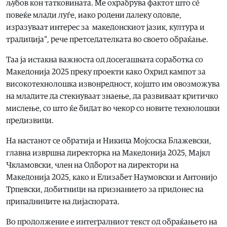
љубов кон татковината. Ме охрабрува фактот што сè
повеќе млади луѓе, иако родени далеку одовде,
изразуваат интерес за македонскиот јазик, култура и
традиција“, рече претседателката во своето обраќање.
Таа ја истакна важноста од досегашната соработка со
Македонија 2025 преку проекти како Охрид кампот за
високотехнолошка извонредност, којшто им овозможува
на младите да стекнуваат знаење, да развиваат критичко
мислење, со што ќе бидат во чекор со новите технолошки
предизвици.
На настанот се обратија и Никица Мојсоска Блажевски,
главна извршна директорка на Македонија 2025, Мајкл
Чкламовски, член на Одборот на директори на
Македонија 2025, како и Елизабет Наумовски и Антонијо
Трпевски, добитници на признанието за придонес на
припадниците на дијаспората.
Во продолжение е интегралниот текст од обраќањето на