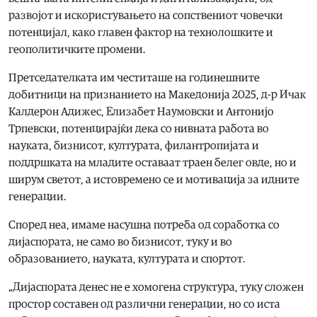
развојот и искористувањето на сопствениот човечки
потенцијал, како главен фактор на технолошките и
геополитичките промени.
Претседателката им честиташе на годинешните
добитници на признанието на Македонија 2025, д-р Ичак
Калдерон Адижес, Елизабет Наумовски и Антонијо
Трпевски, потенцирајќи дека со нивната работа во
науката, бизнисот, културата, филантропијата и
поддршката на младите оставаат траен белег овде, но и
ширум светот, а истовремено се и мотивација за идните
генерации.
Според неа, имаме насушна потреба од соработка со
дијаспората, не само во бизнисот, туку и во
образованието, науката, културата и спортот.
„Дијаспората денес не е хомогена структура, туку сложен
простор составен од различни генерации, но со иста