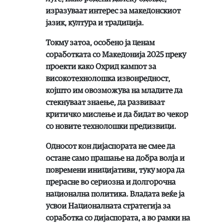
изразуваат интерес за македонскиот
јазик, култура и традиција.
Токму затоа, особено ја ценам
соработката со Македонија 2025 преку
проекти како Охрид кампот за
високотехнолошка извонредност,
којшто им овозможува на младите да
стекнуваат знаење, да развиваат
критичко мислење и да бидат во чекор
со новите технолошки предизвици.
Односот кон дијаспората не смее да
остане само прашање на добра волја и
повремени иницијативи, туку мора да
прерасне во сериозна и долгорочна
национална политика. Владата веќе ја
усвои Националната стратегија за
соработка со дијаспората, а во рамки на