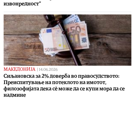
извонредност“
МАКЕДОНИЈА
|
14.06.2026
Сиљановска за 2% доверба во правосудството:
Преиспитување на потеклото на имотот,
филозофијата дека сѐ може да се купи мора да се
надмине