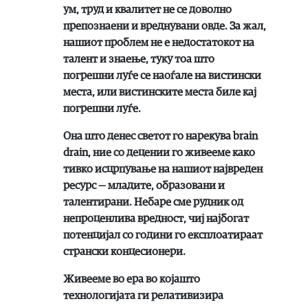
ум, труд и квалитет не се доволно
препознаени и вреднувани овде. За жал,
нашиот проблем не е недостатокот на
талент и знаење, туку тоа што
погрешни луѓе се наоѓале на вистински
места, или вистинските места биле кај
погрешни луѓе.
Она што денес светот го нарекува brain
drain, ние со децении го живееме како
тивко исцрпување на нашиот највреден
ресурс — младите, образовани и
талентирани. Небаре сме рудник од
непроценлива вредност, чиј најбогат
потенцијал со години го експлоатираат
странски концесионери.
Живееме во ера во којашто
технологијата ги релативизира