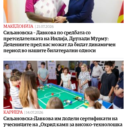
МАКЕДОНИЈА
|
21.07.2026
Сиљановска – Давкова по средбата со
претседателката на Индија, Друпади Мурму:
Децениите пред нас можат да бидат динамичен
период во нашите билатерални односи
КАРИЕРА
|
14.07.2026
Сиљановска-Давкова им додели сертификати на
учесниците на „Охрид камп за високо-технолошка