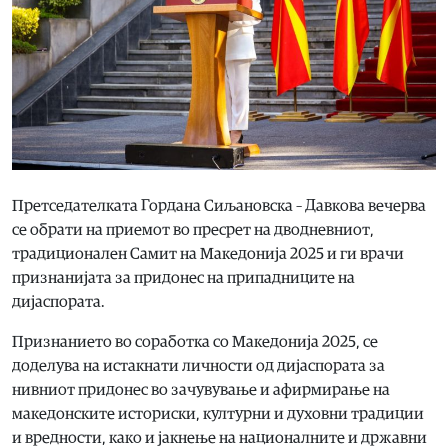
Претседателката Гордана Сиљановска – Давкова вечерва
се обрати на приемот во пресрет на дводневниот,
традиционален Самит на Македонија 2025 и ги врачи
признанијата за придонес на припадниците на
дијаспората.
Признанието во соработка со Македонија 2025, се
доделува на истакнати личности од дијаспората за
нивниот придонес во зачувување и афирмирање на
македонските историски, културни и духовни традиции
и вредности, како и јакнење на националните и државни