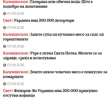
Калеидоскоп
|
Газирана или обична вода: Што е
подобро на жештиниве
07.08.2026
Свет
|
Украина има 200.000 дезертери
07.08.2026
Калеидоскоп
|
Jадете супа од кучешко месо за спас од
горештините
07.08.2026
Калеидоскоп
|
Утре е летна Света Петка: Молете се за
здравје, среќа и исцелување
07.08.2026
Калеидоскоп
|
Зошто некое човечко месо е повкусно за
комарците
07.08.2026
Свет
|
Федоров: Во Украина има 200.000 принудно
отсутни војници
07.08.2026
Скопје
|
Пожар на Зајчев Рид