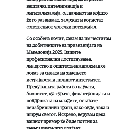
вештачка интелигенција и
дигитализација, од начинот на којшто
ќе го развиваат, задржат и користат
сопствениот човечки потенцијал.
Со особена почит, сакам да им честитам
на добитниците на признанијата на
Македонија 2025. Вашите
професионални достигнувања,
лидерство и општествен ангажман се
доказ за силата на знаењето,
истрајноста и личниот интегритет.
Преку вашата работа во науката,
бизнисот, културата, филантропијата и
поддршката на младите, оставате
неизбришливи траги, како овде, така и
ширум светот. Искрено, верувам дека
вашиот пример ќе биде поттик за
генерациите што доаѓаат.