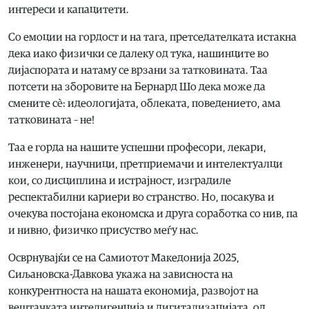
интереси и капацитети.
Со емоции на гордост и на тага, претседателката истакна
дека иако физички се далеку од тука, нашинците во
дијаспората и натаму се врзани за татковината. Таа
потсети на зборовите на Бернард Шо дека може да
смените сè: идеологијата, облеката, поведението, ама
татковината – не!
Таа е горда на нашите успешни професори, лекари,
инженери, научници, претприемачи и интелектуалци
кои, со дисциплина и истрајност, изградиле
респектабилни кариери во странство. Но, посакува и
очекува постојана економска и друга соработка со нив, па
и нивно, физичко присуство меѓу нас.
Осврнувајќи се на Самиотот Македонија 2025,
Сиљановска-Давкова укажа на зависноста на
конкурентноста на нашата економија, развојот на
вештачката интелигенција и дигитализацијата, од