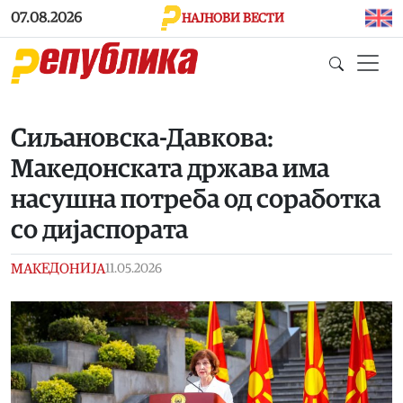
Skip to main content
07.08.2026
НАЈНОВИ ВЕСТИ
Сиљановска-Давкова:
Македонската држава има
насушна потреба од соработка
со дијаспората
МАКЕДОНИЈА
11.05.2026