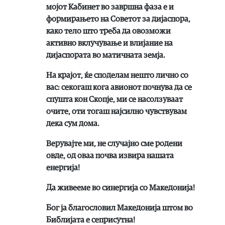
мојот Кабинет во завршна фаза е и
формирањето на Советот за дијаспора,
како тело што треба да овозможи
активно вклучување и влијание на
дијаспората во матичната земја.
На крајот, ќе споделам нешто лично со
вас: секогаш кога авионот почнува да се
спушта кон Скопје, ми се насолзуваат
очите, оти тогаш најсилно чувствувам
дека сум дома.
Верувајте ми, не случајно сме родени
овде, од оваа почва извира нашата
енергија!
Да живееме во синергија со Македонија!
Бог ја благословил Македонија штом во
Библијата е сеприсутна!