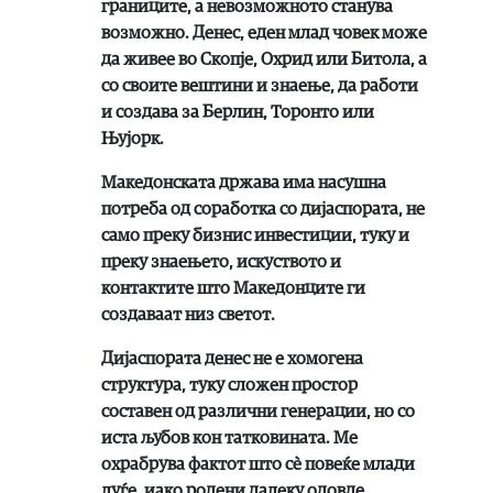
границите, а невозможното станува
возможно. Денес, еден млад човек може
да живее во Скопје, Охрид или Битола, а
со своите вештини и знаење, да работи
и создава за Берлин, Торонто или
Њујорк.
Македонската држава има насушна
потреба од соработка со дијаспората, не
само преку бизнис инвестиции, туку и
преку знаењето, искуството и
контактите што Македонците ги
создаваат низ светот.
Дијаспората денес не е хомогена
структура, туку сложен простор
составен од различни генерации, но со
иста љубов кон татковината. Ме
охрабрува фактот што сè повеќе млади
луѓе, иако родени далеку одовде,