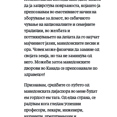
да ја зацврстува поврзаноста, којашто ја
препознавам во емотивниот начин на
зборување за домот, во себичното
чување на националните и семејните
традиции, во желбата и
поттикнувањето на децата да го научат
мајчиниот јазик, македонските песни и
ора. Човек може физички да замине од
својата земја, но таа не заминува од
него. Можеби затоа македонските
дворови во Канада се препознавале по
здравецот!
Признавам, средбите со луѓето од
македонската дијаспора во мене будат
ем гордост ем тага. Од една страна, се
радувам кога гледам успешни
професори, лекари, инженери,
научници, претприемачи и