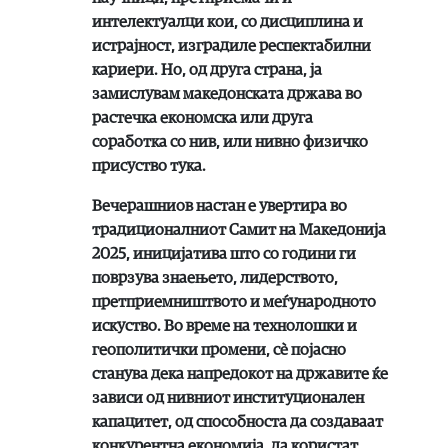
интелектуалци кои, со дисциплина и
истрајност, изградиле респектабилни
кариери. Но, од друга страна, ја
замислувам македонската држава во
растечка економска или друга
соработка со нив, или нивно физичко
присуство тука.
Вечерашниов настан е увертира во
традиционалниот Самит на Македонија
2025, иницијатива што со години ги
поврзува знаењето, лидерството,
претприемништвото и меѓународното
искуство. Во време на технолошки и
геополитички промени, сè појасно
станува дека напредокот на државите ќе
зависи од нивниот институционален
капацитет, од способноста да создаваат
конкурентна економија, да користат