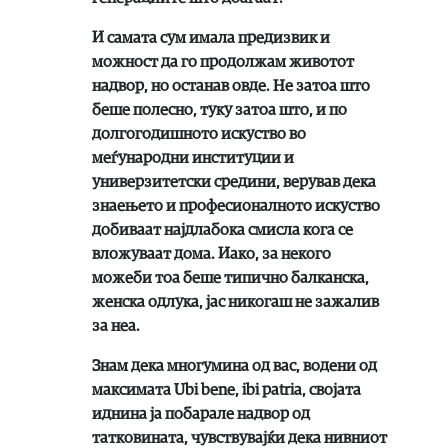
И самата сум имала предизвик и
можност да го продолжам животот
надвор, но останав овде. Не затоа што
беше полесно, туку затоа што, и по
долгогодишното искуство во
меѓународни институции и
универзитетски средини, верував дека
знаењето и професионалното искуство
добиваат најдлабока смисла кога се
вложуваат дома. Иако, за некого
можеби тоа беше типично балканска,
женска одлука, јас никогаш не зажалив
за неа.
Знам дека многумина од вас, водени од
максимата Ubi bene, ibi patria, својата
иднина ја побарале надвор од
татковината, чувствувајќи дека нивниот