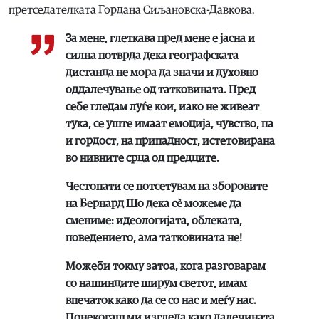
претседателката Гордана Сиљановска-Давкова.
За мене, глеткава пред мене е јасна и
силна потврда дека географската
дистанца не мора да значи и духовно
оддалечување од татковината. Пред
себе гледам луѓе кои, иако не живеат
тука, се уште имаат емоција, чувство, па
и гордост, на припадност, истетовирана
во нивните срца од предците.
Честопати се потсетувам на зборовите
на Бернард Шо дека сè можеме да
смениме: идеологијата, облеката,
поведението, ама татковината не!
Можеби токму затоа, кога разговарам
со нашинците ширум светот, имам
впечаток како да се со нас и меѓу нас.
Понекогаш ми изгледа како далечината