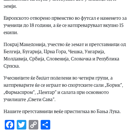
земји.
Европското отворено првенство во футсал е наменето за
ученици до 18 години, а ќе се натпреваруваат вкупно 15
екипи.
Покрај Македонија, учество ќе земат и претставници од
Белгија, Бугарија, Црна Гора, Чешка, Унгарија,
Молдавија, Србија, Словенија, Словачка и Република
Српска.
Учесниците ќе бидат поделени во четири групи, а
натпреварите ќе се играат во спортските сали „Борик“,
„Фармаспром“, „Центар“ и салата при основното
училиште „Свети Сава“.
Нашите претставници веќе пристигнаа во Бања Лука.
Facebook
Twitter
Copy
Share