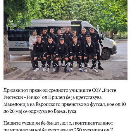
Државниот првак од средното училиште СОУ „Ристе
Ристески – Ричко“ од Прилеп ќе ја претставува
Македонија на Европското првенство во футсал, кое од 10
до 26 мај се одржува во Бања Лука.
Нашите ученици ќе бидат дел од континенталниот
шампионат на кој ќе учествуваат 250 учесници од 11