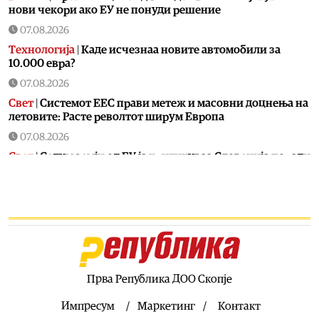
нови чекори ако ЕУ не понуди решение
07.08.2026
Технологија
|
Kаде исчезнаа новите автомобили за
10.000 евра?
07.08.2026
Свет
|
Системот ЕЕС прави метеж и масовни доцнења на
летовите: Расте револтот ширум Европа
07.08.2026
Свет
|
Седум земји од ЕУ ја критикуваа Словенија поради
блокадата на именувањето на Тања Фајон за мисија во
cеверна Африка
07.08.2026
Балкан
|
Отворена за сообраќај уште една делница од
патот Елбасан – Ќафасан
07.08.2026
Хроника
|
Момче на мотор загина во стравична
Прва Република ДОО Скопје
сообраќајка во Радишани, се судрил со италијанска
„алфа-ромео“
Импресум
Маркетинг
Контакт