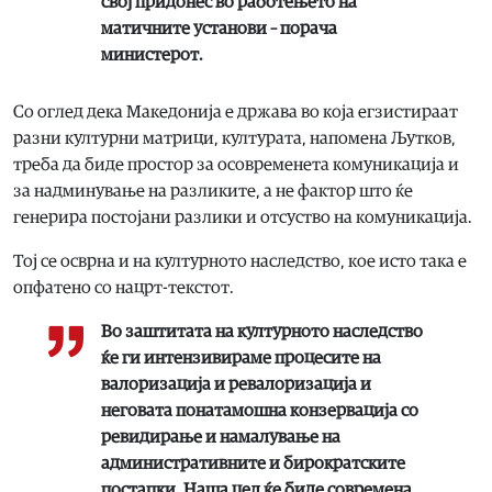
свој придонес во работењето на
матичните установи – порача
министерот.
Со оглед дека Македонија е држава во која егзистираат
разни културни матрици, културата, напомена Љутков,
треба да биде простор за осовременета комуникација и
за надминување на разликите, а не фактор што ќе
генерира постојани разлики и отсуство на комуникација.
Тој се осврна и на културното наследство, кое исто така е
опфатено со нацрт-текстот.
Во заштитата на културното наследство
ќе ги интензивираме процесите на
валоризација и ревалоризација и
неговата понатамошна конзервација со
ревидирање и намалување на
административните и бирократските
постапки. Наша цел ќе биде современа