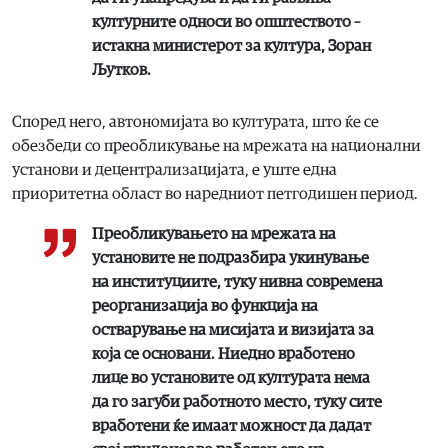
културните односи во општеството –
истакна министерот за култура, Зоран
Љутков.
Според него, автономијата во културата, што ќе се
обезбеди со преобликување на мрежата на национални
установи и децентрализацијата, е уште една
приоритетна област во наредниот петгодишен период.
Преобликувањето на мрежата на
установите не подразбира укинување
на институциите, туку нивна современа
реорганизација во функција на
остварување на мисијата и визијата за
која се основани. Ниедно вработено
лице во установите од културата нема
да го загуби работното место, туку сите
вработени ќе имаат можност да дадат