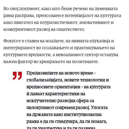
Во овој документ, како што беше речено на денешната
јавна расправа, препознаен е потенцијалот на културата
како двигател на плуралистичкиот, иновативниот и
конкурентниот развој на општеството.
Фокусот е ставен на младите, на нивната едукација и
интегрираност во создавањето и практикувањето на
културните вредности, а невладиниот сектор останува
важен фактор во креирањето на политиките.
Предизвиците на новото време –
глобализацијата, новите технологии и
вредносните ориентации – на културата
ѝ даваат карактеристики на
исклучително развојна сфера за
целокупниот современ развој. Улогата
на државата како институционална
рамка е да ги стимулира, да ги помага,
да ги унапредува и да ги развива