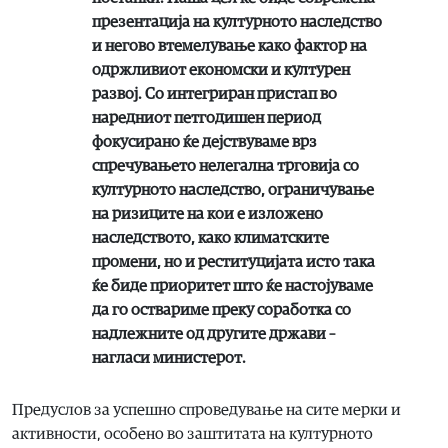
презентација на културното наследство
и негово втемелување како фактор на
одржливиот економски и културен
развој. Со интегриран пристап во
наредниот петгодишен период
фокусирано ќе дејствуваме врз
спречувањето нелегална трговија со
културното наследство, ограничување
на ризиците на кои е изложено
наследството, како климатските
промени, но и реституцијата исто така
ќе биде приоритет што ќе настојуваме
да го оствариме преку соработка со
надлежните од другите држави –
нагласи министерот.
Предуслов за успешно спроведување на сите мерки и
активности, особено во заштитата на културното