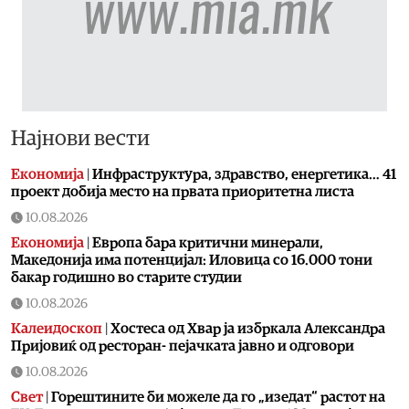
Најнови вести
Економија
|
Инфраструктура, здравство, енергетика… 41
проект добија место на првата приоритетна листа
10.08.2026
Економија
|
Европа бара критични минерали,
Македонија има потенцијал: Иловица со 16.000 тони
бакар годишно во старите студии
10.08.2026
Калеидоскоп
|
Хостеса од Хвар ја избркала Александра
Пријовиќ од ресторан- пејачката јавно и одговори
10.08.2026
Свет
|
Горештините би можеле да го „изедат“ растот на