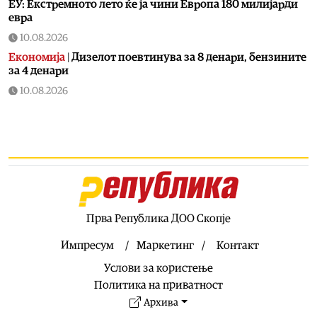
ЕУ: Екстремното лето ќе ја чини Европа 180 милијарди
евра
10.08.2026
Економија
|
Дизелот поевтинува за 8 денари, бензините
за 4 денари
10.08.2026
Живот
|
Овие работи не треба лесно да ги фрлате во
ѓубре
10.08.2026
Кујнски тефтер
|
Подзаборавени јадења од нашите баби
– белмуш, мачкало…
10.08.2026
Хроника
|
Со Ал Пачино на пакетчкињата дрога фатени
Прва Република ДОО Скопје
тројца дилери во Штип
Импресум
Маркетинг
Контакт
10.08.2026
Услови за користење
Свет
|
Нивото на Дунав расте, Унгарија ја рестартира
втората турбина во нуклеарката „Пакш“
Политика на приватност
Архива
10.08.2026