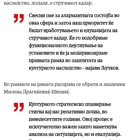
наследство, додаде, е стручниот кадар.
Свесни сме за алармантната состојба во
оваа сфера и затоа наш приоритет ќе
бидат вработувањето и едукацијата на
стручниот кадар. Ќе го подобриме
функционалното дејствување на
установите и ќе ја модернизираме
правната рамка во заштитата на
културното наследство – најави Љутков.
Во рамките на јавната расправа се обрати и академик
Милена Драгиќевиќ-Шешиќ.
Културното стратегиско планирање
стигна кај нас релативно доцна, во
деведесеттите години. Овој процес е
исклучително важен зашто наметнува
анализа на ситуацијата, но и евалуација.