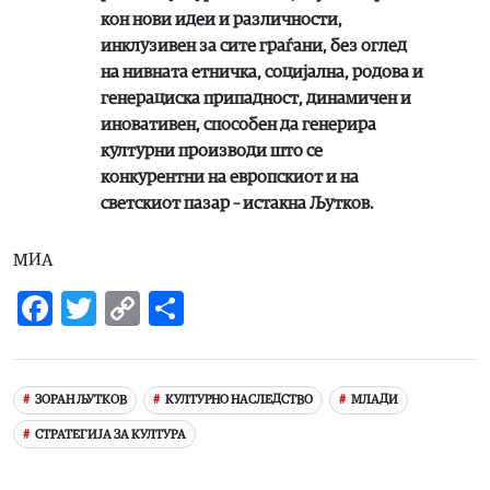
кон нови идеи и различности,
инклузивен за сите граѓани, без оглед
на нивната етничка, социјална, родова и
генерациска припадност, динамичен и
иновативен, способен да генерира
културни производи што се
конкурентни на европскиот и на
светскиот пазар – истакна Љутков.
МИА
Facebook
Twitter
Copy
Share
Link
ЗОРАН ЉУТКОВ
КУЛТУРНО НАСЛЕДСТВО
МЛАДИ
СТРАТЕГИЈА ЗА КУЛТУРА