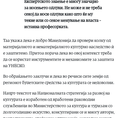
Експертското знаење е многу значајно
за носењето одлуки. Не може и не треба
секој да носи одлуки како што ќе му
текне или со секое менување на власта –
истакна професорката.
Таа укажа дека е добро Македонија да провери колку од
материјалното и нематеријалното културно наследство ѝ
е заштитено. Притоа порача дека во овој контекст треба
да се користат инструментите и механизмите за заштита
на УНЕСКО.
Во обраќањето заклучи и дека во речиси сите земји од
регионот буџетските средства за културата се недоволни.
Нацрт-текстот на Националната стратегија за развој на
културата е изработен од вработени раководни
службеници во Министерството за култура и туризам со
долгогодишно искуство, консултирани се и многу автори,