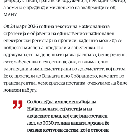
репродуктивци, граѓански здруженија, невладин сектор,
а земено е предвид и мислењето на академиците од
МАНУ.
Од 24 март 2026 година текстот на Националната
стратегија е објавен и на единствениот национален
електронски регистар на прописи, каде што може да се
поднесат мислења, предлози и забелешки. По
одржувањето на денешната јавна расправа, беше речено,
сите забелешки и сугестии ќе бидат внимателно
разгледани и имплементирани во документот, кој потоа
ќе се проследи до Владата и до Собранието, каде што во
транспарентна, демократска постапка, очекуваме да биде
донесен набргу.
Со доследна имплементација на
Националната стратегија и на
акцискиот план, кој е нејзин составен
дел, до 2030 година нашата држава ќе
развие културен систем, кој е отворен