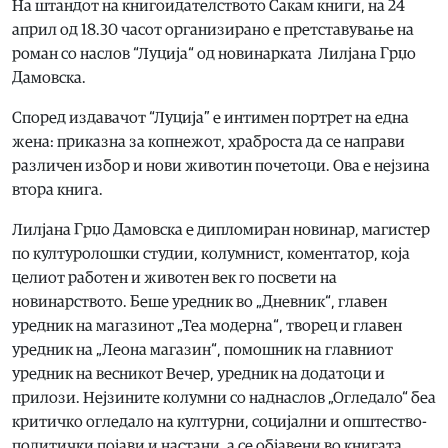
На штандот на книгоидателството Сакам книги, на 24
април од 18.30 часот организирано е претставување на
роман со наслов “Луција“ од новинарката Лилјана Грџо
Дамовска.
Според издавачот “Луција” е интимен портрет на една
жена: приказна за копнежот, храброста да се направи
различен избор и нови животин почетоци. Ова е нејзина
втора книга.
Лилјана Грџо Дамовска е дипломиран новинар, магистер
по културолошки студии, колумнист, коментатор, која
целиот работен и животен век го посвети на
новинарството. Беше уредник во „Дневник“, главен
уредник на магазинот „Теа модерна“, творец и главен
уредник на „Леона магазин“, помошник на главниот
уредник на весникот Вечер, уредник на додатоци и
прилози. Нејзините колумни со наднаслов „Огледало“ беа
критичко огледало на културни, социјални и општество-
политички појави и настани, а се објавени во книгата