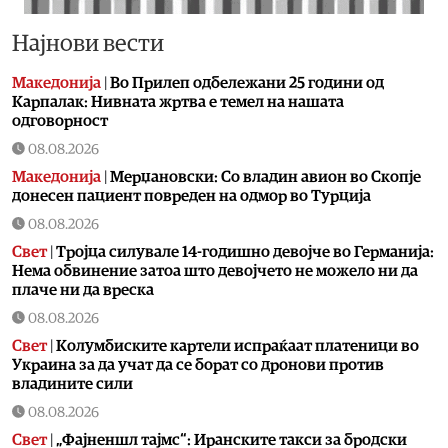
Најнови вести
Македонија
|
Во Прилеп одбележани 25 години од
Карпалак: Нивната жртва е темел на нашата
одговорност
08.08.2026
Македонија
|
Мерџановски: Со владин авион во Скопје
донесен пациент повреден на одмор во Турција
08.08.2026
Свет
|
Тројца силувале 14-годишно девојче во Германија:
Нема обвинение затоа што девојчето не можело ни да
плаче ни да вреска
08.08.2026
Свет
|
Колумбиските картели испраќаат платеници во
Украина за да учат да се борат со дронови против
владините сили
08.08.2026
Свет
|
„Фајненшл тајмс“: Иранските такси за бродски