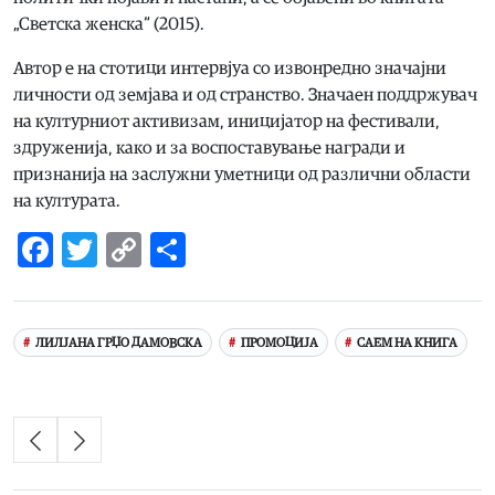
„Светска женска“ (2015).
Автор е на стотици интервјуа со извонредно значајни
личности од земјава и од странство. Значаен поддржувач
на културниот активизам, инициjатор на фестивали,
здруженија, како и за воспоставување награди и
признанија на заслужни уметници од различни области
на културата.
Facebook
Twitter
Copy
Share
Link
ЛИЛЈАНА ГРЏО ДАМОВСКА
ПРОМОЦИЈА
САЕМ НА КНИГА