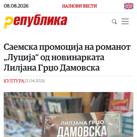
Skip to main content
08.08.2026
НАЈНОВИ ВЕСТИ
Саемска промоција на романот
„Луција“ од новинарката
Лилјана Грџо Дамовска
КУЛТУРА
23.04.2026