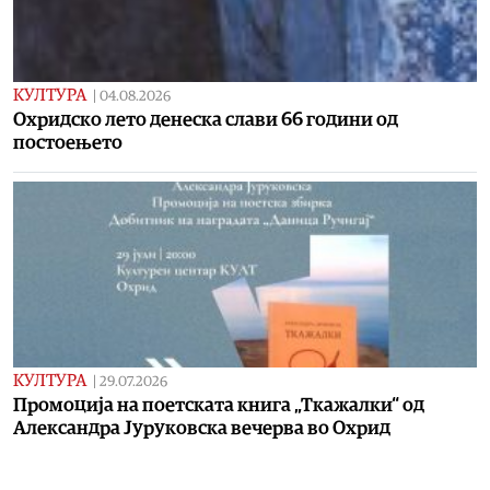
КУЛТУРА
|
04.08.2026
Охридско лето денеска слави 66 години од
постоењето
КУЛТУРА
|
29.07.2026
Промоција на поетската книга „Ткажалки“ од
Александра Јуруковска вечерва во Охрид