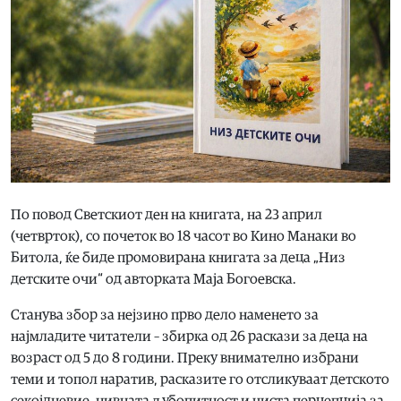
По повод Светскиот ден на книгата, на 23 април
(четврток), со почеток во 18 часот во Кино Манаки во
Битола, ќе биде промовирана книгата за деца „Низ
детските очи“ од авторката Маја Богоевска.
Станува збор за нејзино прво дело наменето за
најмладите читатели – збирка од 26 раскази за деца на
возраст од 5 до 8 години. Преку внимателно избрани
теми и топол наратив, расказите го отсликуваат детското
секојдневие, нивната љубопитност и чиста перцепција за