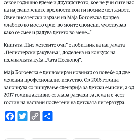
секое годишно време и другарството, кое не учи сите нас
на најскапоцените вредности кои ги носиме цел живот.
Овие писателски изрази на Маја Богоевска допреа
длабоко во моето срце, во моите спомени, чувствував
како се смее и радува детето во мене…“
Книгата „Низ детските очи“ е добитник на наградата
„Пелистерски ракувања“, доделена на конкурс на
издавачката куќа „Дата Песнопој“.
Маја Богоевска е дипломиран новинар со повеќе од две
децении професионално искуство. Од 2016 година
започнува со пишување сценарија за детски емисии, а од
2017 година активно создава раскази за деца и е чест
гостин на настани посветени на детската литература.
Facebook
Twitter
Copy
Share
Link