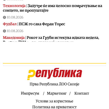
Технологија
|
Задутре ќе има целосно помрачување на
сонцето, не пропуштајте
10.08.2026
Фудбал
|
ПСЖ го сака Феран Торес
10.08.2026
Македонија
|
Рокот за Груби истекува идната недела,
Вреди и ДУИ е раправаат кој е виновен
10.08.2026
Свет
|
Cеверна Кореја префрлa балистички ракети и
платформи за лансирање во Русија
10.08.2026
Свет
|
Ерупција на Етна го парализираше аеродромот во
Катанија: Прогласен е црвен аларм на Сицилија
Прва Република ДОО Скопје
10.08.2026
Патувања
|
Не се само морињата: И океаните имаат
Импресум
Маркетинг
Контакт
„бара“ вода
Услови за користење
10.08.2026
Политика на приватност