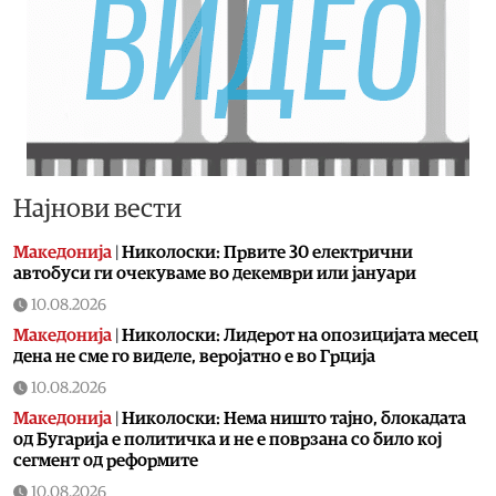
Најнови вести
Македонија
|
Николоски: Првите 30 електрични
автобуси ги очекуваме во декември или јануари
10.08.2026
Македонија
|
Николоски: Лидерот на опозицијата месец
дена не сме го виделе, веројатно е во Грција
10.08.2026
Македонија
|
Николоски: Нема ништо тајно, блокадата
од Бугарија е политичка и не е поврзана со било кој
сегмент од реформите
10.08.2026