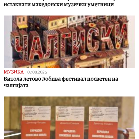
истакнати македонски музички уметници
МУЗИКА
|
07.08.2026
Битола летово добива фестивал посветен на
чалгијата