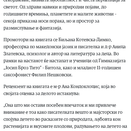
светот. Од здрави навики и природни појави, до
годишните времиња, планетите и малите животни –
секоја приказна носи порака, но и простор за
размислување и фантазија.
Промотори на книгата се Биљана Котевска-Димко,
професорка по македонски јазик и писателка и д-р Аница
Златевска, психолог и автор на литература за деца. Во
рамки на настанот ќе настапат и ученици од Гимназијата
„Јосип Броз Тито“ – Битола, како и младиот 11-годишен
саксофонист Филип Нешковски.
Рецензент на книгата е м-р Ана Кондоклоцис, која во
својата оценка за делото истакнува:
„Она што ми остави посебен впечаток и ми привлече
внимание е тоа како писателката вешто и мајсторски го
спојува детето во расказите со природата, љубовта кон
растенијата и вкусните плодови, радувањето на детето на