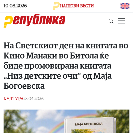
Skip to main content
10.08.2026
НАЈНОВИ ВЕСТИ
На Светскиот ден на книгата во
Кино Манаки во Битола ќе
биде промовирана книгата
„Низ детските очи“ од Маја
Богоевска
КУЛТУРА
23.04.2026