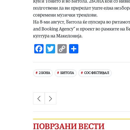
Кун и Тонито и во Битола. 2БОНА кои со нивн
подготвени да ви приредат уште една незбора
современи музички трендови.
На 8-ми август, Битола ќе пулсира во ритамот 
and Booking Agency“ и проект во рамките на
култура на Македонија.
Facebook
Twitter
Copy
Share
Link
2 БОНА
БИТОЛА
СОС ФЕСТИВАЛ
ПОВРЗАНИ ВЕСТИ