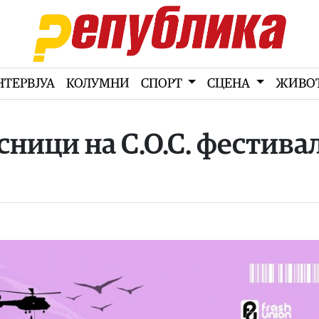
НТЕРВЈУА
КОЛУМНИ
СПОРТ
СЦЕНА
ЖИВО
сници на С.О.С. фестива