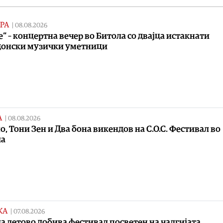
РА
|
08.08.2026
le“ – концертна вечер во Битола со двајца истакнати
донски музички уметници
А
|
08.08.2026
о, Тони Зен и Два бона викендов на С.О.С. Фестивал во
ла
КА
|
07.08.2026
а летово добива фестивал посветен на чалгијата