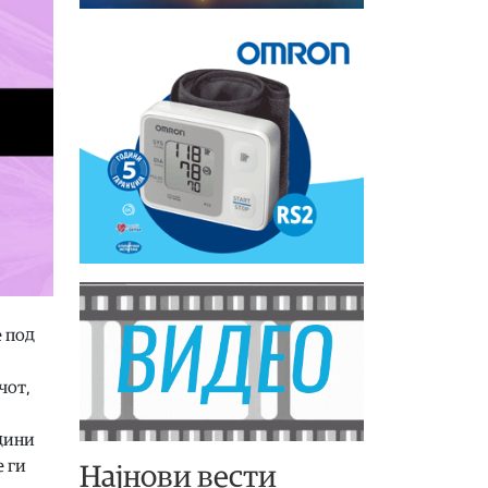
е под
чот,
одини
е ги
Најнови вести