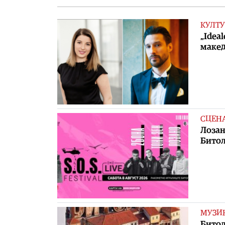
КУЛТУ
„Idea
маке
СЦЕН
Лозан
Бито
МУЗИ
Битол