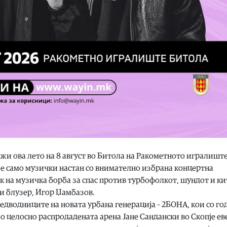
жи ова лето на 8 август во Битола на Ракометното игралишт
не е само музички настан со внимателно избрана концертна
к на музичка борба за спас против турбофолкот, шундот и ки
и блузер, Игор Џамбазов.
редводниците на новата урбана генерација – 2БОНА, кои со г
По целосно распродаденaта арена Јане Сандански во Скопје ев