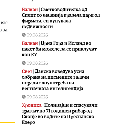
и
Балкан
|
Сметководителка од
Сплит со деценија крадела пари од
фирмата, си купувала
usic
недвижности
о за
09.08.2026
Балкан
|
Црна Гора и Исланд во
пакет би можеле да се приклучат
кон ЕУ
09.08.2026
Свет
|
Данска воведува усна
одбрана на писмените задачи
поради злоупотреба на
вештачката интелигенција
09.08.2026
Хроника
|
Полицајци и спасувачи
трагаат по 71 годишен рибар од
Скопје во водите на Преспанско
Езеро
09.08.2026