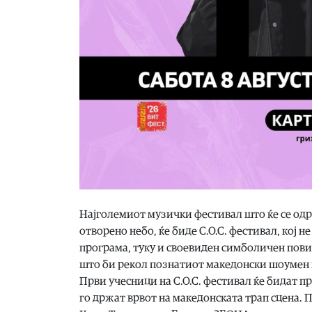
Најголемиот музички фестивал што ќе се одр
отворено небо, ќе биде С.О.С. фестивал, кој 
програма, туку и своевиден симболичен пови
што би рекол познатиот македонски шоумен 
Први учесници на С.О.С. фестивал ќе бидат п
го држат врвот на македонската трап сцена. 