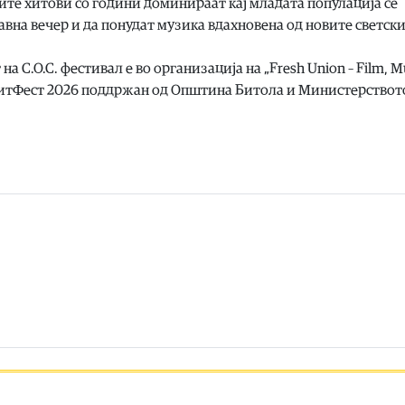
ите хитови со години доминираат кај младата популација ce
вна вечер и да понудат музика вдахновена од новите светск
на С.О.С. фестивал е во организација на „Fresh Union – Film, M
 БитФест 2026 поддржан од Општина Битола и Министерствот