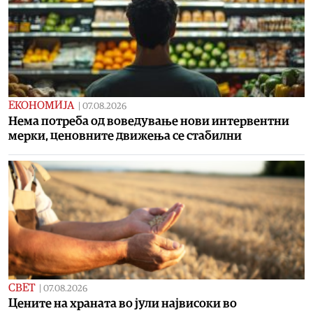
ЕКОНОМИЈА
|
07.08.2026
Нема потреба од воведување нови интервентни
мерки, ценовните движења се стабилни
СВЕТ
|
07.08.2026
Цените на храната во јули највисоки во