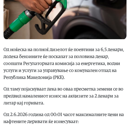
Од ноќеска на полноќ дизелот ќе поевтини за 6,5 денари,
додека бензините ќе поскапат за половина денар,
соопшти Регулаторната комисија за енергетика, водни
услуги и услуги за управување со комунален отпад на
Република Македонија (РКЕ).
Од таму појаснуваат дека во оваа пресметка земени се во
предвид намалениот износ на акцизите за 2 денари за
литар кај горивата.
Од 2.6.2026 година од 00:01 часот максималните цени на
нафтените деривати ќе изнесуваат: