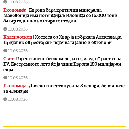
10.08.2026
Економија
|
Европа бара критични минерали,
Македонија има потенцијал: Иловица со 16.000 тони
бакар годишно во старите студии
10.08.2026
Калеидоскоп
|
Хостеса од Хвар ја избркала Александра
Пријовиќ од ресторан- пејачката јавно и одговори
10.08.2026
Свет
|
Горештините би можеле да го „изедат“ растот на
ЕУ: Екстремното лето ќе ја чини Европа 180 милијарди
евра
10.08.2026
Економија
|
Дизелот поевтинува за 8 денари, бензините
за 4 денари
10.08.2026
Живот
|
Овие работи не треба лесно да ги фрлате во
ѓубре
10.08.2026
Кујнски тефтер
|
Подзаборавени јадења од нашите баби