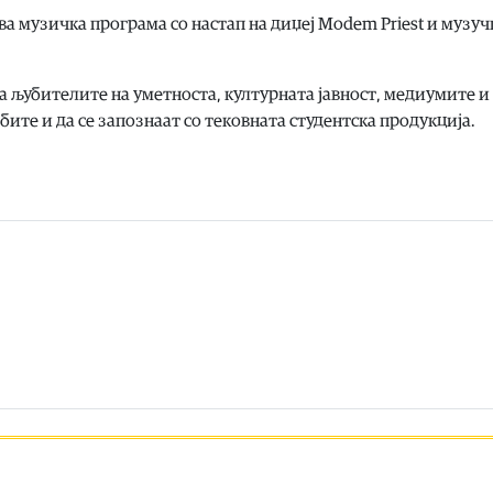
а музичка програма со настап на диџеј Modem Priest и музу
 љубителите на уметноста, културната јавност, медиумите и
ите и да се запознаат со тековната студентска продукција.