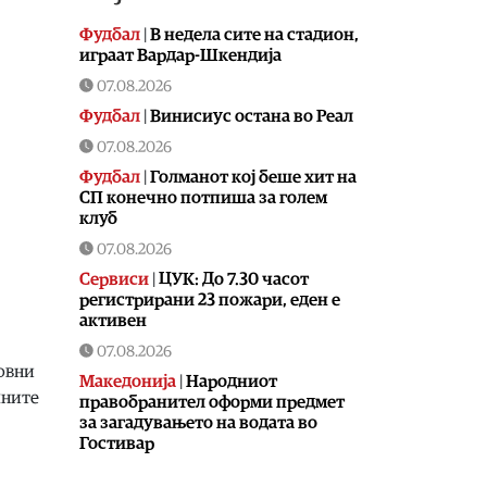
Фудбал
|
В недела сите на стадион,
играат Вардар-Шкендија
07.08.2026
Фудбал
|
Винисиус остана во Реал
07.08.2026
Фудбал
|
Голманот кој беше хит на
СП конечно потпиша за голем
клуб
07.08.2026
Сервиси
|
ЦУК: До 7.30 часот
регистрирани 23 пожари, еден е
активен
07.08.2026
ковни
Македонија
|
Народниот
лните
правобранител оформи предмет
за загадувањето на водата во
Гостивар
07.08.2026