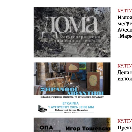
КУЛТУ
Излож
меѓуг
Ацеск
„Марк
КУЛТУ
Дела 
излож
КУЛТУ
Преки