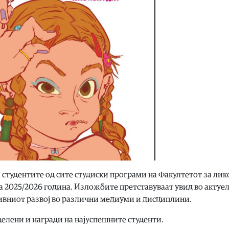
 студентите од сите студиски програми на Факултетот за ли
та 2025/2026 година. Изложбите претставуваат увид во актуе
ивниот развој во различни медиуми и дисциплини.
делени и награди на најуспешните студенти.