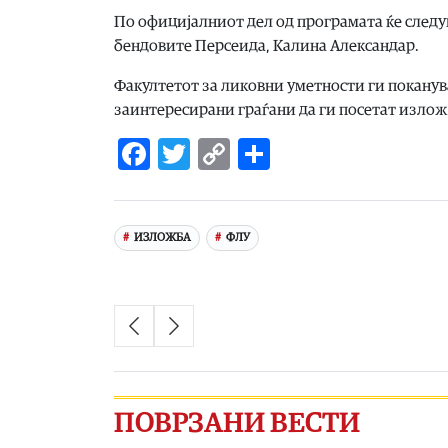
По официјалниот дел од програмата ќе следув
бендовите Персеида, Калина Александар.
Факултетот за ликовни уметности ги поканува
заинтересирани граѓани да ги посетат изложб
Facebook
Twitter
Copy
Share
Link
ИЗЛОЖБА
ФЛУ
ПОВРЗАНИ ВЕСТИ