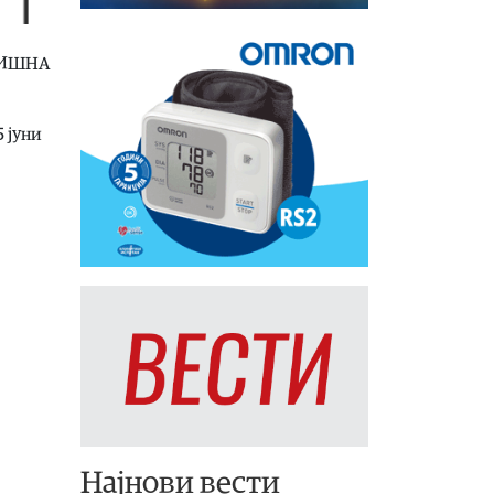
ОДИШНА
5 јуни
Најнови вести