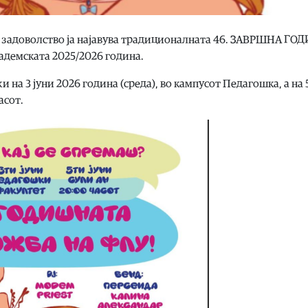
о задоволство ја најавува традиционалната 46. ЗАВРШНА Г
адемската 2025/2026 година.
на 3 јуни 2026 година (среда), во кампусот Педагошка, а на 
асот.