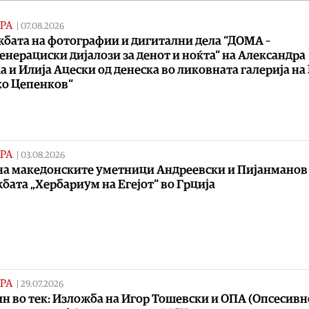
РА
|
07.08.2026
бата на фотографии и дигитални дела “ДОМА –
енерациски дијалози за денот и ноќта“ на Александра
а и Илија Ацески од денеска во ликовната галерија на
о Цепенков“
РА
|
03.08.2026
на македонските уметници Андреевски и Пијанманов
бата „Хербариум на Егејот“ во Грција
РА
|
29.07.2026
н во тек: Изложба на Игор Тошевски и ОПА (Опсесивн