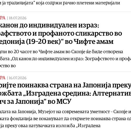
 ја традицијата“ која содржи рачно плетени материјали
РА
|
18.07.2026
канон до индивидуален израз:
рафството и профаното сликарство во
донија (19–20 век)“ во Чифте амам
јули во 20 часот во Чифте амам во Скопје ќе биде отворена
ата „Од канон до индивидуален израз: Зографството и про
ство во
РА
|
16.07.2026
ијте поинаква страна на Јапонија прек
ожбата „Изградена средина: Алтернати
ч за Јапонија“ во МСУ
дата на Јапонија, Музејот на современата уметност – Скопје 
ката фондација ве покануваат да откриете поинаква страна o
ја преку оваа патувачката изложба „Изградена