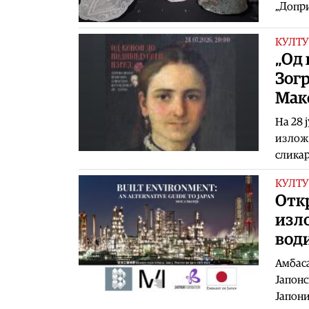
„Допри
КУЛТУ
„Од 
Зог
Маке
На 28 
изложб
сликар
КУЛТУ
Откр
изл
води
Амбаса
Јапонс
Јапони