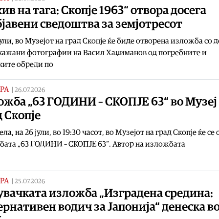
ив на тага: Скопје 1963“ отвора досега
јавени сведоштва за земјотресот
јули, во Музејот на град Скопје ќе биде отворена изложба со д
кажани фотографии на Васил Хаџиманов од погребните и
ките обреди по
РА
|
26.07.2026
жба „63 ГОДИНИ – СКОПЈЕ 63“ во Музеј
 Скопје
ела, на 26 јули, во 19:30 часот, во Музејот на град Скопје ќе се
ата „63 ГОДИНИ – СКОПЈЕ 63“. Автор на изложбата
РА
|
25.07.2026
увачката изложба „Изградена средина:
рнативен водич за Јапонија“ денеска в