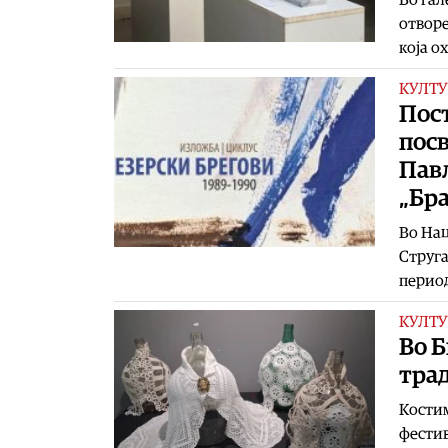
отворе
која о
КУЛТУ
Пост
посв
Павл
„Бр
Во Нац
Струга
период
КУЛТУ
Во Б
трад
Костим
фестив