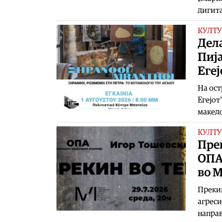
дигит
КУЛТУ
Дел
Пиј
Егеј
На ост
Егејот
македо
КУЛТУ
Прек
ОПА 
во 
Прекин
агреси
направ