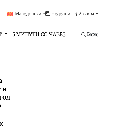
Македонски
Неделник
Архива
Т
5 МИНУТИ СО ЧАВЕЗ
Барај
а
 и
 од
о
ЦК