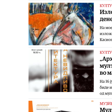
КУЛТУ
Изло
ден
На мое
изложб
Касиоп
КУЛТУ
„Ар
мул
во 
На 16 
биде и
од мул
МУЗИ
Мулт