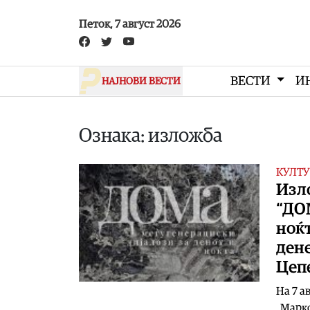
Skip to main content
Петок, 7 август 2026
ВЕСТИ
И
НАЈНОВИ ВЕСТИ
Ознака: изложба
КУЛТУ
Изл
“ДОМ
ноќт
дене
Цеп
На 7 а
„Марко