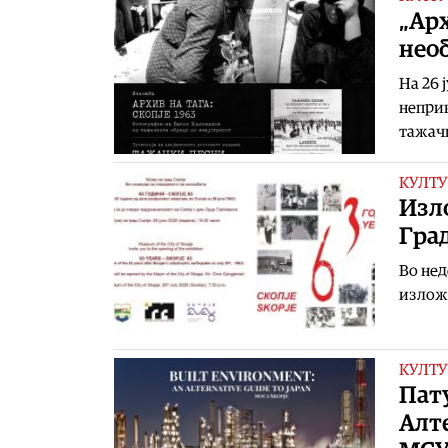
„Арх
необ
На 26 
непри
тажач
КУЛТУ
Изло
Град
Во нед
изложб
КУЛТУ
Пат
Алте