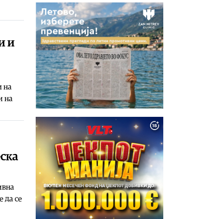
и и
м на
и на
еска
ивна
 да се