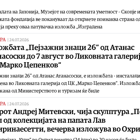
У
дата на Јапонија, Музејот на современата уметност – Скопје 
ката фондација ве покануваат да откриете поинаква страна o
ја преку оваа патувачка изложба „Изградена
РА
|
24.07.2026
ожбата „Пејзажни знаци 26” од Атанас
асоски до 7 август во Ликовната галериј
„Марко Цепенков“
жни знаци 26” од Атанас Атанасоски, е изложбата - инсталаци
ена во Ликовната галерија од ЦК „Марко Цепенков“. Изложба
ана од Министерството и туризам ќе биде
РА
|
24.07.2026
рот Андреј Митевски, чија скулптура „П
л од колекцијата на папата Лав
иринаесетти, вечерва изложува во Охр
еријата „Култ“ во Охрид вечерва (24 јули) во 20 часот ќе биде