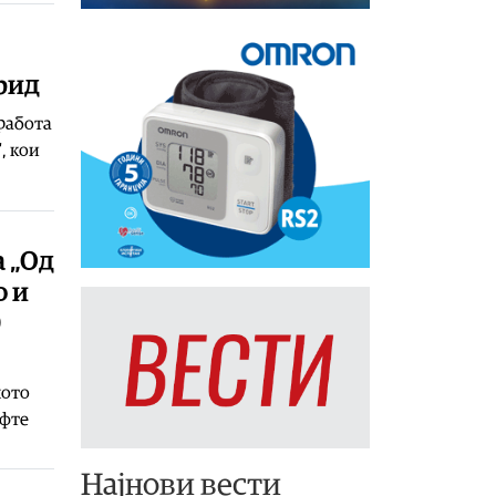
рид
работа
, кои
а „Од
о и
0
ното
ифте
Најнови вести