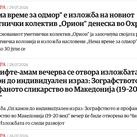
РА
|
29.07.2026
а време за одмор“ e изложба на новиот
тнички колектив „Орион“ денеска во Ох
нованиот уметнички колектив „Орион“ ја започнува својата 
тничка колонија и изложба насловени „Нема време за одмор“
о 30 јули се
РА
|
28.07.2026
ифте-амам вечерва се отвора изложбат
н до индивидуален израз: Зографствот
аното сликарство во Македонија (19–2
”
а „Од канон до индивидуален израз: Зографството и профа
ство во Македонија (19–20 век)” вечер ќе биде отворена во Ч
Изложбата го следи развојот
РА
|
26.07.2026