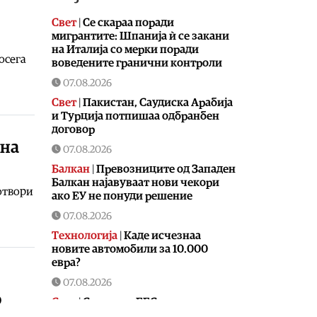
Свет
|
Се скараа поради
мигрантите: Шпанија ѝ се закани
на Италија со мерки поради
осега
воведените гранични контроли
07.08.2026
Свет
|
Пакистан, Саудиска Арабија
и Турција потпишаа одбранбен
договор
 на
07.08.2026
Балкан
|
Превозниците од Западен
Балкан најавуваат нови чекори
 отвори
ако ЕУ не понуди решение
07.08.2026
Технологија
|
Kаде исчезнаа
новите автомобили за 10.000
евра?
07.08.2026
о
Свет
|
Системот ЕЕС прави метеж
и масовни доцнења на летовите: