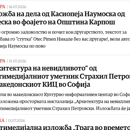
РА
|
16.07.2026
жба на дела од Касиопеја Наумоска од
еска во фоајето на Општина Карпош
 огромно задоволство и почит кон другарството, текстот за
ава го "стутка" Otec Pimen Никаде без вас другари!, вели авт
еја Наумоска по пово
РА
|
15.07.2026
хитектура на невидливото“ од
тимедијалниот уметник Страхил Петро
македонскиот КИЦ во Софија
јули во македонскиот Културно-информативен центар во Софи
зложена просторната инсталација „Архитектура на невидли
тимедијалниот уметник Страхил Петровски. Изложбата ќе ј
КА
|
13.07.2026
имедијална изложба „Трага во времето