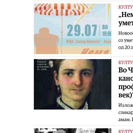
КУЛТУ
„Нем
уме
Новоос
со уме
од 20 д
КУЛТУ
Во Ч
кано
проф
век)
Изложб
сликар
амам. 
КУЛТУ