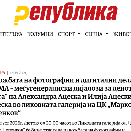
НТЕРВЈУА
КОЛУМНИ
СПОРТ
СЦЕНА
ЖИВО
РА
|
07.08.2026
ожбата на фотографии и дигитални дел
А – меѓугенерациски дијалози за денот
а“ на Александра Ацеска и Илија Ацески
ска во ликовната галерија на ЦК „Марк
енков“
вгуст 2026г. /петок/ од 20.00 часот во Ликовната галерија од 
 Цепенков“ ќе биде отворена изложбата на фотографии и