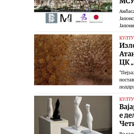
МС
Амбаса
Јапонс
Јапони
КУЛТУ
Изл
Атан
ЦК 
“Пејза
постав
поддрж
КУЛТУ
Ваја
е де
Чет
Во гал