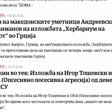
ални дела “ДОМА –
РА
|
03.08.2026
а на македонските уметници Андреевск
анманов на изложбата „Хербариум на
от“ во Грција
ровот Андрос, Грција, на меѓународната изложба „Хербариу
“ се претставени дела на уметници од четири земји, меѓу кои 
нските уметници Сергеј
РА
|
29.07.2026
ин во тек: Изложба на Игор Тошевски и
(Опсесивно посесивна агресија) од ден
МСУ
 во тек: Изложба на Игор Тошевски и ОПА (Опсесивно посес
ја) Во време кога честопати се повторува дека „ништо не може
и“,