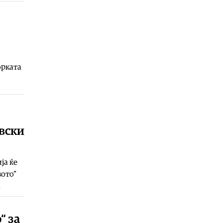
07.08.2026
Свет
|
Украина има 200.000
дезертери
07.08.2026
Калеидоскоп
|
Jадете супа од
орката
кучешко месо за спас од
горештините
07.08.2026
вски
ја ќе
вото“
а
“ за