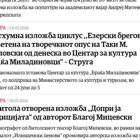
на изложба на скулптури на академскиот вајар Андреј Митев
хридската
РА
|
24.07.2026
хумна изложба циклус ,,Езерски брегов
етена на творечкиот опус на Таки М.
овски од денеска во Центар за култура
аќа Миладиновци“ – Струга
ионалната установа Центар за култура „Браќа Миладиновци“
, со поддршка на Министерството за култура и туризам, во
от од 24 јули до 5
РА
|
18.07.2026
итола отворена изложба „Допри ја
ицијата“ од авторот Благој Мицевски
ографот од битолскиот театар Благој Мицевски, во рамки н
алот „Илинденски денови“ промовира авторска изложба на 