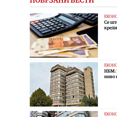
ПОВРЗАНИ ВЕСТИ
ЕКОН
Се шт
кред
ЕКОН
НБМ: 
ниво 
ЕКОН