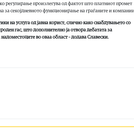
ско регулирање произлегува од фактот што платниот промет
дна за секојдневното функционирање на граѓаните и компании
ки на услуга од јавна корист, слично како снабдувањето со
роден гас, што дополнително ја отвора дебатата за
 надоместоците во оваа област – додава Славески.