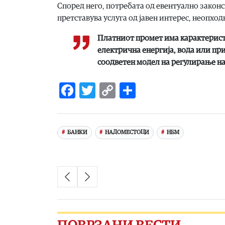
Според него, потребата од евентуално закон
претставува услуга од јавен интерес, неопхо
Платниот промет има карактеристи
електрична енергија, вода или при
соодветен модел на регулирање на
Facebook
Twitter
Copy
Share
Link
БАНКИ
НАДОМЕСТОЦИ
НБМ