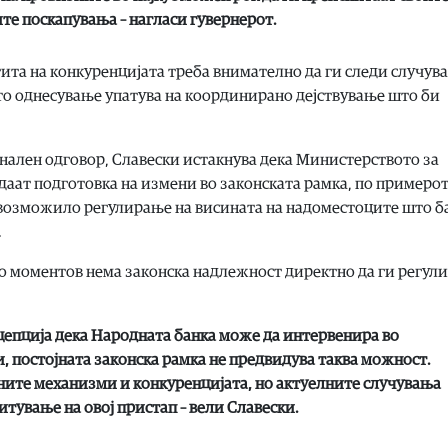
ите поскапувања – нагласи гувернерот.
тита на конкуренцијата треба внимателно да ги следи случув
ото однесување упатува на координирано дејствување што би
нален одговор, Славески истакнува дека Министерството за
даат подготовка на измени во законската рамка, по примерот
е овозможило регулирање на висината на надоместоците што 
.
во моментов нема законска надлежност директно да ги регул
рцепција дека Народната банка може да интервенира во
, постојната законска рамка не предвидува таква можност.
ните механизми и конкуренцијата, но актуелните случувања
тување на овој пристап – вели Славески.