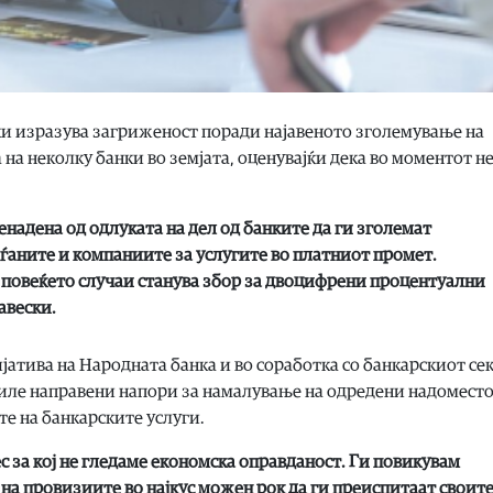
ки изразува загриженост поради најавеното зголемување на
на неколку банки во земјата, оценувајќи дека во моментот н
надена од одлуката на дел од банките да ги зголемат
ѓаните и компаниите за услугите во платниот промет.
 повеќето случаи станува збор за двоцифрени процентуални
авески.
ијатива на Народната банка и во соработка со банкарскиот се
биле направени напори за намалување на одредени надомест
е на банкарските услуги.
с за кој не гледаме економска оправданост. Ги повикувам
 на провизиите во најкус можен рок да ги преиспитаат своит