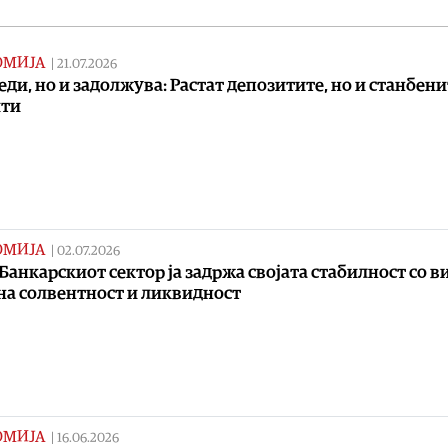
ОМИЈА
|
21.07.2026
еди, но и задолжува: Растат депозитите, но и станбени
ити
ОМИЈА
|
02.07.2026
Банкарскиот сектор ја задржа својата стабилност со в
на солвентност и ликвидност
ОМИЈА
|
16.06.2026