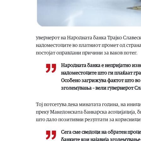
увернерот на Народната банка Трајко Славес
надоместоците во платниот промет од страна 
постојат оправдани причини за ваков потег.
Народната банка е непријатно изне
надоместоците што ги плаќаат гра
Особено загрижува фактот што во
зголемувања – вели гувернерот Сл
Тој потсетува дека минатата година, на иниц
преку Македонската банкарска асоцијација, 
што дало позитивни резултати за корисницит
Сега сме сведоци на обратен проце
банките кои најавија зголемување