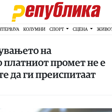
НТЕРВЈУА
КОЛУМНИ
СПОРТ
СЦЕНА
ЖИВО
увањето на
 платниот промет не е
те да ги преиспитаат