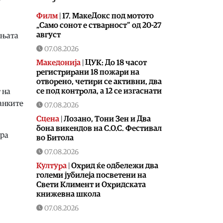
Филм
|
17. МакеДокс под мотото
„Само сонот е стварност“ од 20-27
август
ањата
07.08.2026
Македонија
|
ЦУК: До 18 часот
регистрирани 18 пожари на
отворено, четири се активни, два
се под контрола, а 12 се изгаснати
 на
банките
07.08.2026
Сцена
|
Лозано, Тони Зен и Два
бона викендов на С.О.С. Фестивал
ира
во Битола
07.08.2026
Култура
|
Охрид ќе одбележи два
големи јубилеја посветени на
Свети Климент и Охридската
книжевна школа
07.08.2026
Музика
|
Битола летово добива