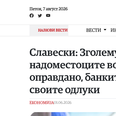
Skip to main content
Петок, 7 август 2026
ВЕСТИ
И
НАЈНОВИ ВЕСТИ
Славески: Зголем
надоместоците во
оправдано, банки
своите одлуки
ЕКОНОМИЈА
01.06.2026