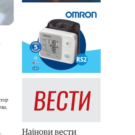
е
ктор
оци,
Најнови вести
е