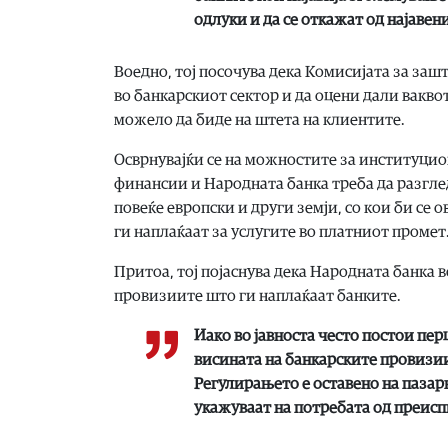
одлуки и да се откажат од најавен
Воедно, тој посочува дека Комисијата за заш
во банкарскиот сектор и да оцени дали вакв
можело да биде на штета на клиентите.
Осврнувајќи се на можностите за институцио
финансии и Народната банка треба да разгле
повеќе европски и други земји, со кои би с
ги наплаќаат за услугите во платниот промет
Притоа, тој појаснува дека Народната банка 
провизиите што ги наплаќаат банките.
Иако во јавноста често постои пе
висината на банкарските провизии
Регулирањето е оставено на пазар
укажуваат на потребата од преиспи