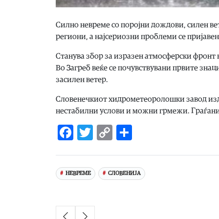
Силно невреме со поројни дождови, силен вет
региони, а најсериозни проблеми се пријаве
Станува збор за изразен атмосферски фронт к
Во Загреб веќе се почувствувани првите зна
засилен ветер.
Словенечкиот хидрометеоролошки завод изда
нестабилни услови и можни грмежи. Граѓани
Facebook
Twitter
Copy
Share
Link
НЕВРЕМЕ
СЛОВЕНИЈА