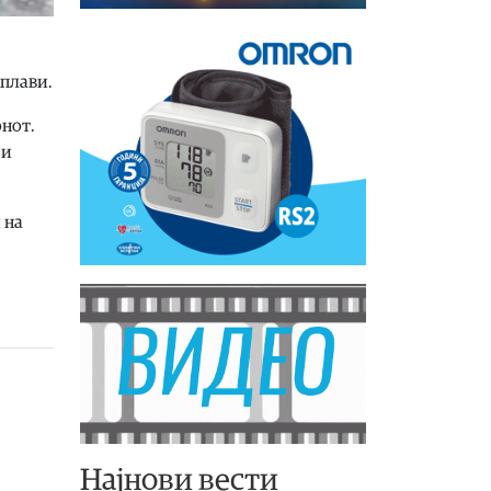
оплави.
онот.
 и
 на
Најнови вести