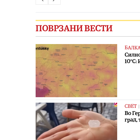
ПОВРЗАНИ ВЕСТИ
БАЛК
Силно
10°C:
СВЕТ
Во Ге
град,