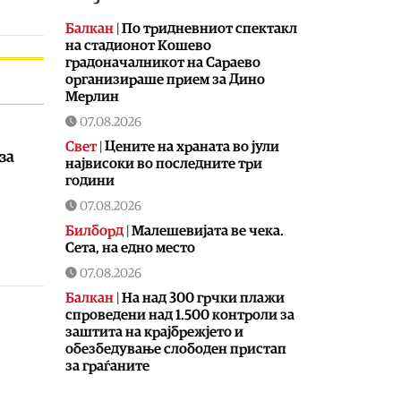
Балкан
|
По тридневниот спектакл
на стадионот Кошево
градоначалникот на Сараево
организираше прием за Дино
Мерлин
07.08.2026
Свет
|
Цените на храната во јули
за
највисоки во последните три
години
07.08.2026
Билборд
|
Малешевијата ве чека.
Сета, на едно место
07.08.2026
Балкан
|
На над 300 грчки плажи
спроведени над 1.500 контроли за
заштита на крајбрежјето и
обезбедување слободен пристап
за граѓаните
07.08.2026