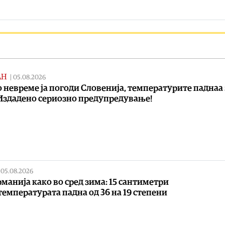
АН
|
05.08.2026
 невреме ја погоди Словенија, температурите паднаа 
 Издадено сериозно предупредување!
|
05.08.2026
рманија како во сред зима: 15 сантиметри
 температурата падна од 36 на 19 степени