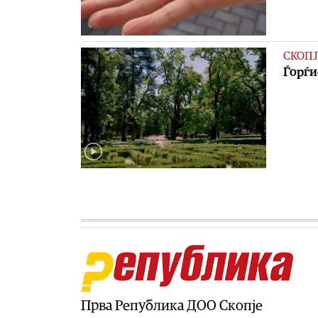
СКОПЈ
Ѓорѓи
Прва Република ДОО Скопје