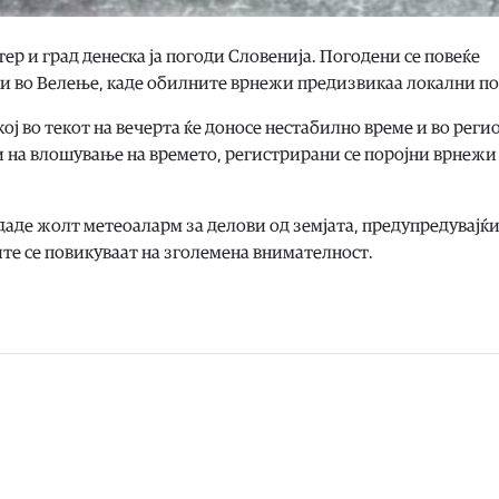
ер и град денеска ја погоди Словенија. Погодени се повеќе
ни во Велење, каде обилните врнежи предизвикаа локални п
ој во текот на вечерта ќе доносе нестабилно време и во реги
ци на влошување на времето, регистрирани се поројни врнежи
де жолт метеоаларм за делови од земјата, предупредувајќи
те се повикуваат на зголемена внимателност.