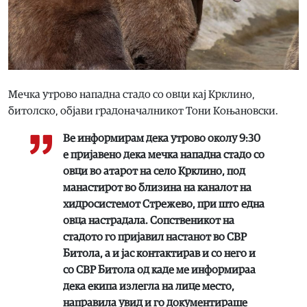
Мечка утрово нападна стадо со овци кај Крклино,
битолско, објави градоначалникот Тони Коњановски.
Ве информирам дека утрово околу 9:30
е пријавено дека мечка нападна стадо со
овци во атарот на село Крклино, под
манастирот во близина на каналот на
хидросистемот Стрежево, при што една
овца настрадала. Сопственикот на
стадото го пријавил настанот во СВР
Битола, а и јас контактирав и со него и
со СВР Битола од каде ме информираа
дека екипа излегла на лице место,
направила увид и го документираше