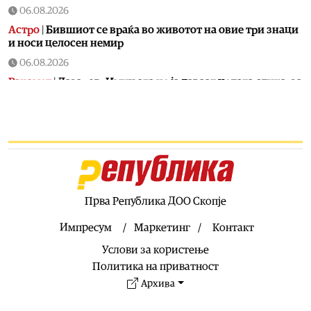
06.08.2026
Астро
|
Бившиот се враќа во животот на овие три знаци
и носи целосен немир
06.08.2026
Ракомет
|
Лазаров: Имињата не ја даваат целата слика, за
да се направи тим треба да се работи
06.08.2026
Патувања
|
Топ четири најчисти реки во Македонија:
Каде да се капете, рибарите и уживате ова лето
06.08.2026
Скопје
|
Водно ќе добие моторички парк од паднатите
дрвја од невремето во Скопје
Прва Република ДОО Скопје
06.08.2026
Импресум
Маркетинг
Контакт
Здравје
|
МЗ: Комисија ќе спроведе стручен надзор за
Услови за користење
случајот со родилката од Струмица, ќе биде вклучен и
медицински експерт од соседството
Политика на приватност
Архива
06.08.2026
Кујнски тефтер
|
Подзаборавени јадења од нашите баби