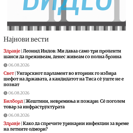
Најнови вести
Здравје
|
Леонид Индов: Ми даваа само три проценти
шанси да преживеам, денес живеам со полна брзина
06.08.2026
Свет
|
Унгарскиот парламент во вторник го избира
шефот на државата, а кандидатот на Тиса сè уште не е
познат
06.08.2026
Билборд
|
Жештини, невремиња и пожари: Сè поголем
товар за инфраструктурата
06.08.2026
Здравје
|
Како да спречите уринарни инфекции за време
на летните одмори?