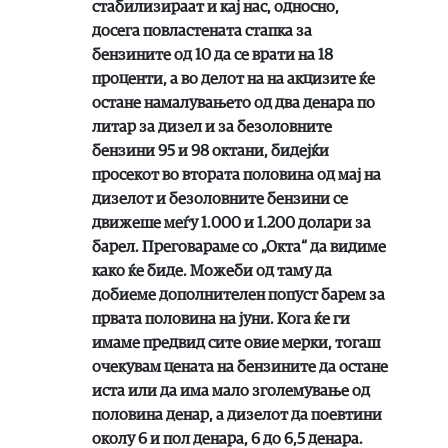
стабилизираат и кај нас, односно,
досега повластената стапка за
бензините од 10 да се врати на 18
проценти, а во делот на на акцизите ќе
остане намалувањето од два денара по
литар за дизел и за безоловните
бензини 95 и 98 октани, бидејќи
просекот во втората половина од мај на
дизелот и безоловните бензини се
движеше меѓу 1.000 и 1.200 долари за
барел. Преговараме со „Окта“ да видиме
како ќе биде. Можеби од таму да
добиеме дополнителен попуст барем за
првата половина на јуни. Кога ќе ги
имаме предвид сите овие мерки, тогаш
очекувам цената на бензините да остане
иста или да има мало зголемување од
половина денар, а дизелот да поевтини
околу 6 и пол денара, 6 до 6,5 денара.