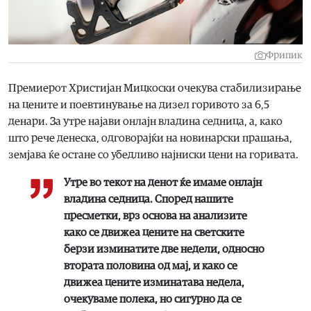
Фрипик
Премиерот Христијан Мицкоски очекува стабилизирање
на цените и поевтинување на дизел горивото за 6,5
денари. За утре најави онлајн владина седница, а, како
што рече денеска, одговорајќи на новинарски прашања,
земјава ќе остане со убедливо најниски цени на горивата.
Утре во текот на денот ќе имаме онлајн
владина седница. Според нашите
пресметки, врз основа на анализите
како се движеа цените на светските
берзи изминатите две недели, односно
втората половина од мај, и како се
движеа цените изминатава недела,
очекуваме полека, но сигурно да се