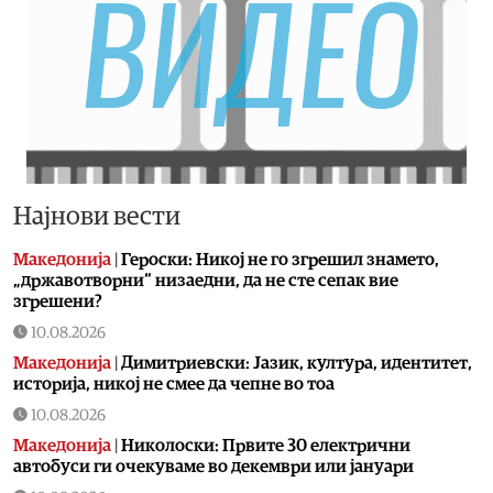
Најнови вести
Македонија
|
Героски: Никој не го згрешил знамето,
„државотворни“ низаедни, да не сте сепак вие
згрешени?
10.08.2026
Македонија
|
Димитриевски: Јазик, култура, идентитет,
историја, никој не смее да чепне во тоа
10.08.2026
Македонија
|
Николоски: Првите 30 електрични
автобуси ги очекуваме во декември или јануари