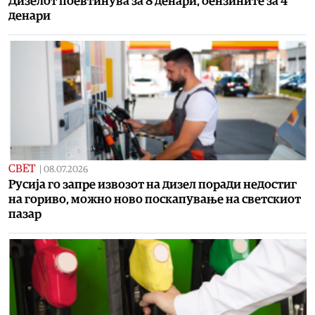
Дизелот поевтинува за 8 денари, бензините за 4
денари
СВЕТ
|
08.07.2026
Русија го запре извозот на дизел поради недостиг
на гориво, можно ново поскапување на светскиот
пазар