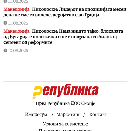
10.08.2026
Македонија
|
Николоски: Лидерот на опозицијата месец
дена не сме го виделе, веројатно е во Грција
10.08.2026
Македонија
|
Николоски: Нема ништо тајно, блокадата
од Бугарија е политичка и не е поврзана со било кој
сегмент од реформите
10.08.2026
Технологија
|
Задутре ќе има целосно помрачување на
сонцето, не пропуштајте
10.08.2026
Фудбал
|
ПСЖ го сака Феран Торес
10.08.2026
Македонија
|
Рокот за Груби истекува идната недела,
Вреди и ДУИ е раправаат кој е виновен
Прва Република ДОО Скопје
10.08.2026
Импресум
Маркетинг
Контакт
Свет
|
Cеверна Кореја префрлa балистички ракети и
Услови за користење
платформи за лансирање во Русија
Политика на приватност