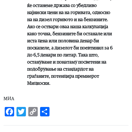
ќе останеме држава со убедливо
најниски цени на на горивата, односно
на на дизел горивото и на бензините.
Ако се оствари оваа наша калкулација
како точна, бензините би останале или
иста цена или половина денар би
поскапеле, а дизелот би поевтинил за 6
до 6,5 денари по литар. Така што,
остануваме и понатаму посветени на
подобрување на стандардот на
граѓаните, потенцира премиерот
Мицкоски.
МИА
Facebook
Twitter
Copy
Share
Link