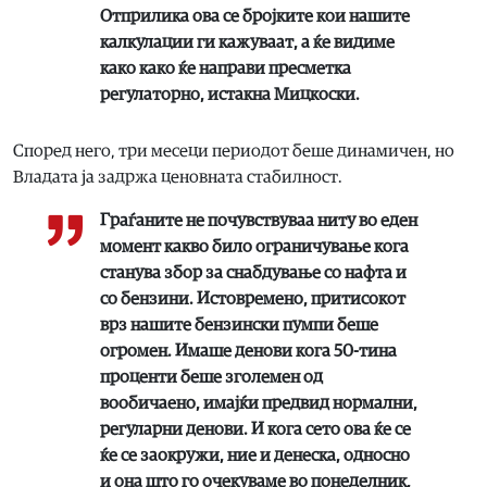
Отприлика ова се бројките кои нашите
калкулации ги кажуваат, а ќе видиме
како како ќе направи пресметка
регулаторно, истакна Мицкоски.
Според него, три месеци периодот беше динамичен, но
Владата ја задржа ценовната стабилност.
Граѓаните не почувствуваа ниту во еден
момент какво било ограничување кога
станува збор за снабдување со нафта и
со бензини. Истовремено, притисокот
врз нашите бензински пумпи беше
огромен. Имаше денови кога 50-тина
проценти беше зголемен од
вообичаено, имајќи предвид нормални,
регуларни денови. И кога сето ова ќе се
ќе се заокружи, ние и денеска, односно
и она што го очекуваме во понеделник,