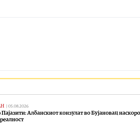
АН
|
05.08.2026
 Пајазити: Албанскиот конзулат во Бујановац наскоро
 реалност