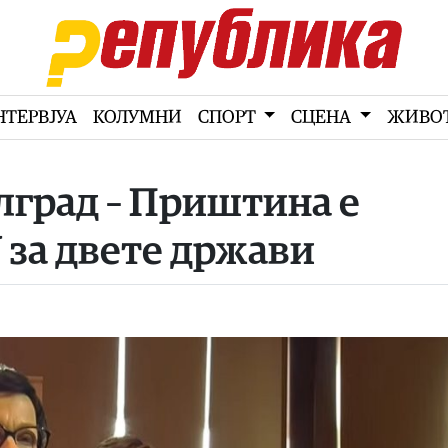
НТЕРВЈУА
КОЛУМНИ
СПОРТ
СЦЕНА
ЖИВО
елград – Приштина е
У за двете држави