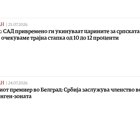
АН
|
25.07.2026
: САД привремено ги укинуваат царините за српската
, очекуваме трајна стапка од 10 до 12 проценти
АН
|
24.07.2026
от премиер во Белград: Србија заслужува членство в
нген-зоната