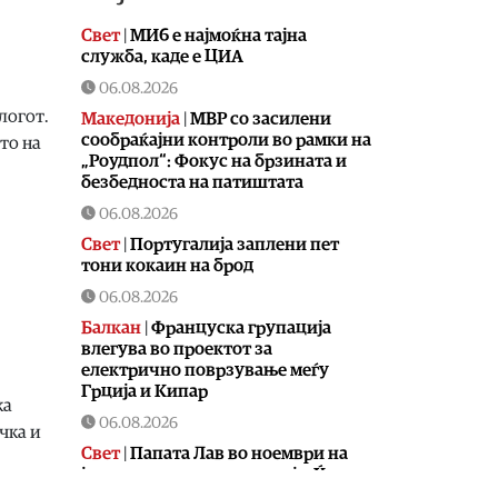
Свет
|
МИ6 е најмоќна тајна
служба, каде е ЦИА
06.08.2026
логот.
Македонија
|
МВР со засилени
сообраќајни контроли во рамки на
то на
„Роудпол“: Фокус на брзината и
безбедноста на патиштата
06.08.2026
Свет
|
Португалија заплени пет
тони кокаин на брод
06.08.2026
Балкан
|
Француска групација
влегува во проектот за
електрично поврзување меѓу
Грција и Кипар
ка
06.08.2026
чка и
Свет
|
Папата Лав во ноември на
јужноамериканска турнеја: Ќе ги
посети Уругвај, Аргентина и Перу