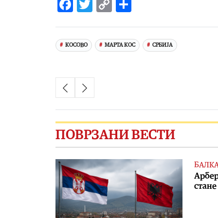
Facebook
Twitter
Copy
Share
Link
КОСОВО
МАРТА КОС
СРБИЈА
ПОВРЗАНИ ВЕСТИ
БАЛК
Арбер
стане