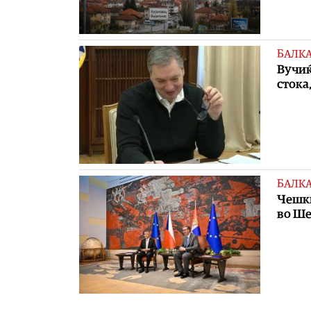
БАЛК
Вучиќ
стока
БАЛК
Чешки
во Ше