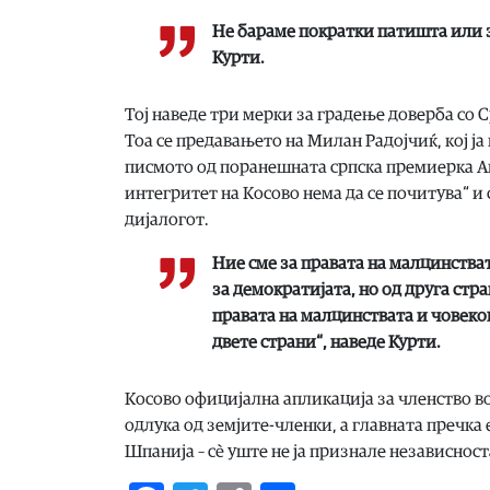
Не бараме пократки патишта или з
Курти.
Тој наведе три мерки за градење доверба со 
Тоа се предавањето на Милан Радојчиќ, кој ј
писмото од поранешната српска премиерка Ан
интегритет на Косово нема да се почитува“ 
дијалогот.
Ние сме за правата на малцинстват
за демократијата, но од друга стр
правата на малцинствата и човеков
двете страни“, наведе Курти.
Косово официјална апликација за членство во
одлука од земјите-членки, а главната пречка 
Шпанија – сè уште не ја признале независност