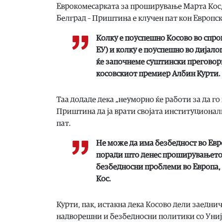
Еврокомесарката за проширување Марта Кос, 
Белград – Приштина е клучен пат кон Европска
Колку е поуспешно Косово во спр
ЕУ) и колку е поуспешно во дијало
ќе започнеме суштински преговори
косовскиот премиер Албин Курти.
Таа додаде дека „неуморно ќе работи за да г
Приштина да ја врати својата институционал
пат.
Не може да има безбедност во Евро
поради што денес проширувањето 
безбедносни проблеми во Европа, з
Кос.
Курти, пак, истакна дека Косово дели заедни
надворешни и безбедносни политики со Униј