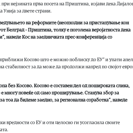
при нејзината прва посета на Приштина, изјави дека Дијало
 Унија за двете страни.
оведувањето на реформите (неопходни за пристапување кон
гот Белград – Приштина, толку е поголема веројатноста дека
“, наведе Кос на заедничката прес-конференција со
о приближи Косово што е можно поблиску до ЕУ“ и упати апел
на стабилност за да може да продолжи напред по својот евр
па без Косово. Косово е составен дел од пошироката слика,
е многу повеќе од само проширување. Станува збор за
а тоа да бидеме заедно, за регионална соработка“, наведе
чки вредности со ЕУ и оти целосно ги усогласила своите
ата.