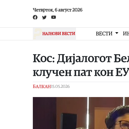
Skip to main content
Четврток, 6 август 2026
ВЕСТИ
И
НАЈНОВИ ВЕСТИ
Кос: Дијалогот Б
клучен пат кон Е
БАЛКАН
15.05.2026