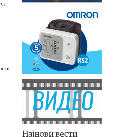
гот
опски
Најнови вести