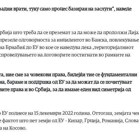
адни врати, туку само процес базиран на заслуги“, наведе
Србија што треба да се преземат за да може да продолжи Дија
а презеде одговорноста за инцидентот во Банска, повлекување
а Брнабиќ до ЕУ во кое се наведува дека „територијалниот
и спроведувањето на договорите постигнати во рамките на
а, ние сме за човекови права, бидејќи тие се фундаментални
ана, бараме и поддршка од ЕУ за да можат да се почитуваат
ите права и во Србија, за да имаме еден вид симетрија од
 ЕУ поднесе на 15 декември 2022 година. Оттогаш, земјата че
е фактот што пет земји од ЕУ – Кипар, Грција, Романија, Слова
а на Косово.