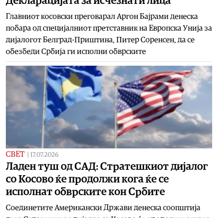
Декларацијата за исчезнати лица
Главниот косовски преговарал Аргон Бајрами денеска
побара од специјалниот претставник на Европска Унија за
дијалогот Белград-Приштина, Питер Соренсен, да се
обезбеди Србија ги исполни обврските
СВЕТ
|
17.07.2026
Ладен туш од САД: Стратешкиот дијалог
со Косово ќе продолжи кога ќе се
исполнат обврските кон Србите
Соединетите Американски Држави денеска соопштија