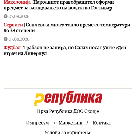
Македонија
|
Народниот правобранител оформи
предмет за загадувањето на водата во Гостивар
07.08.2026
Сервиси
|
Сончево и многу топло време со температури
до 38 степени
07.08.2026
Фудбал
|
Tрабзон не запира, по Салах носат уште еден
играч на Ливерпул
07.08.2026
Економија
|
ВМРО-ДПМНЕ: Фискалната дисциплина и
домаќинското управување се темел на стабилна
економија и намален јавен долг
07.08.2026
Останати спортови
|
Синер е добро, ќе биде спремен за
УС Опен
Прва Република ДОО Скопје
07.08.2026
Култура
|
Промовирана книгата „Охридска книжевна
Импресум
Маркетинг
Контакт
школа“ од проф. д-р Димитар Пандев
Услови за користење