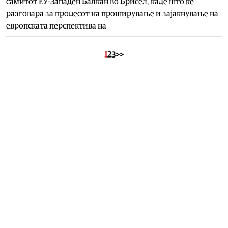
самитот ЕУ-Западен Балкан во Брисел, каде што ќе
разговара за процесот на проширување и зајакнување на
европската перспектива на
1
2
3
>>