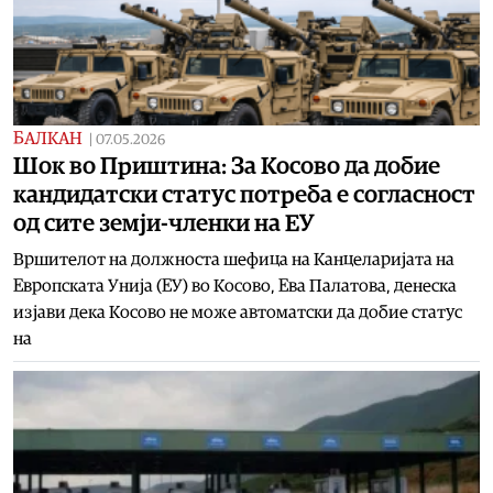
БАЛКАН
|
07.05.2026
Шок во Приштина: За Косово да добие
кандидатски статус потреба е согласност
од сите земји-членки на ЕУ
Вршителот на должноста шефица на Канцеларијата на
Европската Унија (ЕУ) во Косово, Ева Палатова, денеска
изјави дека Косово не може автоматски да добие статус
на