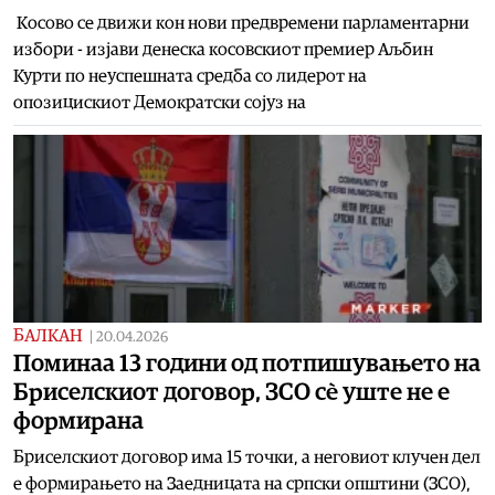
Косово се движи кон нови предвремени парламентарни
избори - изјави денеска косовскиот премиер Аљбин
Курти по неуспешната средба со лидерот на
опозицискиот Демократски сојуз на
БАЛКАН
|
20.04.2026
Поминаа 13 години од потпишувањето на
Бриселскиот договор, ЗСО сè уште не е
формиранa
Бриселскиот договор има 15 точки, а неговиот клучен дел
е формирањето на Заедницата на српски општини (ЗСО),