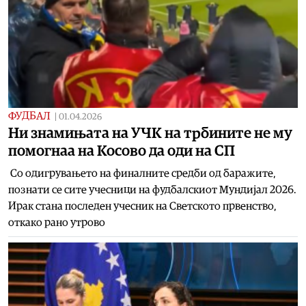
ФУДБАЛ
|
01.04.2026
Ни знамињата на УЧК на трбините не му
помогнаа на Косово да оди на СП
Со одигрувањето на финалните средби од баражите,
познати се сите учесници на фудбалскиот Мундијал 2026.
Ирак стана последен учесник на Светското првенство,
откако рано утрово