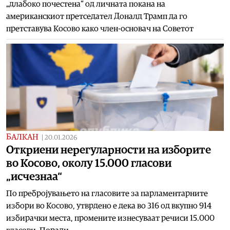
„длабоко почестена“ од личната покана на
американскиот претседател Доналд Трамп да го
претставува Косово како член-основач на Советот
БАЛКАН
|
20.01.2026
Откриени нерегуларности на изборите
во Косово, околу 15.000 гласови
„исчезнаа“
По пребројувањето на гласовите за парламентарните
избори во Косово, утврдено е дека во 316 од вкупно 914
избирачки места, промените изнесуваат речиси 15.000