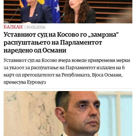
БАЛКАН
|
10.03.2026
Уставниот суд на Косово го „замрзна“
распуштањето на Парламентот
наредено од Османи
Уставниот суд на Косово вчера воведе привремени мерки
за указот за распуштање на Парламентот издаден на 6
март од претседателот на Републиката, Вјоса Османи,
пренесува Еуроњуз