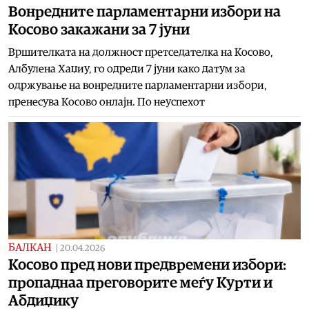
Вонредните парламентарни избори на
Косово закажани за 7 јуни
Вршителката на должност претседателка на Косово,
Албулена Хаџиу, го одреди 7 јуни како датум за
одржување на вонредните парламентарни избори,
пренесува Косово онлајн. По неуспехот
БАЛКАН
|
20.04.2026
Косово пред нови предвремени избори:
пропаднаа преговорите меѓу Курти и
Абдиџику