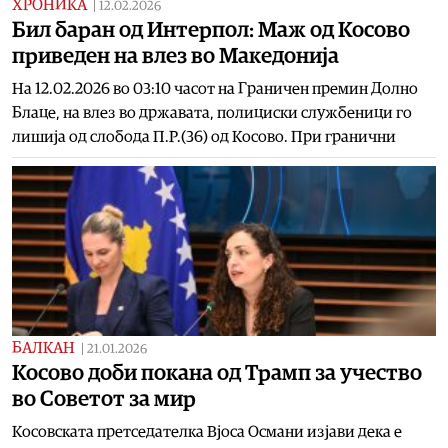
ХРОНИКА
|
12.02.2026
Бил баран од Интерпол: Маж од Косово
приведен на влез во Македонија
На 12.02.2026 во 03:10 часот на Граничен премин Долно
Блаце, на влез во државата, полициски службеници го
лишија од слобода П.Р.(36) од Косово. При гранични
БАЛКАН
|
21.01.2026
Косово доби покана од Трамп за учество
во Советот за мир
Косовската претседателка Вјоса Османи изјави дека е