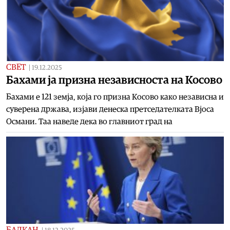
СВЕТ
|
19.12.2025
Бахами ја призна независноста на Косово
Бахами е 121 земја, која го призна Косово како независна и
суверена држава, изјави денеска претседателката Вјоса
Османи. Таа наведе дека во главниот град на
БАЛКАН