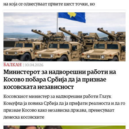
на која се однесуваат првите шест точки, но
БАЛКАН
|
10.04.2026
Министерот за надворешни работи на
Косово побара Србија да ја признае
косовската независност
Косовскиот министер за надворешни работи Глаук
Коњуфца ја повика Србија да ја прифати реалноста и да го
признае Косово како независна држава, пренесуваат
денеска косовските