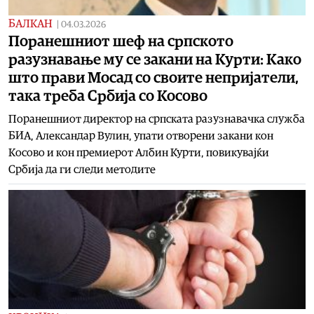
БАЛКАН
|
04.03.2026
Поранешниот шеф на српското
разузнавање му се закани на Курти: Како
што прави Мосад со своите непријатели,
така треба Србија со Косово
Поранешниот директор на српската разузнавачка служба
БИА, Александар Вулин, упати отворени закани кон
Косово и кон премиерот Албин Курти, повикувајќи
Србија да ги следи методите