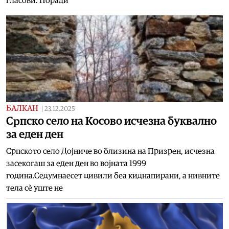
гласови. Поради
БАЛКАН
|
23.12.2025
Српско село на Косово исчезна буквално
за еден ден
Српското село Дојниче во близина на Призрен, исчезна
засекогаш за еден ден во војната 1999
година.Седумнаесет цивили беа киднапирани, а нивните
тела сè уште не