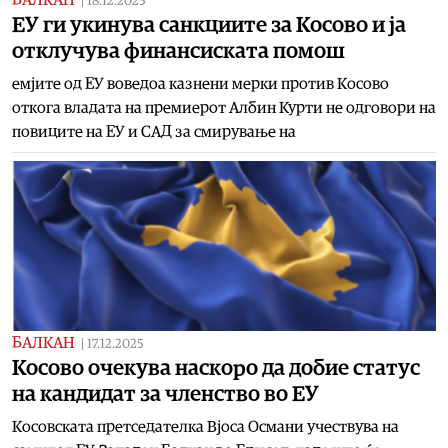
|
18.12.2025
ЕУ ги укинува санкциите за Косово и ја
отклучува финансиската помош
емјите од ЕУ воведоа казнени мерки против Косово
откога владата на премиерот Албин Курти не одговори на
повиците на ЕУ и САД за смирување на
БАЛКАН
|
17.12.2025
Косово очекува наскоро да добие статус
на кандидат за членство во ЕУ
Косовската претседателка Вјоса Османи учествува на