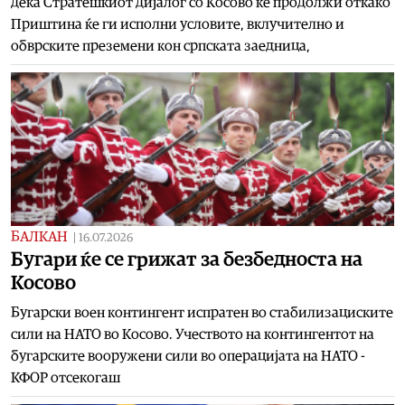
дека Стратешкиот дијалог со Косово ќе продолжи откако
Приштина ќе ги исполни условите, вклучително и
обврските преземени кон српската заедница,
БАЛКАН
|
16.07.2026
Бугари ќе се грижат за безбедноста на
Косово
Бугарски воен контингент испратен во стабилизациските
сили на НАТО во Косово. Учеството на контингентот на
бугарските вооружени сили во операцијата на НАТО -
КФОР отсекогаш