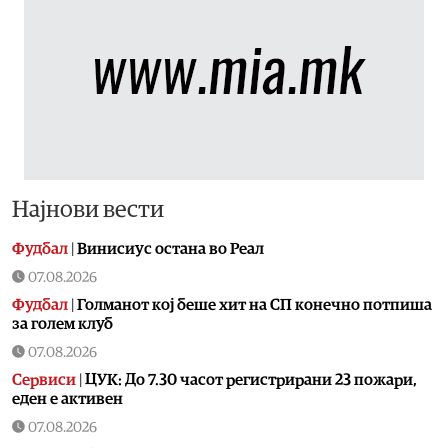
Најнови вести
Фудбал
|
Винисиус остана во Реал
07.08.2026
Фудбал
|
Голманот кој беше хит на СП конечно потпиша
за голем клуб
07.08.2026
Сервиси
|
ЦУК: До 7.30 часот регистрирани 23 пожари,
еден е активен
07.08.2026