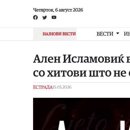
Skip to main content
Четврток, 6 август 2026
ВЕСТИ
И
НАЈНОВИ ВЕСТИ
Ален Исламовиќ в
со хитови што не
ЕСТРАДА
15.05.2026