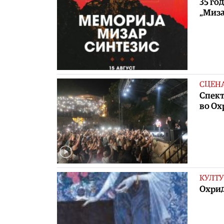
35 го
„Миза
СЦЕН
Спект
во Ох
КУЛТУ
Охрид