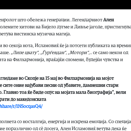
рокенролот што обележа генерации. Легендарниот
Ален
јголемите хитови на Бијело дугме и Дивље јагоде, пристигнув
етува вистинска музичка магија.
и во секоја нота, Исламовиќ ќе ја потсети публиката на врем
аше. „
Липе цвату
“, „
Ѓурѓевдан
“, „
Мотори
“
,.. се само некои од
та на Филхармонија, враќајќи спомени, будејќи чувства и
гледаме во Скопје на 15 мај во Филхармонија на мојот
е сите оние најубави песни од убавите, дамнешни стари
 Главно тоа ќе биде опус на мојата мала биографија
“, вели
прати до македонската
/share/r/1NSocqasQ4/
полнета со носталгија, енергија и искрена емоција. Со специј
ие поразлично од сè досега, Ален Исламовиќ ветува дека ќе