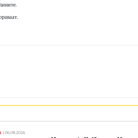
дините.
ораваат.
А
|
06.08.2026