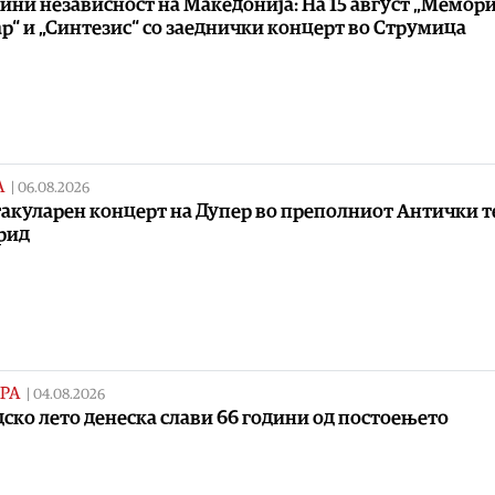
дини независност на Македонија: На 15 август „Мемори
р“ и „Синтезис“ со заеднички концерт во Струмица
А
|
06.08.2026
акуларен концерт на Дупер во преполниот Антички т
рид
РА
|
04.08.2026
ско лето денеска слави 66 години од постоењето