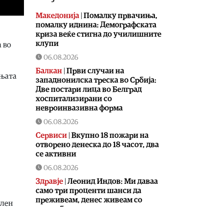
Македонија
|
Помалку првачиња,
помалку иднина: Демографската
криза веќе стигна до училишните
клупи
а во
06.08.2026
Балкан
|
Први случаи на
ињата
западнонилска треска во Србија:
Две постари лица во Белград
хоспитализирани со
невроинвазивна форма
06.08.2026
Сервиси
|
Вкупно 18 пожари на
отворено денеска до 18 часот, два
се активни
06.08.2026
Здравје
|
Леонид Индов: Ми даваа
само три проценти шанси да
преживеам, денес живеам со
ален
полна брзина