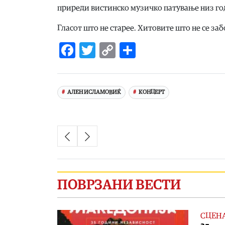
приреди вистинско музичко патување низ го
Гласот што не старее. Хитовите што не се заб
Facebook
Twitter
Copy
Share
Link
АЛЕН ИСЛАМОВИЌ
КОНЦЕРТ
ПОВРЗАНИ ВЕСТИ
СЦЕН