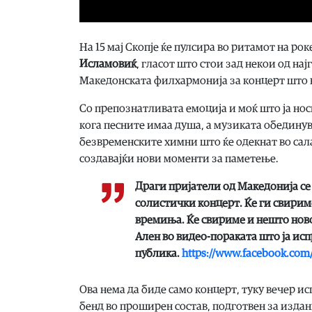
На 15 мај Скопје ќе пулсира во ритамот на 
Исламовиќ
, гласот што стои зад некои од на
Македонската филхармонија за концерт што в
Со препознатливата емоција и моќ што ја нос
кога песните имаа душа, а музиката обединув
безвременските химни што ќе одекнат во сала
создавајќи нови моменти за паметење.
Драги пријатели од Македонија се 
солистички концерт. Ќе ги свирим
времиња. Ќе свириме и нешто ново.
Ален во видео-пораката што ја ис
публика.
https://www.facebook.com
Ова нема да биде само концерт, туку вечер ис
бенд во проширен состав, подготвен за издан