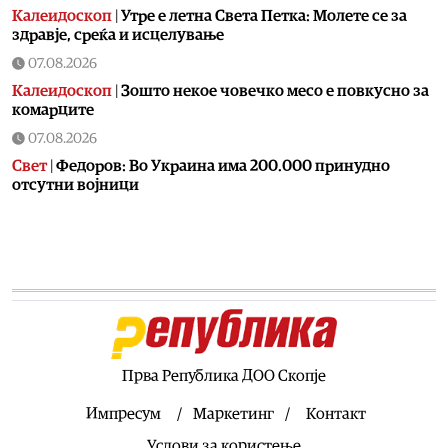
Калеидоскоп
|
Утре е летна Света Петка: Молете се за
здравје, среќа и исцелување
07.08.2026
Калеидоскоп
|
Зошто некое човечко месо е повкусно за
комарците
07.08.2026
Свет
|
Федоров: Во Украина има 200.000 принудно
отсутни војници
07.08.2026
Скопје
|
Пожар на Зајчев Рид
07.08.2026
Uncategorized
|
Пукање во Сарај
07.08.2026
Македонија
|
ДИК усвои одлука за дополнителни
средства за надоместоци за избирачки одбори и
Прва Република ДОО Скопје
тригодишен План за вработувања
Импресум
Маркетинг
Контакт
07.08.2026
Услови за користење
Хроника
|
Деветнаесетгодишник загина во сообраќајна