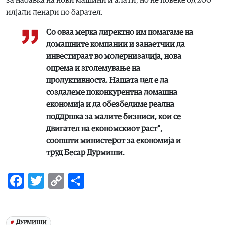
илјади денари по барател.
Со оваа мерка директно им помагаме на
домашните компании и занаетчии да
инвестираат во модернизација, нова
опрема и зголемување на
продуктивноста. Нашата цел е да
создадеме поконкурентна домашна
економија и да обезбедиме реална
поддршка за малите бизниси, кои се
двигател на економскиот раст“,
соопшти министерот за економија и
труд Бесар Дурмиши.
Facebook
Twitter
Copy
Share
Link
ДУРМИШИ