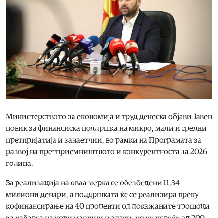
Министерството за економија и труд денеска објави Јавен
повик за финансиска поддршка на микро, мали и средни
претпријатија и занаетчии, во рамки на Програмата за
развој на претприемништвото и конкурентноста за 2026
година.
За реализација на оваа мерка се обезбедени 11,34
милиони денари, а поддршката ќе се реализира преку
кофинансирање на 40 проценти од докажаните трошоци
за набавка на нови машини и алати, но не повеќе од 200