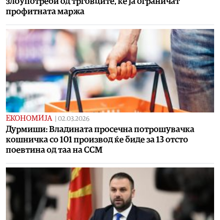
злоупотреби од трговците, ќе ја ограничат
профитната маржа
ЕКОНОМИЈА
|
02.03.2026
Дурмиши: Владината просечна потрошувачка
кошничка со 101 производ ќе биде за 13 отсто
поевтина од таа на ССМ