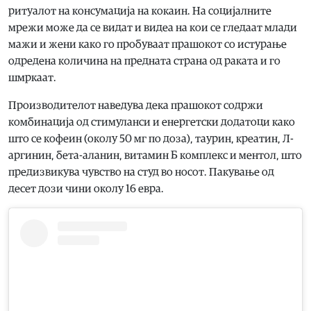
ритуалот на консумација на кокаин. На социјалните
мрежи може да се видат и видеа на кои се гледаат млади
мажи и жени како го пробуваат прашокот со истурање
одредена количина на предната страна од раката и го
шмркаат.
Производителот наведува дека прашокот содржи
комбинација од стимуланси и енергетски додатоци како
што се кофеин (околу 50 мг по доза), таурин, креатин, Л-
аргинин, бета-аланин, витамин Б комплекс и ментол, што
предизвикува чувство на студ во носот. Пакување од
десет дози чини околу 16 евра.