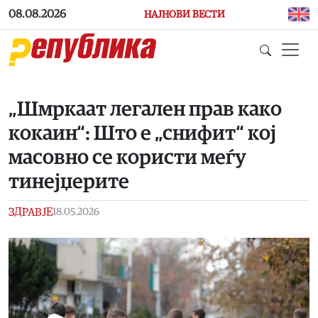
Skip to main content
08.08.2026
НАЈНОВИ ВЕСТИ
„Шмркаат легален прав како
кокаин“: Што е „снифит“ кој
масовно се користи меѓу
тинејџерите
ЗДРАВЈЕ
18.05.2026