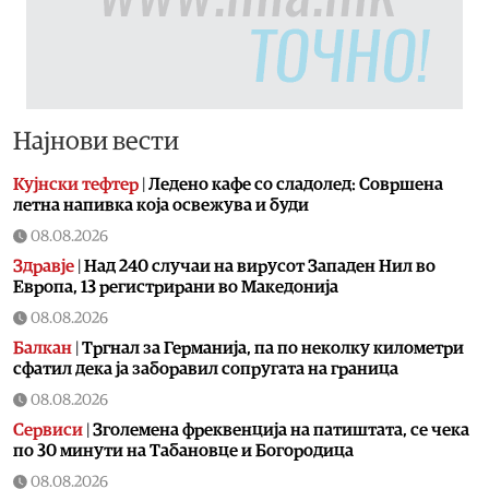
Најнови вести
Кујнски тефтер
|
Ледено кафе со сладолед: Совршена
летна напивка која освежува и буди
08.08.2026
Здравје
|
Над 240 случаи на вирусот Западен Нил во
Европа, 13 регистрирани во Македонија
08.08.2026
Балкан
|
Тргнал за Германија, па по неколку километри
сфатил дека ја заборавил сопругата на граница
08.08.2026
Сервиси
|
Зголемена фреквенција на патиштата, се чека
по 30 минути на Табановце и Богородица
08.08.2026