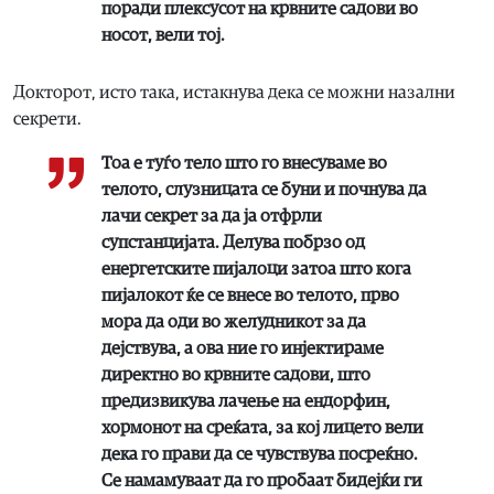
поради плексусот на крвните садови во
носот, вели тој.
Докторот, исто така, истакнува дека се можни назални
секрети.
Тоа е туѓо тело што го внесуваме во
телото, слузницата се буни и почнува да
лачи секрет за да ја отфрли
супстанцијата. Делува побрзо од
енергетските пијалоци затоа што кога
пијалокот ќе се внесе во телото, прво
мора да оди во желудникот за да
дејствува, а ова ние го инјектираме
директно во крвните садови, што
предизвикува лачење на ендорфин,
хормонот на среќата, за кој лицето вели
дека го прави да се чувствува посреќно.
Се намамуваат да го пробаат бидејќи ги