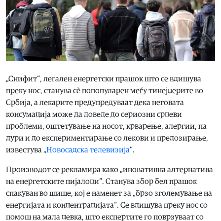
„Снифит“, легален енергетски прашок што се вдишува
преку нос, станува сè попопуларен меѓу тинејџерите во
Србија, а лекарите предупредуваат дека неговата
консумација може да доведе до сериозни срцеви
проблеми, оштетување на носот, крварење, алергии, па
дури и до експериментирање со лекови и предозирање,
известува „
Новосадска телевизија
“.
Производот се рекламира како „иновативна алтернатива
на енергетските пијалоци“. Станува збор бел прашок
спакуван во шише, кој е наменет за „брзо зголемување на
енергијата и концентрацијата“. Се вдишува преку нос со
помош на мала цевка, што експертите го поврзуваат со