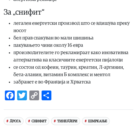
За „снифит“
легален енергетски производ што се вдишува преку
носот
бел прав спакуван во мали шишиња
пакувањето чини околу 16 евра
производителите го рекламираат како иновативна
алтернатива на класичните енергетски пијалоци
се состои од кофеин, таурин, креатин, Л-аргинин,
бета-аланин, витамин Б комплекс и ментол
забранет е во Франција и Хрватска
Facebook
Twitter
Copy
Share
Link
ДРОГА
СНИФИТ
ТИНЕЈЏЕРИ
ШМРКАЊЕ