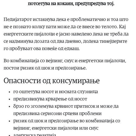
потсетува на кокаин, предупредува тој.
Педијатарот истакнува дека е проблематично и тоа што
не е познато колку пати може да се внесе во телото. Кај
енергетските пијалоци е јасно наведено дека не треба да
се надминува дозата од два дневно, додека тинејџерите
го пробуваат ова повеќе од еднаш.
Во комбинација со вејпинг, снус и енергетски пијалоци,
постои ризик од шок и предозирање.
Опасности од консумирање
го оштетува носот и носната слузница
предизвикува крварење од носот
брзо го зголемува крвниот притисок и може да
предизвика сериозни срцеви проблеми
ризик од шок и предозирање во комбинација со
вејпинг, енергетски пијалоци или снус
алергиска реакција