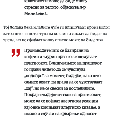
крвотокот и може да биде многу
стресно за телото, објаснува д-р
Милиќевиќ.
Тој додава дека младите луѓе го вдишуваат производот
затоа што ги потсетува на кокаин и сакаат да бидат во
тренд, но не сфаќаат колку опасно може да биде тоа.
Производите што се базирани на
кофеин и таурин прво го зголемуваат
притисокот. Вдишувањето на прашокот
го прави лицето да се чувствува
„подобро“ за момент, бидејќи, како што
самите велат, ги прави да се чувствуваат
„хај“, но не се свесни за последиците.
Покрај ненадејниот скок на притисокот,
може да се појават алергиски реакции
кај оние кои имаат алергиско кивање, а
имало и случаи на крварење од носот