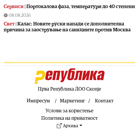
Сервиси
|
Портокалова фаза, температури до 40 степени
08.08.2026
Свет
|
Калас: Новите руски напади се дополнителна
причина за заострување на санкциите против Москва
07.08.2026
Македонија
|
Сиљановска Давкова на Свечената
академија по повод „30 години Општина Вевчани“
07.08.2026
Култура
|
„Бајки од Македонија“ на „Браво сине!“
станува лектира
07.08.2026
Прва Република ДОО Скопје
Балкан
|
Зеленски допатува во Белград
Импресум
Маркетинг
Контакт
07.08.2026
Услови за користење
Сервиси
|
УХМР со метеоаларм за утре: Цела Македонија
во портокалова фаза
Политика на приватност
07.08.2026
Архива
Македонија
|
Андоновски: Националниот дата-центар