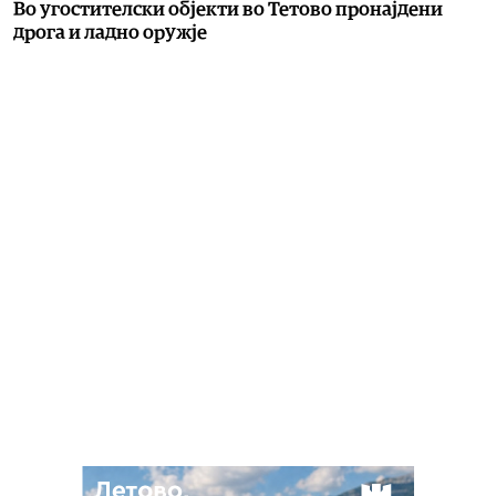
Во угостителски објекти во Тетово пронајдени
дрога и ладно оружје