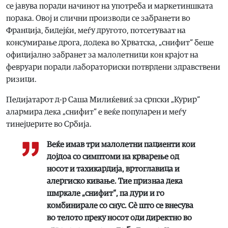
се јавува поради начинот на употреба и маркетиншката
порака. Овој и слични производи се забранети во
Франција, бидејќи, меѓу другото, потсетуваат на
консумирање дрога, додека во Хрватска, „снифит“ беше
официјално забранет за малолетници кон крајот на
февруари поради лабораториски потврдени здравствени
ризици.
Педијатарот д-р Саша Милиќевиќ за српски „Курир“
алармира дека „снифит“ е веќе популарен и меѓу
тинејџерите во Србија.
Веќе имав три малолетни пациенти кои
дојдоа со симптоми на крварење од
носот и тахикардија, вртоглавица и
алергиско кивање. Тие признаа дека
шмркале „снифит“, па дури и го
комбинирале со снус. Сè што се внесува
во телото преку носот оди директно во