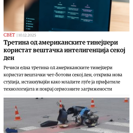
СВЕТ
|
10.12.2025
Третина од американските тинејџери
користат вештачка интелигенција секој
ден
Речиси една третина од американските тинејџери
користат вештачки чет-ботови секој ден, открива нова
студија, истакнувајќи како младите луѓе ја прифатиле
технологијата и покрај сериозните загрижености