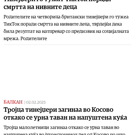
смртта на нивните деца
Родителите на четворица британски тинејџери го тужеа
ТикТок поради смртта на нивните деца, тврдејќи дека
била резултат на натпревар со предизвик на социјалната
мрежа. Родителите
БАЛКАН
|
02.02.2025
Тројца тинејџери загинаа во Косово
откако се урна таван на напуштена куќа
Тројца малолетници загинаа откако се урна таван во
напуштена куќа во југоисточниот дел од Косово по што