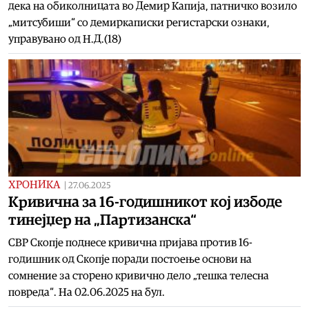
дека на обиколницата во Демир Капија, патничко возило
„митсубиши“ со демиркаписки регистарски ознаки,
управувано од Н.Д.(18)
ХРОНИКА
|
27.06.2025
Кривична за 16-годишникот кој избоде
тинејџер на „Партизанска“
СВР Скопје поднесе кривична пријава против 16-
годишник од Скопје поради постоење основи на
сомнение за сторено кривично дело „тешка телесна
повреда“. На 02.06.2025 на бул.