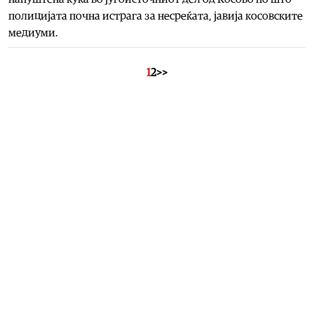
полицијата почна истрага за несреќата, јавија косовските
медиуми.
1
2
>>