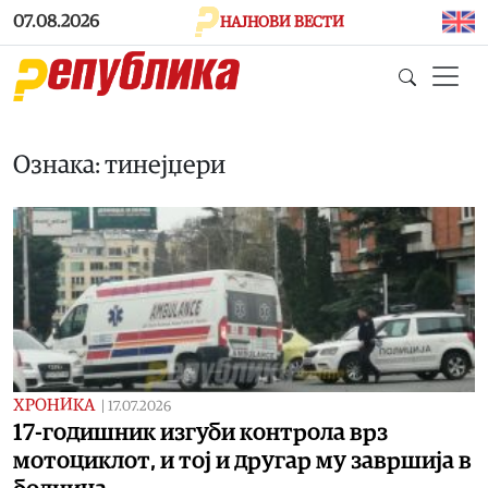
Skip to main content
07.08.2026
НАЈНОВИ ВЕСТИ
Ознака: тинејџери
ХРОНИКА
|
17.07.2026
17-годишник изгуби контрола врз
мотоциклот, и тој и другар му завршија в