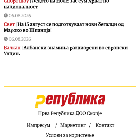
Спорт шоу
|
Дедото на Ноле: Јас сум Хрват по
националност
06.08.2026
Свет
|
На 15 август се подготвуваат нови бегалци од
Мароко во Шпанија!
06.08.2026
Балкан
|
Албански знамиња развиорени во европски
Улцињ
06.08.2026
Балкан
|
Зеленски в сабота во официјална посета на
Србија, ќе се сретне со Вучиќ
06.08.2026
Македонија
|
Помалку првачиња, помалку иднина:
Демографската криза веќе стигна до училишните
клупи
Прва Република ДОО Скопје
06.08.2026
Балкан
|
Први случаи на западнонилска треска во
Импресум
Маркетинг
Контакт
Србија: Две постари лица во Белград хоспитализирани
Услови за користење
со невроинвазивна форма