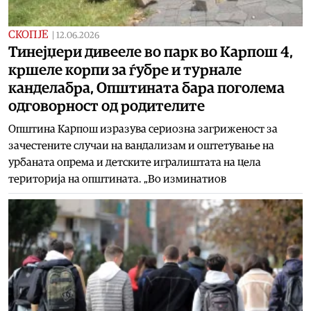
СКОПЈЕ
|
12.06.2026
Тинејџери дивееле во парк во Карпош 4,
кршеле корпи за ѓубре и турнале
канделабра, Општината бара поголема
одговорност од родителите
Општина Карпош изразува сериозна загриженост за
зачестените случаи на вандализам и оштетување на
урбаната опрема и детските игралиштата на цела
територија на општината. „Во изминатиов