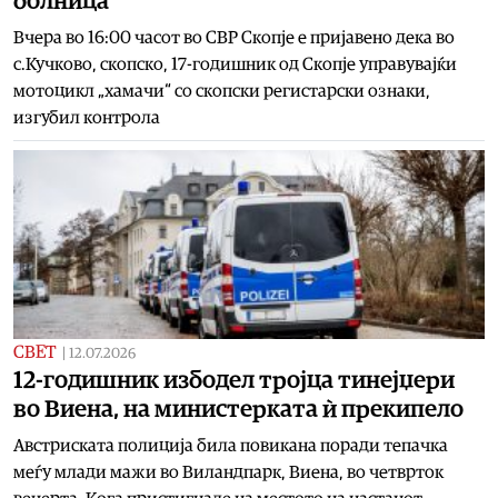
болница
Вчера во 16:00 часот во СВР Скопје е пријавено дека во
с.Кучково, скопско, 17-годишник од Скопје управувајќи
мотоцикл „хамачи“ со скопски регистарски ознаки,
изгубил контрола
СВЕТ
|
12.07.2026
12-годишник избодел тројца тинејџери
во Виена, на министерката ѝ прекипело
Австриската полиција била повикана поради тепачка
меѓу млади мажи во Виландпарк, Виена, во четврток