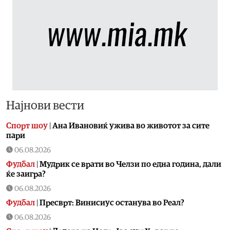
Најнови вести
Спорт шоу
|
Aна Ивановиќ ужива во животот за сите
пари
06.08.2026
Фудбал
|
Мудрик се врати во Челзи по една година, дали
ќе заигра?
06.08.2026
Фудбал
|
Пресврт: Винисиус останува во Реал?
06.08.2026