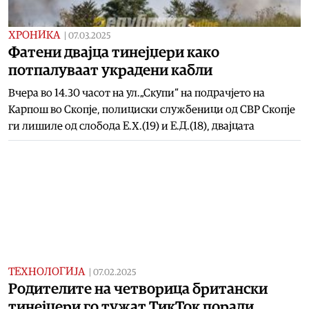
ХРОНИКА
|
07.03.2025
Фатени двајца тинејџери како
потпалуваат украдени кабли
Вчера во 14.30 часот на ул.„Скупи“ на подрачјето на
Карпош во Скопје, полициски службеници од СВР Скопје
ги лишиле од слобода Е.Х.(19) и Е.Д.(18), двајцата
ТЕХНОЛОГИЈА
|
07.02.2025
Родителите на четворица британски
тинејџери го тужат ТикТок поради