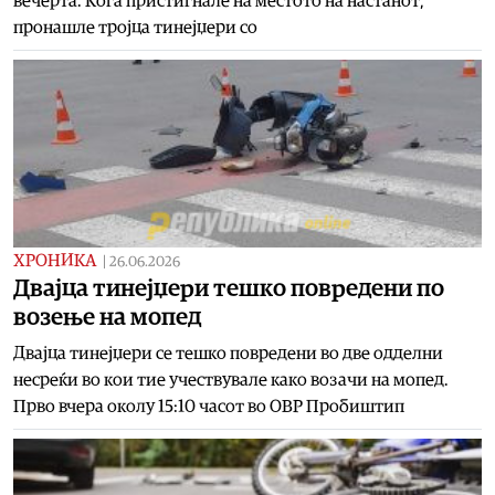
вечерта. Кога пристигнале на местото на настанот,
пронашле тројца тинејџери со
ХРОНИКА
|
26.06.2026
Двајца тинејџери тешко повредени по
возење на мопед
Двајца тинејџери се тешко повредени во две одделни
несреќи во кои тие учествувале како возачи на мопед.
Прво вчера околу 15:10 часот во ОВР Пробиштип