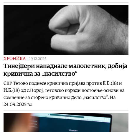
ХРОНИКА
|
19.12.2025
Тинејџери нападнале малолетник, добија
кривична за „насилство“
СВР Тетово поднесе кривична пријава против Е.Б.(18) и
И.Б.(18) од с.Порој, тетовско поради постоење основи на
сомнение за сторено кривично дело „насилство“. На
24.09.2025 во