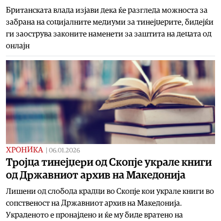
Британската влада изјави дека ќе разгледа можноста за
забрана на социјалните медиуми за тинејџерите, бидејќи
ги заострува законите наменети за заштита на децата од
онлајн
ХРОНИКА
|
06.01.2026
Тројца тинејџери од Скопје украле книги
од Државниот архив на Македонија
Лишени од слобода крадци во Скопје кои украле книги во
сопственост на Државниот архив на Македонија.
Украденото е пронајдено и ќе му биде вратено на