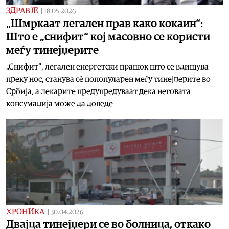
ЗДРАВЈЕ
|
18.05.2026
„Шмркаат легален прав како кокаин“:
Што е „снифит“ кој масовно се користи
меѓу тинејџерите
„Снифит“, легален енергетски прашок што се вдишува
преку нос, станува сè попопуларен меѓу тинејџерите во
Србија, а лекарите предупредуваат дека неговата
консумација може да доведе
ХРОНИКА
|
30.04.2026
Двајца тинејџери се во болница, откако