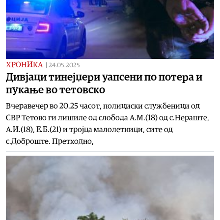
ХРОНИКА
|
24.05.2025
Дивјаци тинејџери уапсени по потера и
пукање во тетовско
Вчеравечер во 20.25 часот, полициски службеници од
СВР Тетово ги лишиле од слобода А.М.(18) од с.Нераште,
А.И.(18), Е.Б.(21) и тројца малолетници, сите од
с.Доброште. Претходно,