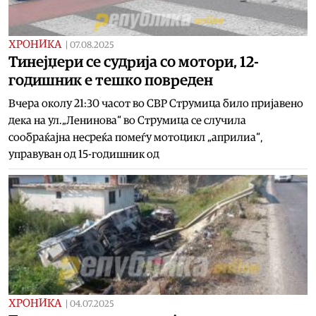
ХРОНИКА
|
07.08.2025
Тинејџери се судрија со мотори, 12-
годишник е тешко повреден
Вчера околу 21:30 часот во СВР Струмица било пријавено
дека на ул.„Ленинова“ во Струмица се случила
сообраќајна несреќа помеѓу мотоцикл „априлиа“,
управуван од 15-годишник од
ХРОНИКА
|
04.07.2025