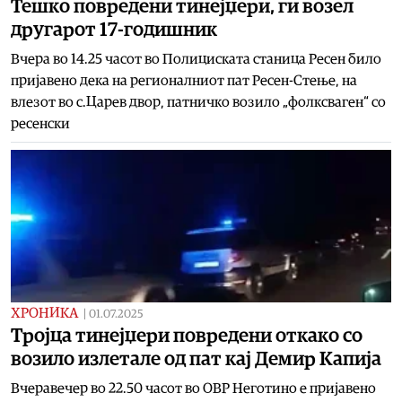
Тешко повредени тинејџери, ги возел
другарот 17-годишник
Вчера во 14.25 часот во Полициската станица Ресен било
пријавено дека на регионалниот пат Ресен-Стење, на
влезот во с.Царев двор, патничко возило „фолксваген“ со
ресенски
ХРОНИКА
|
01.07.2025
Тројца тинејџери повредени откако со
возило излетале од пат кај Демир Капија
Вчеравечер во 22.50 часот во ОВР Неготино е пријавено