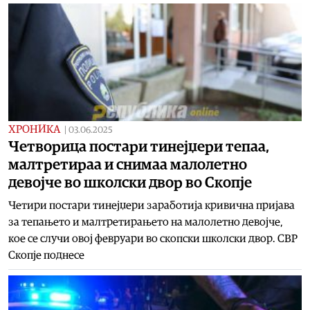
ХРОНИКА
|
03.06.2025
Четворица постари тинејџери тепаа,
малтретираа и снимаа малолетно
девојче во школски двор во Скопје
Четири постари тинејџери заработија кривична пријава
за тепањето и малтретирањето на малолетно девојче,
кое се случи овој февруари во скопски школски двор. СВР
Скопје поднесе