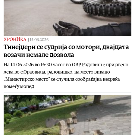
ХРОНИКА
|
15.06.2026
Тинејџери се судрија со мотори, двајцата
возачи немале дозвола
На 14.06.2026 во 16:30 часот во ОВР Радовиш е пријавено
дека во с.Ораовица, радовишко, на место викано
„Манастирско место“ се случила сообраќајна несреќа
помеѓу мопед