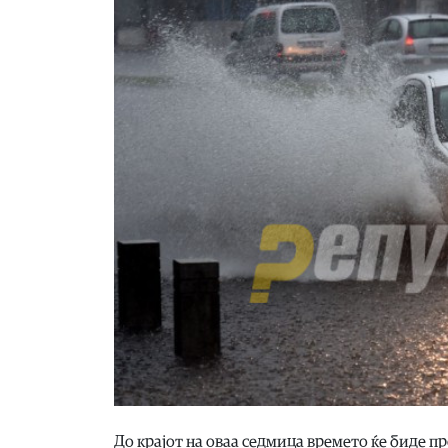
До крајот на оваа седмица времето ќе биде п