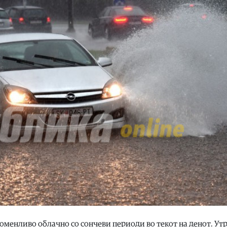
роменливо облачно со сончеви периоди во текот на денот. Утр