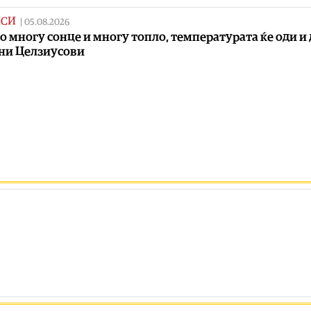
ИСИ
|
05.08.2026
со многу сонце и многу топло, температурата ќе оди и 
ни Целзиусови