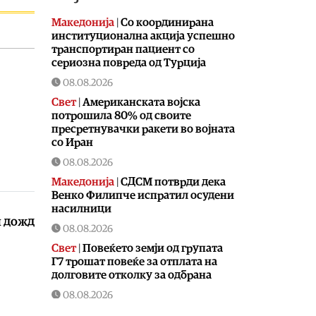
Македонија
|
Со координирана
институционална акција успешно
транспортиран пациент со
сериозна повреда од Турција
08.08.2026
Свет
|
Американската војска
потрошила 80% од своите
пресретнувачки ракети во војната
со Иран
08.08.2026
Македонија
|
СДСМ потврди дека
Венко Филипче испратил осудени
насилници
н дожд
08.08.2026
Свет
|
Повеќето земји од групата
Г7 трошат повеќе за отплата на
долговите отколку за одбрана
08.08.2026
Македонија
|
Песна за Карпалак