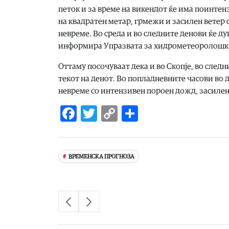
петок и за време на викендот ќе има поинте
на квадратен метар, грмежи и засилен ветер 
невреме. Во среда и во следните денови ќе ду
информира Упразвата за хидрометеоролошк
Оттаму посочуваат дека и во Скопје, во след
текот на денот. Во попладневните часови во д
невреме со интензивен пороен дожд, засилен
Facebook
Twitter
Copy
Share
Link
ВРЕМЕНСКА ПРОГНОЗА