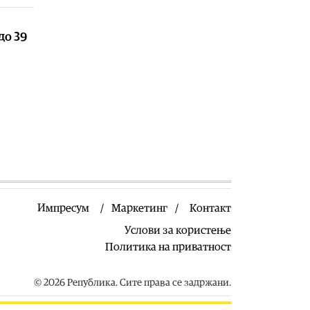
08.08.2026
до 39
Македонија
|
Во Прилеп
одбележани 25 години од
Карпалак: Нивната жртва е темел
на нашата одговорност
08.08.2026
Македонија
|
Мерџановски: Со
владин авион во Скопје донесен
пациент повреден на одмор во
Турција
08.08.2026
Свет
|
Тројца силувале 14-годишно
девојче во Германија: Нема
Импресум
Маркетинг
Контакт
обвинение затоа што девојчето не
Услови за користење
можело ни да плаче ни да вреска
Политика на приватност
08.08.2026
Свет
|
Колумбиските картели
© 2026 Република. Сите права се задржани.
испраќаат платеници во Украина
за да учат да се борат со дронови