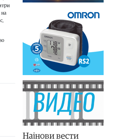
литри
 на
с,
во
Најнови вести