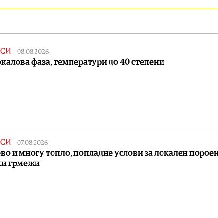
ИСИ
|
08.08.2026
калова фаза, температури до 40 степени
ИСИ
|
07.08.2026
во и многу топло, попладне услови за локален порое
ки грмежи