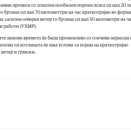
нзивни процеси со локален пообилен пороен дожд од над 20 
со брзина од над 70 километтри на час краткотрајно во форма
ва засилен северен ветер со брзина од над 50 километри на ча
и работи (УХМР).
ните денови времето ќе биде променливо со сончеви периоди 
елови од котлината ќе има услови за појава на краткотрајно
 ветер и грмежи.