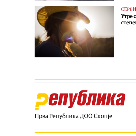
СЕРВ
Утре 
степе
Прва Република ДОО Скопје