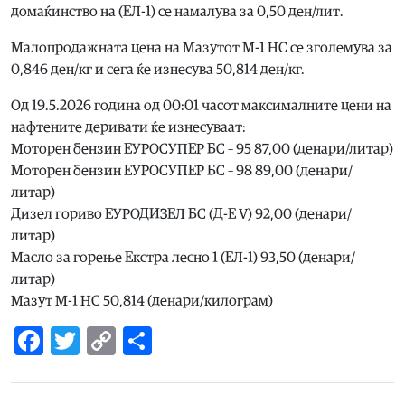
домаќинство на (ЕЛ-1) се намалува за 0,50 ден/лит.
Малопродажната цена на Мазутот М-1 НС се зголемува за
0,846 ден/кг и сега ќе изнесува 50,814 ден/кг.
Од 19.5.2026 година од 00:01 часот максималните цени на
нафтените деривати ќе изнесуваат:
Моторен бензин ЕУРОСУПЕР БС – 95 87,00 (денари/литар)
Моторен бензин ЕУРОСУПЕР БС – 98 89,00 (денари/
литар)
Дизел гориво ЕУРОДИЗЕЛ БС (Д-Е V) 92,00 (денари/
литар)
Масло за горење Екстра лесно 1 (ЕЛ-1) 93,50 (денари/
литар)
Мазут М-1 НС 50,814 (денари/килограм)
Facebook
Twitter
Copy
Share
Link