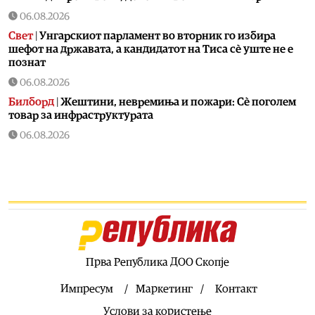
06.08.2026
Свет
|
Унгарскиот парламент во вторник го избира
шефот на државата, а кандидатот на Тиса сè уште не е
познат
06.08.2026
Билборд
|
Жештини, невремиња и пожари: Сè поголем
товар за инфраструктурата
06.08.2026
Здравје
|
Како да спречите уринарни инфекции за време
на летните одмори?
06.08.2026
Астро
|
Бившиот се враќа во животот на овие три знаци
и носи целосен немир
06.08.2026
Ракомет
|
Лазаров: Имињата не ја даваат целата слика, за
Прва Република ДОО Скопје
да се направи тим треба да се работи
Импресум
Маркетинг
Контакт
06.08.2026
Услови за користење
Патувања
|
Топ четири најчисти реки во Македонија: