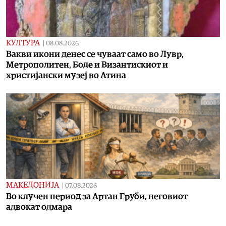
КУЛТУРА
|
08.08.2026
Вакви икони денес се чуваат само во Лувр,
Метрополитен, Боде и Византискиот и
христијански музеј во Атина
МАКЕДОНИЈА
|
07.08.2026
Во клучен период за Артан Груби, неговиот
адвокат одмара