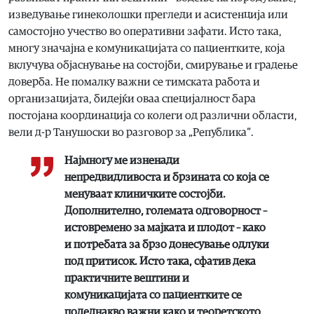
изведување гинеколошки прегледи и асистенција или
самостојно учество во оперативни зафати. Исто така,
многу значајна е комуникацијата со пациентките, која
вклучува објаснување на состојби, смирување и градење
доверба. Не помалку важни се тимската работа и
организацијата, бидејќи оваа специјалност бара
постојана координација со колеги од различни области,
вели д-р Танушоски во разговор за „Република“.
Најмногу ме изненади
непредвидливоста и брзината со која се
менуваат клиничките состојби.
Дополнително, големата одговорност –
истовремено за мајката и плодот – како
и потребата за брзо донесување одлуки
под притисок. Исто така, сфатив дека
практичните вештини и
комуникацијата со пациентките се
подеднакво важни како и теоретското