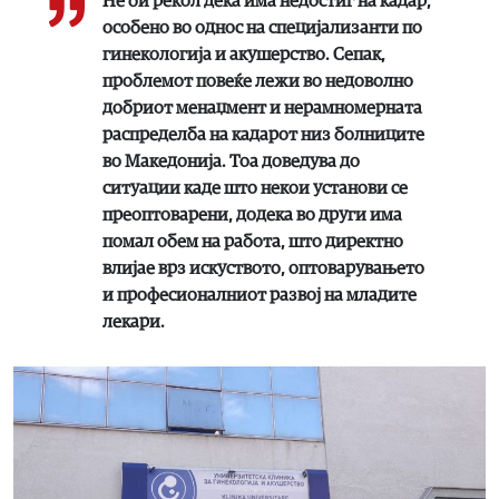
Не би рекол дека има недостиг на кадар,
особено во однос на специјализанти по
гинекологија и акушерство. Сепак,
проблемот повеќе лежи во недоволно
добриот менаџмент и нерамномерната
распределба на кадарот низ болниците
во Македонија. Тоа доведува до
ситуации каде што некои установи се
преоптоварени, додека во други има
помал обем на работа, што директно
влијае врз искуството, оптоварувањето
и професионалниот развој на младите
лекари.