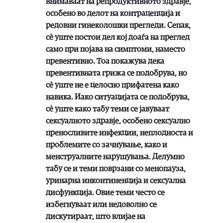
внимаваат на репродуктивното здравје,
особено во делот на контрацепција и
редовни гинеколошки прегледи. Сепак,
сè уште постои дел кој доаѓа на преглед
само при појава на симптоми, наместо
превентивно. Тоа покажува дека
превентивната грижа се подобрува, но
сè уште не е целосно прифатена како
навика. Иако ситуацијата се подобрува,
сè уште како табу теми се јавуваат
сексуалното здравје, особено сексуално
преносливите инфекции, неплодноста и
проблемите со зачнување, како и
менструалните нарушувања. Делумно
табу се и теми поврзани со менопауза,
уринарна инконтиненција и сексуална
дисфункција. Овие теми често се
избегнуваат или недоволно се
дискутираат, што влијае на