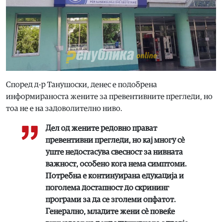
Според д-р Танушоски, денес е подобрена
информираноста жените за превентивните прегледи, но
тоа не е на задоволително ниво.
Дел од жените редовно прават
превентивни прегледи, но кај многу сè
уште недостасува свесност за нивната
важност, особено кога нема симптоми.
Потребна е континуирана едукација и
поголема достапност до скрининг
програми за да се зголеми опфатот.
Генерално, младите жени сè повеќе