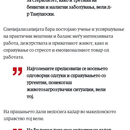
за стерилитет, како и третман на
бенигни и малигни заболувања, вели д-
р Танушоски.
Специјализацијата бара постојано учење и усовршување
на практични вештини и баланс меѓу интензивната
работа, дежурствата и приватниот живот, како и
справување со стресот и емоционалниот товар од
работата.
Најголемите предизвици се носењето
одговорни одлуки и справувањето со
ургентни, понекогаш
животозагрозувачки ситуации, вели
тој.
На прашањето дали недосига кадар во македонското
здравство тој вели: