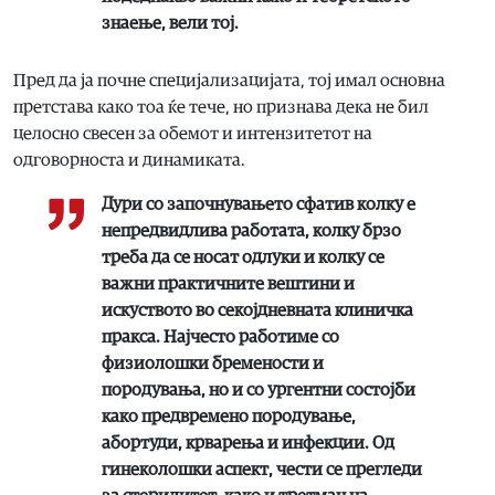
знаење, вели тој.
Пред да ја почне специјализацијата, тој имал основна
претстава како тоа ќе тече, но признава дека не бил
целосно свесен за обемот и интензитетот на
одговорноста и динамиката.
Дури со започнувањето сфатив колку е
непредвидлива работата, колку брзо
треба да се носат одлуки и колку се
важни практичните вештини и
искуството во секојдневната клиничка
пракса. Најчесто работиме со
физиолошки бремености и
породувања, но и со ургентни состојби
како предвремено породување,
абортуди, крварења и инфекции. Од
гинеколошки аспект, чести се прегледи