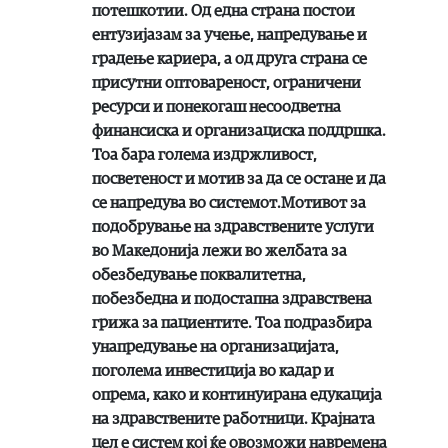
потешкотии. Од една страна постои
ентузијазам за учење, напредување и
градење кариера, а од друга страна се
присутни оптовареност, ограничени
ресурси и понекогаш несоодветна
финансиска и организациска поддршка.
Тоа бара голема издржливост,
посветеност и мотив за да се остане и да
се напредува во системот.Мотивот за
подобрување на здравствените услуги
во Македонија лежи во желбата за
обезбедување поквалитетна,
побезбедна и подостапна здравствена
грижа за пациентите. Тоа подразбира
унапредување на организацијата,
поголема инвестиција во кадар и
опрема, како и континуирана едукација
на здравствените работници. Крајната
цел е систем кој ќе овозможи навремена