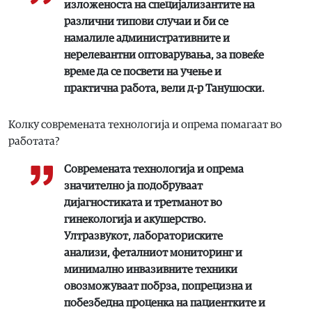
изложеноста на специјализантите на
различни типови случаи и би се
намалиле административните и
нерелевантни оптоварувања, за повеќе
време да се посвети на учење и
практична работа, вели д-р Танушоски.
Колку современата технологија и опрема помагаат во
работата?
Современата технологија и опрема
значително ја подобруваат
дијагностиката и третманот во
гинекологија и акушерство.
Ултразвукот, лабораториските
анализи, феталниот мониторинг и
минимално инвазивните техники
овозможуваат побрза, попрецизна и
побезбедна проценка на пациентките и