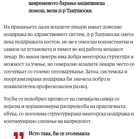
навременото барање медицинска
помош, вели д-р Танушоски.
На прашањето дали младите лекари имаат доволно
поддршка во здравствениот систем, д-р Танушоски смета
дека поддршката постои, но не е секогаш конзистентна и
зависи од установата и тимот во кој работи младиот
лекар. Во некои центри има добра менторска структура и
можност за учење, но генерално младите лекари често се
соочуваат со големо оптоварување. Затоа, системска и
поорганизирана поддршка би значела побрз и
поквалитетен професионален развој.
Тој би го подобрил процесот на специјализација со
појасна и порамномерна распределба на практичната
обука, со поголема структурирана менторска поддршка и
континуирано следење на напредокот.
Исто така, би се зголемила