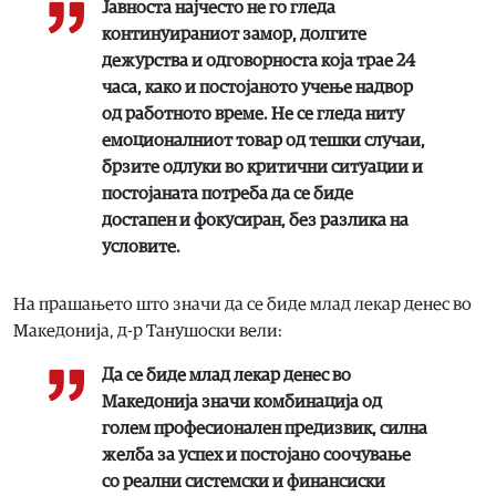
Јавноста најчесто не го гледа
континуираниот замор, долгите
дежурства и одговорноста која трае 24
часа, како и постојаното учење надвор
од работното време. Не се гледа ниту
емоционалниот товар од тешки случаи,
брзите одлуки во критични ситуации и
постојаната потреба да се биде
достапен и фокусиран, без разлика на
условите.
На прашањето што значи да се биде млад лекар денес во
Македонија, д-р Танушоски вели:
Да се биде млад лекар денес во
Македонија значи комбинација од
голем професионален предизвик, силна
желба за успех и постојано соочување
со реални системски и финансиски