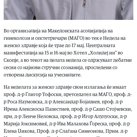
Во организација на Македонската асоцијација на
гинеколози и опстетричари (МАГО) во тек е Недела на
женско здравје која ќе трае до 17 мај. Централната
манифестација на 15 и 16 мај во Хотел „Холидеј ин“ во
Скопје, а во текот на целата недела се одржуваат дебатни
сесии со најнови стручни сознанија, проследени со
отворена дискусија на учесниците.
На неделата за женско здравје свои излагања ќе имаат
проф. д-р Глигор Тофоски, претседател на МАГО, проф. д-
р Роса Наумовска, д-р Александар Бојаџиев, проф. д-р
Ирена Алексиоска Папестиев, проф. д-р Сашо Стојчевски,
при, д-р Ленче Неловска, проф. д-р Игор Алулуоски, д-р
Марија Јоксимовиќ, д-р Ива Малахова Ѓореска, проф. д-р
Елена Џикова, Проф. д-р Слаѓана Симеонова, Прим. д-р