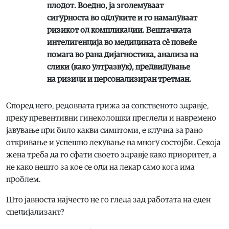
плодот. Воедно, ја зголемуваат
сигурноста во одлуките и го намалуваат
ризикот од компликации. Вештачката
интелигенција во медицината сè повеќе
помага во рана дијагностика, анализа на
слики (како ултразвук), предвидување
на ризици и персонализиран третман.
Според него, редовната грижа за сопственото здравје,
преку превентивни гинеколошки прегледи и навремено
јавување при било какви симптоми, е клучна за рано
откривање и успешно лекување на многу состојби. Секоја
жена треба да го сфати своето здравје како приоритет, а
не како нешто за кое се оди на лекар само кога има
проблем.
Што јавноста најчесто не го гледа зад работата на еден
специјализант?