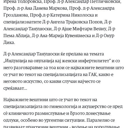
Ирена Тодоровска, Проф. д-р Александар Петличковски,
Проф. д-р Ана Данева Маркова, Проф. д-р Александра
Грозданова, Проф.д-р Катерина Николоска и
специјализнатите Д-р Ангела Трајковска Попов, Д-р
Александар Танушоски, Д-р Ајше Мифтари Веџиу, Д-р
Пема Абдија, Д-р Ана-Марија Кувенџиeска и Д-р Онур
Дика.
Д-р Александар Танушоски ќе предава на темата
„Индукција на овулација кај женски инфертилитет“ и со
него разговаравме за тоа кои се најважните вештини што
се учат во текот на специјализацијата на ГАК, какво е
неговото искуство, со какви случаи најчесто се
среќаваат…
Најважните вештини што се учат во текот на
специјализацијата по гинекологија и акушерство се пред
сè клиничкото размислување и брзото донесување
одлуки, особено во ургентни ситуации. Паралелно се
развиваат практични вештини – водење на породување,