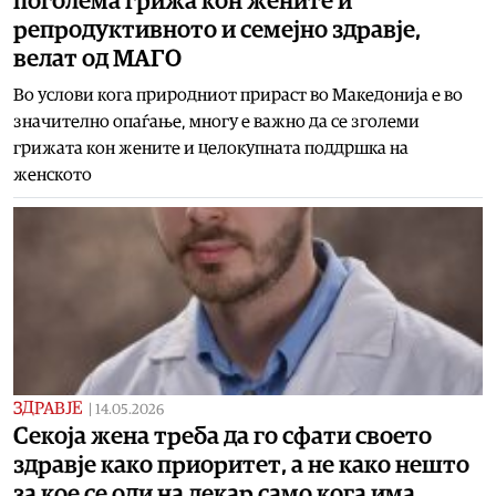
поголема грижа кон жените и
репродуктивното и семејно здравје,
велат од МАГО
​​Во услови кога природниот прираст во Македонија е во
значително опаѓање, многу е важно да се зголеми
грижата кон жените и целокупната поддршка на
женското
ЗДРАВЈЕ
|
14.05.2026
Секоја жена треба да го сфати своето
здравје како приоритет, а не како нешто
за кое се оди на лекар само кога има