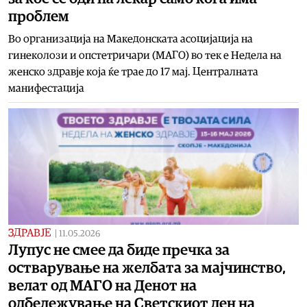
проблем
Во организација на Македонската асоцијација на
гинеколози и опстетричари (МАГО) во тек е Недела на
женско здравје која ќе трае до 17 мај. Централната
манифестација
ЗДРАВЈЕ
|
11.05.2026
Лупус не смее да биде пречка за
остварување на желбата за мајчинство,
велат од МАГО на Денот на
одбележување на Светскиот ден на