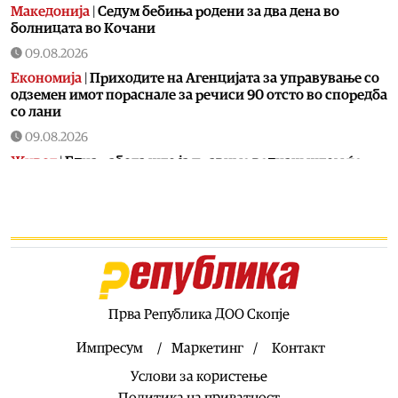
Македонија
|
Седум бебиња родени за два дена во
болницата во Кочани
09.08.2026
Економија
|
Приходите на Агенцијата за управување со
одземен имот пораснале за речиси 90 отсто во споредба
со лани
09.08.2026
Живот
|
Една работа што ја правиме веднаш штом ќе
влеземе дома открива колку навистина сме уморни:
Дали се препознавате?
09.08.2026
Живот
|
Денеска е Свети Пантелејмон: Заштитник на
патниците и заштитник од болести
09.08.2026
Свет
|
Јапонка уапсена поради откажување на повеќе од
Прва Република ДОО Скопје
2.000 нарачки од онлајн продавница за книги
Импресум
Маркетинг
Контакт
09.08.2026
Услови за користење
Македонија
|
Голема повелба на хуманизмот за
Архиепископот г.г. Стефан по повод 40-годишнината од
Политика на приватност