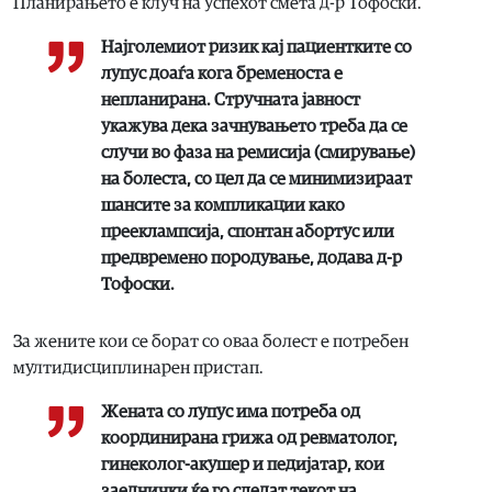
Планирањето е клуч на успехот смета д-р Тофоски.
Најголемиот ризик кај пациентките со
лупус доаѓа кога бременоста е
непланирана. Стручната јавност
укажува дека зачнувањето треба да се
случи во фаза на ремисија (смирување)
на болеста, со цел да се минимизираат
шансите за компликации како
прееклампсија, спонтан абортус или
предвремено породување, додава д-р
Тофоски.
За жените кои се борат со оваа болест е потребен
мултидисциплинарен пристап.
Жената со лупус има потреба од
координирана грижа од ревматолог,
гинеколог-акушер и педијатар, кои
заеднички ќе го следат текот на