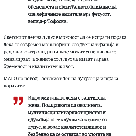
бременоста и евентуалното влијание на
специфичните антитела врз фетусот,
вели д-р Тофоски.
Светскиот ден на лупус е можност да се испрати порака
дека со современ мониторинг, соодветна терапија и
редовни контроли, ризиците можат успешно да се
менаџираат, а жените со лупус да имаат здрава
бременост и квалитетен живот.
МАГО по повод Светскиот ден на лупусот ја испраќа
пораката:
Информираната жена е заштитена
жена. Поддршката од околината,
мултидисциплинарниот пристап и
едукацијата се клучни за жените со
лупус да водат квалитетен живот и
безбедно да се остварат во улогата на