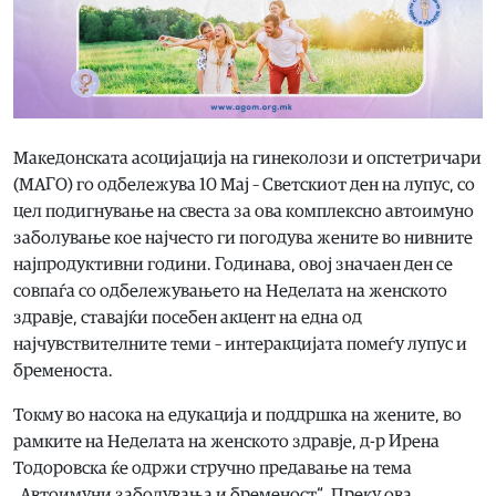
Македонската асоцијација на гинеколози и опстетричари
(МАГО) го одбележува 10 Мај – Светскиот ден на лупус, со
цел подигнување на свеста за ова комплексно автоимуно
заболување кое најчесто ги погодува жените во нивните
најпродуктивни години. Годинава, овој значаен ден се
совпаѓа со одбележувањето на Неделата на женското
здравје, ставајќи посебен акцент на една од
најчувствителните теми – интеракцијата помеѓу лупус и
бременоста.
Токму во насока на едукација и поддршка на жените, во
рамките на Неделата на женското здравје, д-р Ирена
Тодоровска ќе одржи стручно предавање на тема
„Автоимуни заболувања и бременост“. Преку ова