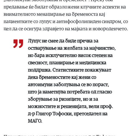
предавање ќе бидат образложени клучните аспекти на
внимателното менаџирање на бременоста кај
пациентките со лупус и антифосфолипиден синдром, со
цел да се осигура здравјето на мајката и новороденчето.
Лупус не смее да биде пречка за
остварување на желбата за мајчинство,
но бара исклучително висок степен на
свесност, планирање и медицинска
поддршка. Статистиките покажуваат
дека бременостите кај жени со
автоимуни заболувања се во пораст,
што ја наметнува потребата од гласно
зборување за ризиците, но и за
можностите и решенијата, вели проф.
д-р Глигор Тофоски, претседател на
МАГО.