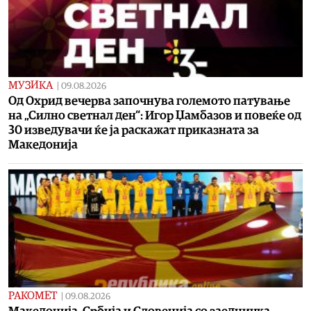
МУЗИКА
|
09.08.2026
Од Охрид вечерва започнува големото патување
на „Силно светнал ден“: Игор Џамбазов и повеќе од
30 изведувачи ќе ја раскажат приказната за
Македонија
РАКОМЕТ
|
09.08.2026