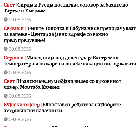
Свет
|
Сирија и Русија постигнаа договор за базите во
Тартус и Хмејмим
09.08.2026
Сервиси
|
Реките Тополка и Бабуна не се препорачуваат
за капење – Центар за јавно здравје со важно
предупредување!
09.08.2026
Сервиси
|
Македонија под двоен удар: Екстремни
температури и пожари на повеќе локации низ државата
09.08.2026
Свет
|
Ирански медиум објави видео со врховниот
лидер, Моџтаба Хамнеи
09.08.2026
Кујнски тефтер
|
Едноставен рецепт за најдобрите
американски палачинки
09.08.2026
Останати спортови
|
Маратонецот Ивановски
единствен македонски атлетичар на ЕП во Бирмингем