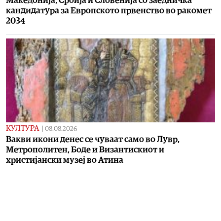
Македонија, Србија и Словенија со заедничка
кандидатура за Европското првенство во ракомет
2034
КУЛТУРА
|
08.08.2026
Вакви икони денес се чуваат само во Лувр,
Метрополитен, Боде и Византискиот и
христијански музеј во Атина