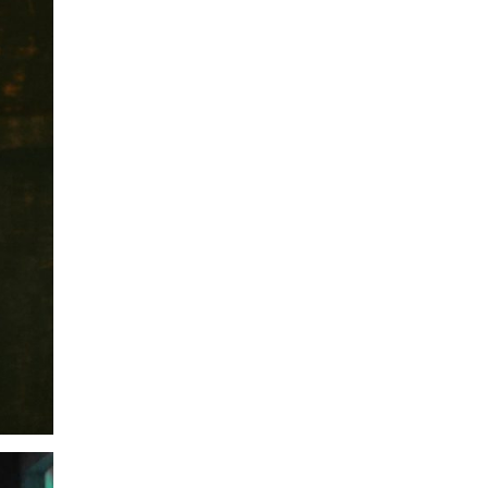
Ракомет
|
Лазаров: Имињата не ја
даваат целата слика, за да се
направи тим треба да се работи
06.08.2026
Патувања
|
Топ четири најчисти
реки во Македонија: Каде да се
капете, рибарите и уживате ова
лето
06.08.2026
Скопје
|
Водно ќе добие
моторички парк од паднатите
дрвја од невремето во Скопје
06.08.2026
Здравје
|
МЗ: Комисија ќе спроведе
стручен надзор за случајот со
родилката од Струмица, ќе биде
вклучен и медицински експерт од
соседството
06.08.2026