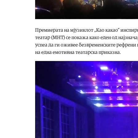
Премиерата на мјузиклот „Као какао“ инспи
театар (МНТ) се покажа како еден од најзнач
успеа да ги оживее безвременските рефрени н
на една емотивна театарска приказна.