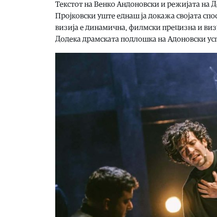
Текстот на Венко Андоновски и режијата на Де
Пројковски уште еднаш ја докажа својата сп
визија е динамична, филмски прецизна и виз
Додека драмската подлошка на Адоновски усп