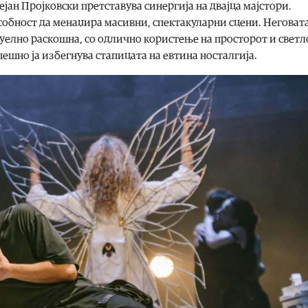
јан Пројковски претставува синергија на двајца мајстори.
особност да менаџира масивни, спектакуларни сцени. Неговат
уелно раскошна, со одлично користење на просторот и светл
ешно ја избегнува стапицата на евтина носталгија.