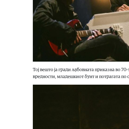
Тој вешто ја гради љубовната приказна во 70
вредности, младешкиот бунт и потрагата по 