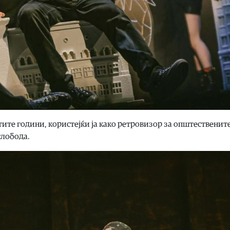
-тите години, користејќи ја како ретровизор за општественит
слобода.