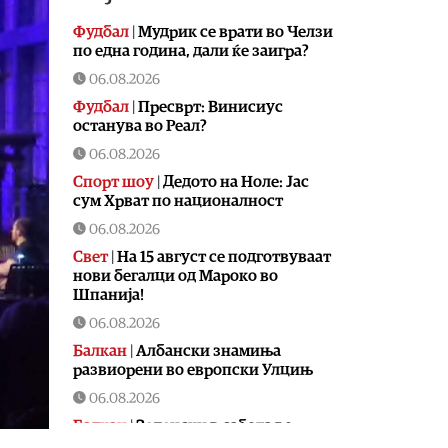
Фудбал
|
Мудрик се врати во Челзи
по една година, дали ќе заигра?
06.08.2026
Фудбал
|
Пресврт: Винисиус
останува во Реал?
06.08.2026
Спорт шоу
|
Дедото на Ноле: Јас
сум Хрват по националност
06.08.2026
Свет
|
На 15 август се подготвуваат
нови бегалци од Мароко во
Шпанија!
06.08.2026
Балкан
|
Албански знамиња
развиорени во европски Улцињ
06.08.2026
Балкан
|
Зеленски в сабота во
официјална посета на Србија, ќе се