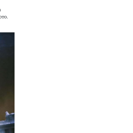
сретне со Вучиќ
а
06.08.2026
ото.
Македонија
|
Помалку првачиња,
помалку иднина: Демографската
криза веќе стигна до училишните
клупи
06.08.2026
Балкан
|
Први случаи на
западнонилска треска во Србија:
Две постари лица во Белград
хоспитализирани со
невроинвазивна форма
06.08.2026
Сервиси
|
Вкупно 18 пожари на
отворено денеска до 18 часот, два
се активни
06.08.2026
Здравје
|
Леонид Индов: Ми даваа
само три проценти шанси да