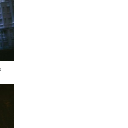
преживеам, денес живеам со
полна брзина
06.08.2026
Свет
|
Унгарскиот парламент во
вторник го избира шефот на
државата, а кандидатот на Тиса сè
уште не е познат
06.08.2026
Билборд
|
Жештини, невремиња и
пожари: Сè поголем товар за
инфраструктурата
е
06.08.2026
Здравје
|
Како да спречите
уринарни инфекции за време на
летните одмори?
06.08.2026
Астро
|
Бившиот се враќа во
животот на овие три знаци и носи
целосен немир
06.08.2026