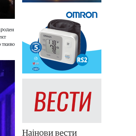
ароден
ект
о ткиво
Најнови вести