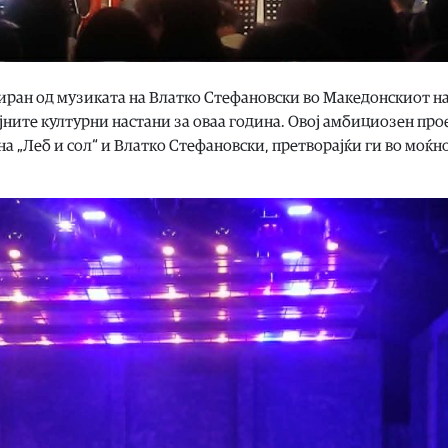
риран од музиката на Влатко Стефановски во Македонскиот н
ајните културни настани за оваа година. Овој амбициозен про
а „Леб и сол“ и Влатко Стефановски, претворајќи ги во моќн