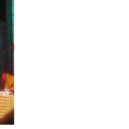
Кујнски тефтер
|
Подзаборавени
јадења од нашите баби (втор дел)
06.08.2026
Ракомет
|
Победа над Фарски
острови на младите на
македонски ракометари на ЕП во
Србија
06.08.2026