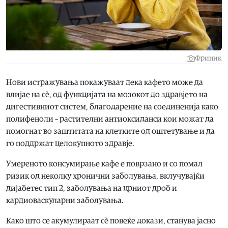
Фрипик
Нови истражувања покажуваат дека кафето може да
влијае на сè, од функцијата на мозокот до здравјето на
дигестивниот систем, благодарение на соединенија како
полифеноли – растителни антиоксиданси кои можат да
помогнат во заштитата на клетките од оштетување и да
го поддржат целокупното здравје.
Умереното консумирање кафе е поврзано и со помал
ризик од неколку хронични заболувања, вклучувајќи
дијабетес тип 2, заболувања на црниот дроб и
кардиоваскуларни заболувања.
Како што се акумулираат сè повеќе докази, станува јасно