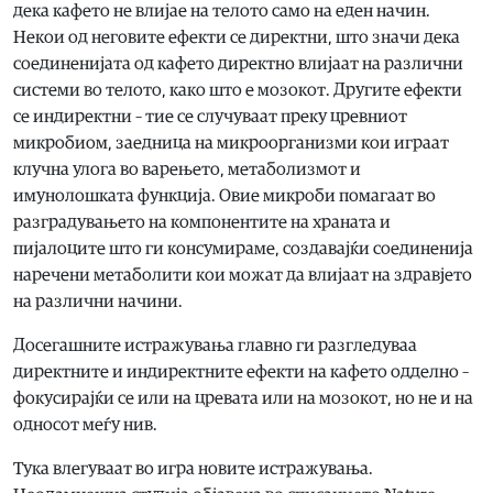
дека кафето не влијае на телото само на еден начин.
Некои од неговите ефекти се директни, што значи дека
соединенијата од кафето директно влијаат на различни
системи во телото, како што е мозокот. Другите ефекти
се индиректни – тие се случуваат преку цревниот
микробиом, заедница на микроорганизми кои играат
клучна улога во варењето, метаболизмот и
имунолошката функција. Овие микроби помагаат во
разградувањето на компонентите на храната и
пијалоците што ги консумираме, создавајќи соединенија
наречени метаболити кои можат да влијаат на здравјето
на различни начини.
Досегашните истражувања главно ги разгледуваа
директните и индиректните ефекти на кафето одделно –
фокусирајќи се или на цревата или на мозокот, но не и на
односот меѓу нив.
Тука влегуваат во игра новите истражувања.