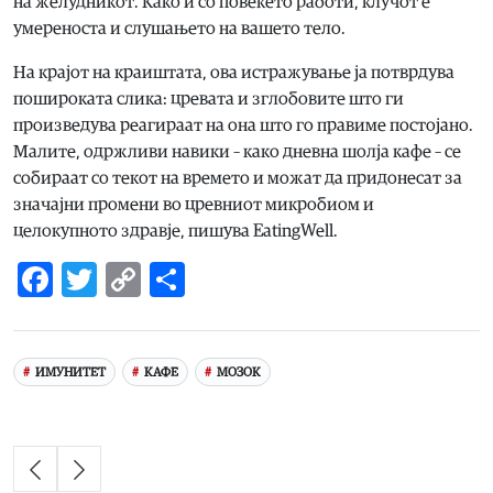
на желудникот. Како и со повеќето работи, клучот е
умереноста и слушањето на вашето тело.
На крајот на краиштата, ова истражување ја потврдува
пошироката слика: цревата и зглобовите што ги
произведува реагираат на она што го правиме постојано.
Малите, одржливи навики – како дневна шолја кафе – се
собираат со текот на времето и можат да придонесат за
значајни промени во цревниот микробиом и
целокупното здравје, пишува EatingWell.
Facebook
Twitter
Copy
Share
Link
ИМУНИТЕТ
КАФЕ
МОЗОК