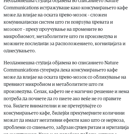
Неодамнешна студија објавена во списанието Nature
Communications истражуваше како консумирањето кафе
може да влијае на оската црево-мозок – сложен
комуникациски систем што ги поврзува цревата и
мозокот – преку проучување на промените во
микробиомот, метаболитите што ги произведува и
можните последици за расположението, когницијата и
однесувањето.
Неодамнешна студија објавена во списанието Nature
Communications сугерира дека консумирањето кафе
може да влијае на оската црево-мозок со обликување на
цревниот микробиом и метаболитите што ги
произведува. Сепак, кафето не е магично решение и нема
потреба да почнете да го пиете ако веќе не го правите
тоа. Бидете внимателни и не претерувајте со
консумирањето кафе, бидејќи прекумерните количини
можат да имаат негативни ефекти како што се нервоза,
проблеми со спиењето, забрзан срцев ритам и иритација