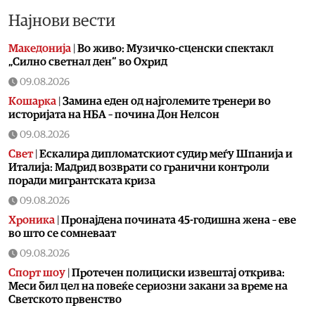
Најнови вести
Македонија
|
Во живо: Музичко-сценски спектакл
„Силно светнал ден“ во Охрид
09.08.2026
Кошарка
|
Замина еден од најголемите тренери во
историјата на НБА – почина Дон Нелсон
09.08.2026
Свет
|
Ескалира дипломатскиот судир меѓу Шпанија и
Италија: Мадрид возврати со гранични контроли
поради мигрантската криза
09.08.2026
Хроника
|
Пронајдена почината 45-годишна жена – еве
во што се сомневаат
09.08.2026
Спорт шоу
|
Протечен полициски извештај открива:
Меси бил цел на повеќе сериозни закани за време на
Светското првенство