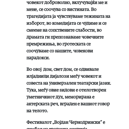
човекот доброволно, вклучувајќи ме и
мене, се соочува со вистината. Во
трагедијата ја чувствуваме тежината на
изборот, во комедијата се чудиме и се
смееме на сопствените слабости, во
драмата ги препознаваме човечките
премрежиња, во гротеската се
соочуваме со нашите, човекови
парадокси.
Во овој дом, свет дом, се одвивале
илјадници дијалози меѓу човекот и
совеста на универзален театарски јазик.
Тука, меѓу овие ѕидови е отелотворен
уметничкиот дух, меморирана е
актерската реч, вграден е вашиот говор
на телото.
Фестивалот „Војдан Чернодрински“ е