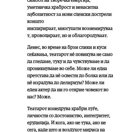
симбол на творечка енергија,
уметничка храброст и ненаситна
љубопитност за нови сценски дострели
коишто
инспирираат, многупати вознемируваа
т, провоцираат, но и облагородуваат.
Денес, во време на брзи слики и куси
сеќавања, театарот нè повикува не само
да гледаме, туку и да чувствуваме и да
проникнуваме во себе. Може ли една
претстава да нè освести до болка или да
нè израдува до делириум? Може ли
еден актер да ни го открие човекот во
нас? Може.
Театарот изнедрува храбри луѓе,
личности со достоинство, интегритет,
ерудиција. И кога, ако не тука, ако не
сега, каде што и воздухот мириса на