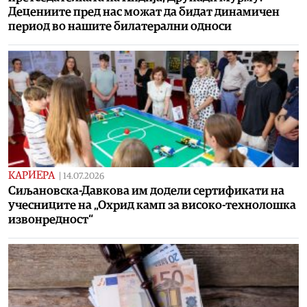
Децениите пред нас можат да бидат динамичен
период во нашите билатерални односи
КАРИЕРА
|
14.07.2026
Сиљановска-Давкова им додели сертификати на
учесниците на „Охрид камп за високо-технолошка
извонредност“