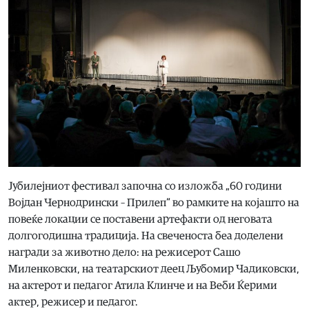
Јубилејниот фестивал започна со изложба „60 години
Војдан Чернодрински – Прилеп“ во рамките на којашто на
повеќе локации се поставени артефакти од неговата
долгогодишна традиција. На свеченоста беа доделени
награди за животно дело: на режисерот Сашо
Миленковски, на театарскиот деец Љубомир Чадиковски,
на актерот и пeдагог Атила Клинче и на Веби Ќерими
актер, режисер и педагог.