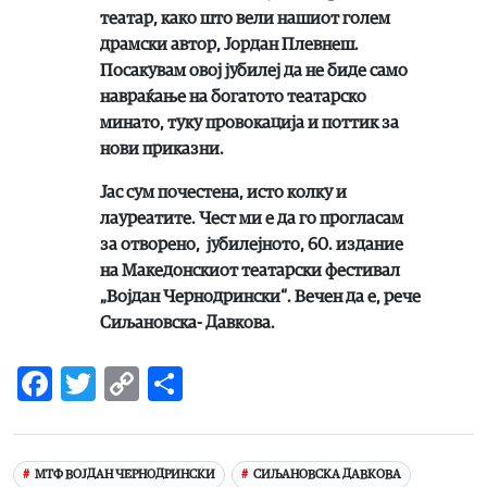
театар, како што вели нашиот голем
драмски автор, Јордан Плевнеш.
Посакувам овој јубилеј да не биде само
навраќање на богатото театарско
минато, туку провокација и поттик за
нови приказни.
Јас сум почестена, исто колку и
лауреатите. Чест ми е да го прогласам
за отворено, јубилејното, 60. издание
на Македонскиот театарски фестивал
„Војдан Чернодрински“. Вечен да е, рече
Сиљановска- Давкова.
Facebook
Twitter
Copy
Share
Link
МТФ ВОЈДАН ЧЕРНОДРИНСКИ
СИЉАНОВСКА ДАВКОВА