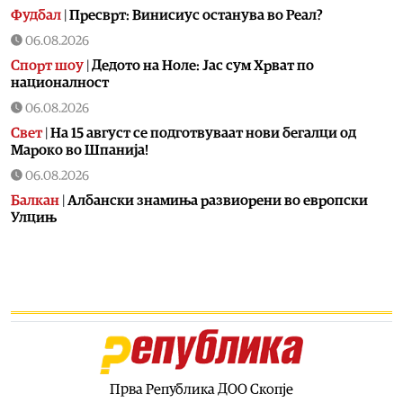
Фудбал
|
Пресврт: Винисиус останува во Реал?
06.08.2026
Спорт шоу
|
Дедото на Ноле: Јас сум Хрват по
националност
06.08.2026
Свет
|
На 15 август се подготвуваат нови бегалци од
Мароко во Шпанија!
06.08.2026
Балкан
|
Албански знамиња развиорени во европски
Улцињ
06.08.2026
Балкан
|
Зеленски в сабота во официјална посета на
Србија, ќе се сретне со Вучиќ
06.08.2026
Македонија
|
Помалку првачиња, помалку иднина:
Демографската криза веќе стигна до училишните
клупи
Прва Република ДОО Скопје
06.08.2026