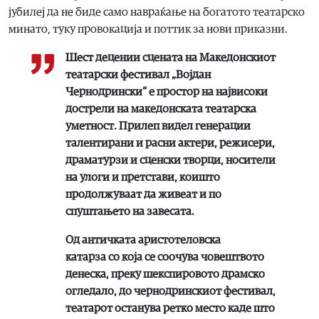
јубилеј да не биде само навраќање на богатото театарско
минато, туку провокација и поттик за нови приказни.
Шест децении сцената на Македонскиот
театарски фестивал „Војдан
Чернодрински“ е простор на највисоки
дострели на македонската театарска
уметност. Прилеп видел генерации
талентирани и расни актери, режисери,
драматурзи и сценски творци, носители
на улоги и претстави, коишто
продолжуваат да живеат и по
спуштањето на завесата.
Од античката аристотеловска
катарза со која се соочува човештвото
денеска, преку шекспировото драмско
огледало, до чернодринскиот фестивал,
театарот останува ретко место каде што