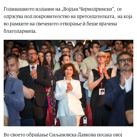
Годинашното издание на „Војдан Чернодрински“, се
одржува под покровителство на претседателката, на која
во рамките на свеченото отворање ѝ беше врачена
благодарница.
Во своето обраќање Сиљановска-Давкова посака овој