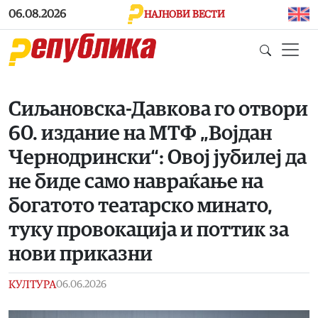
Skip to main content
06.08.2026
НАЈНОВИ ВЕСТИ
Сиљановска-Давкова го отвори
60. издание на МТФ „Војдан
Чернодрински“: Овој јубилеј да
не биде само навраќање на
богатото театарско минато,
туку провокација и поттик за
нови приказни
КУЛТУРА
06.06.2026