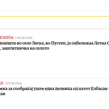
ДОНИЈА
|
08.08.2026
онците во село Леска, во Пустец, ја одбележаа Летна 
, заштитничка на селото
АН
|
07.08.2026
ена за сообраќај уште една делница од патот Елбасан 
сан