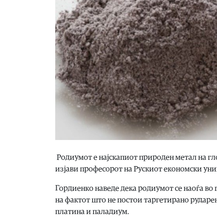
Родиумот е најскапиот природен метал на гл
изјави професорот на Рускиот економски ун
Гордиенко наведе дека родиумот се наоѓа во 
на фактот што не постои таргетирано рударењ
платина и паладиум.