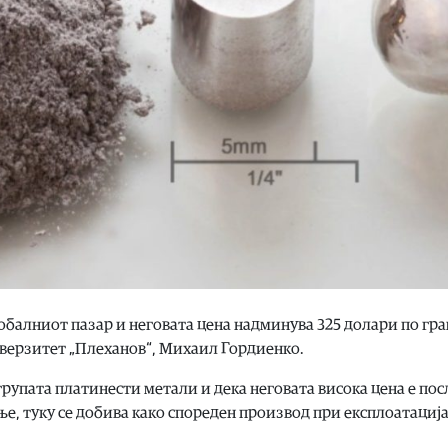
обалниот пазар и неговата цена надминува 325 долари по гра
иверзитет „Плеханов“, Михаил Гордиенко.
групата платинести метали и дека неговата висока цена е по
е, туку се добива како спореден производ при експлоатација