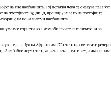
војот на тие наоѓалишта. Тој истакна дека се очекува пазарот
от на постојните рудници, проширувањето на постојните
 отворање на нови големи наоѓалишта.
родиумот се користи во автомобилските катализатори за
жуваат дека Јужна Африка има 72 отсто од светските резерв
о, а Зимбабве осум отсто, додека останатите земји имаат пом