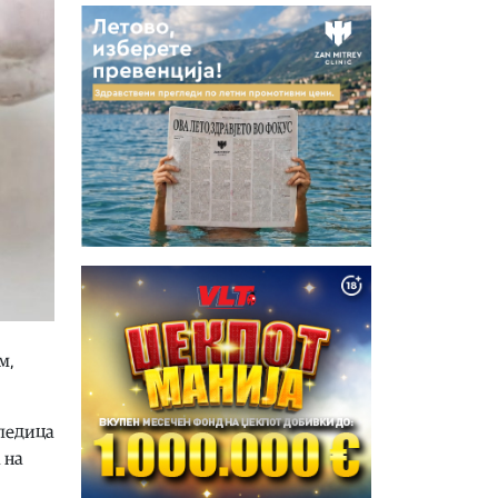
м,
следица
 на