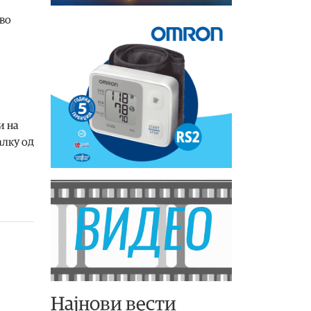
 во
и на
алку од
Најнови вести