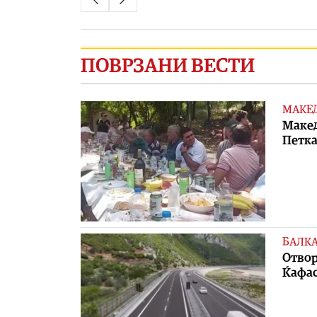
ПОВРЗАНИ ВЕСТИ
МАКЕ
Макед
Петка
БАЛК
Отвор
Ќафа