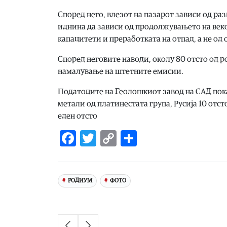
Според него, влезот на пазарот зависи од раз
иднина да зависи од продолжувањето на век
капацитети и преработката на отпад, а не од
Според неговите наводи, околу 80 отсто од 
намалување на штетните емисии.
Податоците на Геолошкиот завод на САД пока
метали од платинестата група, Русија 10 отст
еден отсто
Facebook
Twitter
Copy
Share
Link
РОДИУМ
ФОТО