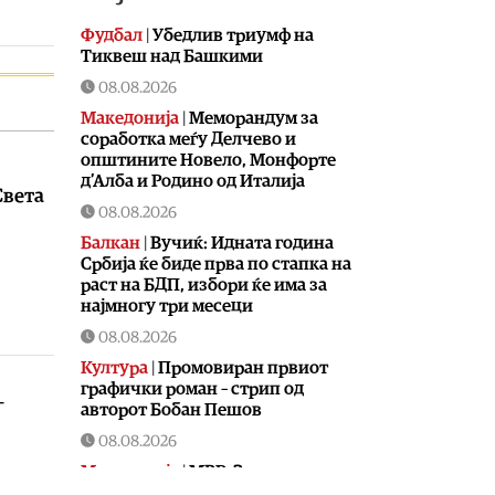
Фудбал
|
Убедлив триумф на
Тиквеш над Башкими
08.08.2026
Македонија
|
Меморандум за
соработка меѓу Делчево и
општините Новело, Монфорте
д’Алба и Родино од Италија
Света
08.08.2026
Балкан
|
Вучиќ: Идната година
Србија ќе биде прва по стапка на
раст на БДП, избори ќе има за
најмногу три месеци
08.08.2026
Култура
|
Промовиран првиот
графички роман – стрип од
–
авторот Бобан Пешов
08.08.2026
Македонија
|
МВР: Засилени
контроли за брзината и викендов