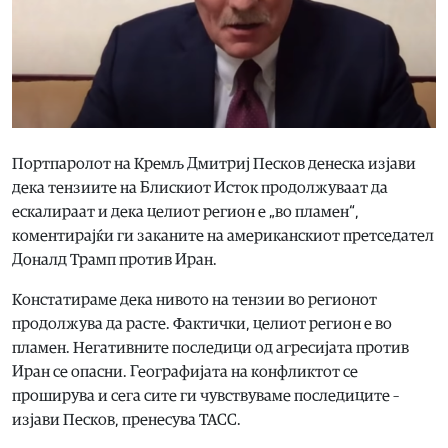
Портпаролот на Кремљ Дмитриј Песков денеска изјави
дека тензиите на Блискиот Исток продолжуваат да
ескалираат и дека целиот регион е „во пламен“,
коментирајќи ги заканите на американскиот претседател
Доналд Трамп против Иран.
Констатираме дека нивото на тензии во регионот
продолжува да расте. Фактички, целиот регион е во
пламен. Негативните последици од агресијата против
Иран се опасни. Географијата на конфликтот се
проширува и сега сите ги чувствуваме последиците –
изјави Песков, пренесува ТАСС.