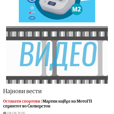
Најнови вести
Останати спортови
|
Мартин најбрз на МотоГП
спринтот во Силверстон
08.08.2026