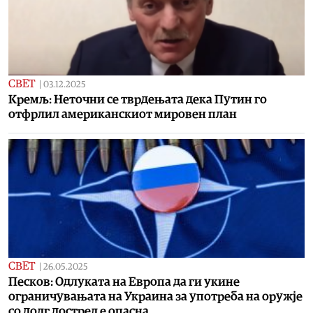
СВЕТ
|
03.12.2025
Кремљ: Неточни се тврдењата дека Путин го
отфрлил американскиот мировен план
СВЕТ
|
26.05.2025
Песков: Одлуката на Европа да ги укине
ограничувањата на Украина за употреба на оружје
со долг дострел е опасна