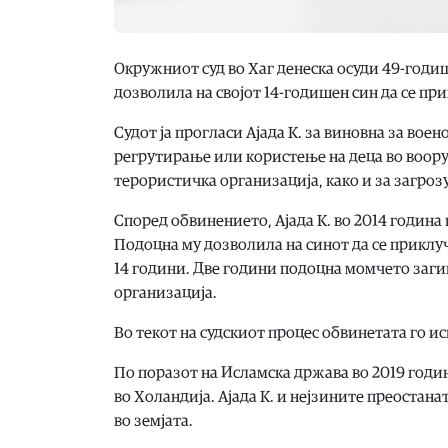
Окружниот суд во Хаг денеска осуди 49-годи
дозволила на својот 14-годишен син да се п
Судот ја прогласи Ајада К. за виновна за вое
регрутирање или користење на деца во вооруж
терористичка организација, како и за загрозу
Според обвинението, Ајада К. во 2014 година 
Подоцна му дозволила на синот да се приклуч
14 години. Две години подоцна момчето заги
организација.
Во текот на судскиот процес обвинетата го ис
По поразот на Исламска држава во 2019 годин
во Холандија. Ајада К. и нејзините преостан
во земјата.