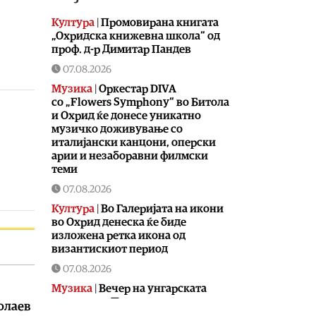
Култура
|
Промовирана книгата
„Охридска книжевна школа“ од
проф. д-р Димитар Пандев
07.08.2026
Музика
|
Оркестар DIVA
со „Flowers Symphony“ во Битола
и Охрид ќе донесе уникатно
музичко доживување со
италијански канцони, оперски
арии и незаборавни филмски
теми
07.08.2026
Култура
|
Во Галеријата на икони
во Охрид денеска ќе биде
изложена ретка икона од
византискиот период
07.08.2026
Музика
|
Вечер на унгарската
култура во Прилеп
молаев