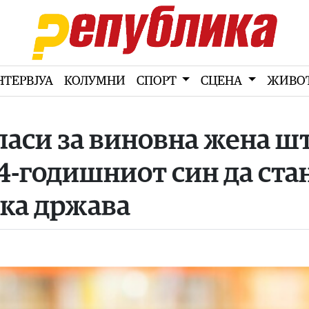
НТЕРВЈУА
КОЛУМНИ
СПОРТ
СЦЕНА
ЖИВО
гласи за виновна жена ш
14-годишниот син да ста
ска држава