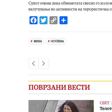
Судот оцени дека обвинетата свесно го изло
вклучување во активности на терористичка о
Facebook
Twitter
Copy
Share
Link
ЖЕНА
ОСУДЕНА
ПОВРЗАНИ ВЕСТИ
СВЕТ
Телот