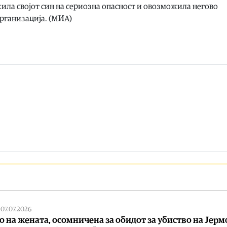
жила својот син на сериозна опасност и овозможила негово
рганизација. (МИА)
|
07.07.2026
о на жената, осомничена за обидот за убиство на Јер