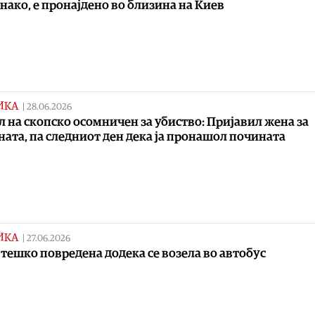
нако, е пронајдено во близина на Киев
ИКА
|
28.06.2026
 на скопско осомничен за убиство: Пријавил жена за
ната, па следниот ден дека ја пронашол почината
ИКА
|
27.06.2026
тешко повредена додека се возела во автобус