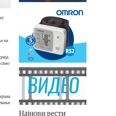
му
ње на
рија.
 само
рирана
нување
Најнови вести