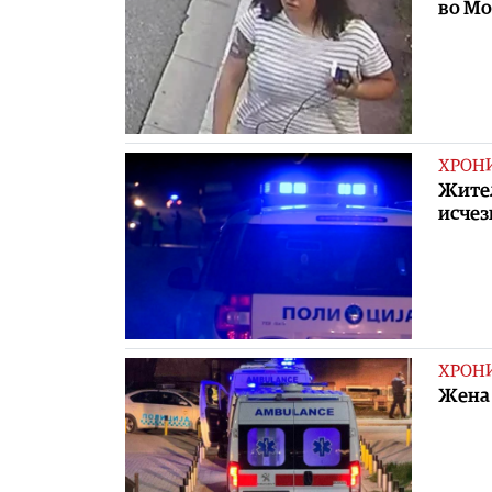
во Мо
ХРОН
Жител
исчез
ХРОН
Жена 