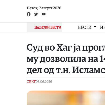
Skip to main content
Петок, 7 август 2026
ВЕСТИ
И
НАЈНОВИ ВЕСТИ
Суд во Хаг ја про
му дозволила на 
дел од т.н. Ислам
СВЕТ
05.06.2026