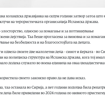
шна холандска државјанка на седум години затвор затоа што 
риклучи на терористичката организација Исламска држава.
но злосторство, односно за помагање и за поттикнување
ени дејствија. Таа беше прогласена за виновна и за помага
вање на безбедноста и на благосостојбата на децата.
ги одвела своите две малолетни деца – синот и ќерката – во Си
и на полициска структура на Исламска држава, кога тој имал
нало додека служело во воена единица на оваа џихадистичка
користила своето законско право да не дава исказ.
а, таа останала во Сирија, а пет години подоцна била репат
ати деца биле приведени во 2024 година по нивното пристиг