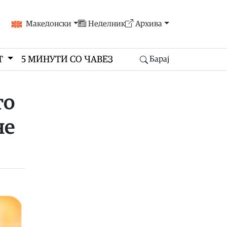
Македонски
Неделник
Архива
Т
5 МИНУТИ СО ЧАВЕЗ
Барај
то
не