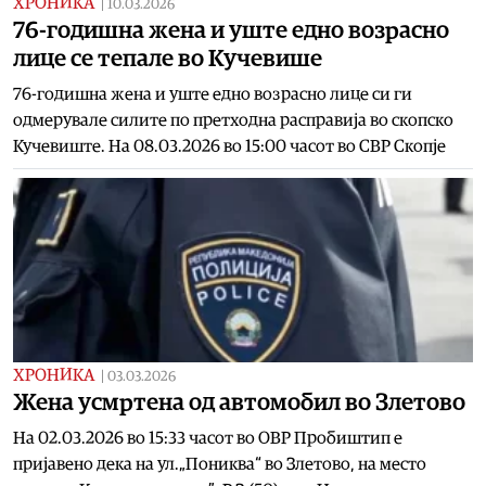
ХРОНИКА
|
10.03.2026
76-годишна жена и уште едно возрасно
лице се тепале во Кучевише
76-годишна жена и уште едно возрасно лице си ги
одмерувале силите по претходна расправија во скопско
Кучевиште. На 08.03.2026 во 15:00 часот во СВР Скопје
ХРОНИКА
|
03.03.2026
Жена усмртена од автомобил во Злетово
На 02.03.2026 во 15:33 часот во ОВР Пробиштип е
пријавено дека на ул.„Пониква“ во Злетово, на место