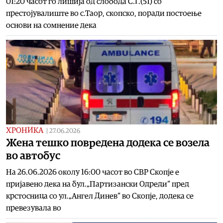
01:20 часот го лишија од слобода С.Г.(51) со
престојувалиште во с.Таор, скопско, поради постоење
основи на сомнение дека
ХРОНИКА
|
27.06.2026
Жена тешко повредена додека се возела
во автобус
На 26.06.2026 околу 16:00 часот во СВР Скопје е
пријавено дека на бул.„Партизански Одреди“ пред
крстосница со ул.„Ангел Динев“ во Скопје, додека се
превезувала во