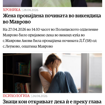
ХРОНИКА
|
28.04.2026
Жена пронајдена почината во викендица
во Маврово
На 27.04.2026 во 14:10 часот во Полициското одделение
Маврово било пријавено дека во викенд-куќа во
с.Маврови Анови била пронајдена почината Д.Ѓ.(58) од
с.Леуново, општина Маврово
ПСИХОЛОГИЈА
|
24.04.2026
Знаци кои откриваат дека ѝ е преку глава