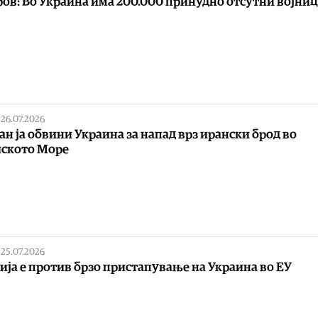
ов: Во Украина има 200.000 принудно отсутни војни
|
26.07.2026
ан ја обвини Украина за напад врз ирански брод во
ското Море
|
25.07.2026
ија е против брзо пристапување на Украина во ЕУ