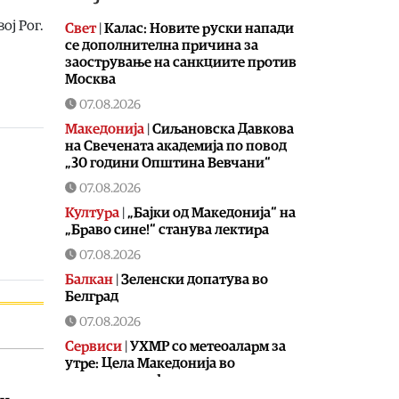
ој Рог.
Свет
|
Калас: Новите руски напади
се дополнителна причина за
заострување на санкциите против
Москва
07.08.2026
Македонија
|
Сиљановска Давкова
на Свечената академија по повод
„30 години Општина Вевчани“
07.08.2026
Култура
|
„Бајки од Македонија“ на
„Браво сине!“ станува лектира
07.08.2026
Балкан
|
Зеленски допатува во
Белград
07.08.2026
Сервиси
|
УХМР со метеоаларм за
утре: Цела Македонија во
портокалова фаза