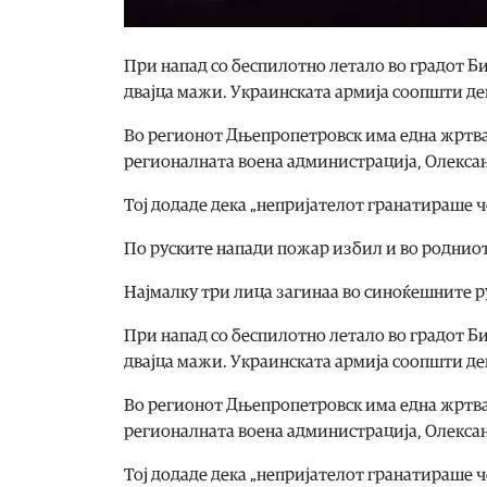
При напад со беспилотно летало во градот Би
двајца мажи. Украинската армија соопшти дек
Во регионот Дњепропетровск има една жртва 
регионалната воена администрација, Олексан
Тој додаде дека „непријателот гранатираше ч
По руските напади пожар избил и во родниот
Најмалку три лица загинаа во синоќешните 
При напад со беспилотно летало во градот Би
двајца мажи. Украинската армија соопшти дек
Во регионот Дњепропетровск има една жртва 
регионалната воена администрација, Олексан
Тој додаде дека „непријателот гранатираше ч