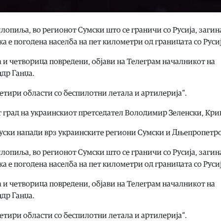
лопиља, во регионот Сумски што се граничи со Русија, загин
а е погодена населба на пет километри од границата со Русиј
и четворица повредени, објави на Телеграм началникот на
др Ганџа.
етири области со беспилотни летала и артилерија“.
 град на украинскиот претседател Володимир Зеленски, Крив
руски напади врз украинските региони Сумски и Дњепропетро
лопиља, во регионот Сумски што се граничи со Русија, загин
а е погодена населба на пет километри од границата со Русиј
и четворица повредени, објави на Телеграм началникот на
др Ганџа.
етири области со беспилотни летала и артилерија“.