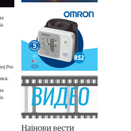
аа
а.
ој Рог.
вск.
аа
а.
Најнови вести