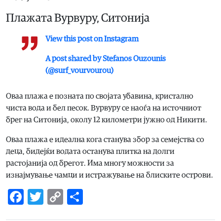
Плажата Вурвуру, Ситонија
View this post on Instagram
A post shared by Stefanos Ouzounis
(@surf_vourvourou)
Оваа плажа е позната по својата убавина, кристално
чиста вода и бел песок. Вурвуру се наоѓа на источниот
брег на Ситонија, околу 12 километри јужно од Никити.
Оваа плажа е идеална кога станува збор за семејства со
деца, бидејќи водата останува плитка на долги
растојанија од брегот. Има многу можности за
изнајмување чамци и истражување на блиските острови.
Facebook
Twitter
Copy
Share
Link