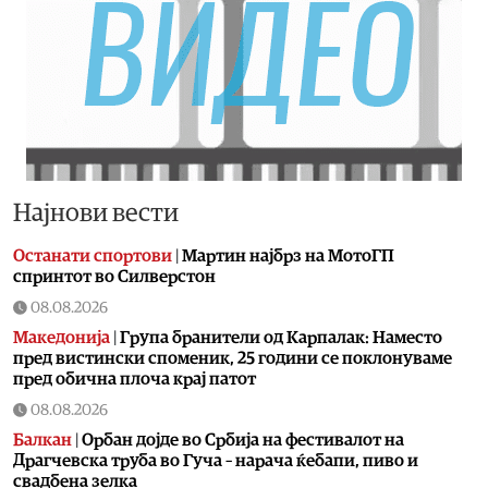
Најнови вести
Останати спортови
|
Мартин најбрз на МотоГП
спринтот во Силверстон
08.08.2026
Македонија
|
Група бранители од Карпалак: Наместо
пред вистински споменик, 25 години се поклонуваме
пред обична плоча крај патот
08.08.2026
Балкан
|
Орбан дојде во Србија на фестивалот на
Драгчевска труба во Гуча – нарача ќебапи, пиво и
свадбена зелка