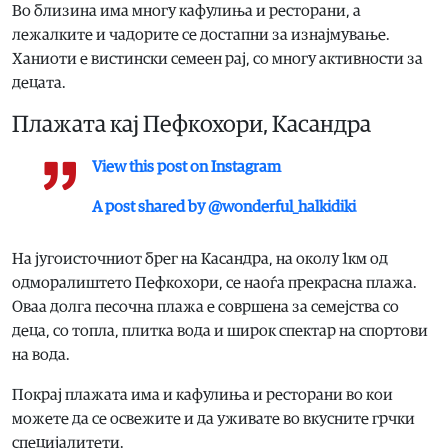
Во близина има многу кафулиња и ресторани, а
лежалките и чадорите се достапни за изнајмување.
Ханиоти е вистински семеен рај, со многу активности за
децата.
Плажата кај Пефкохори, Касандра
View this post on Instagram
A post shared by @wonderful_halkidiki
На југоисточниот брег на Касандра, на околу 1км од
одморалиштето Пефкохори, се наоѓа прекрасна плажа.
Оваа долга песочна плажа е совршена за семејства со
деца, со топла, плитка вода и широк спектар на спортови
на вода.
Покрај плажата има и кафулиња и ресторани во кои
можете да се освежите и да уживате во вкусните грчки
специјалитети.