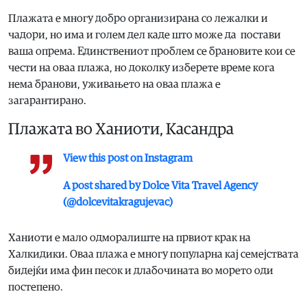
Плажата е многу добро организирана со лежалки и
чадори, но има и голем дел каде што може да постави
ваша опрема. Единствениот проблем се брановите кои се
чести на оваа плажа, но доколку изберете време кога
нема бранови, уживањето на оваа плажа е
загарантирано.
Плажата во Ханиоти, Касандра
View this post on Instagram
A post shared by Dolce Vita Travel Agency
(@dolcevitakragujevac)
Ханиоти е мало одморалиште на првиот крак на
Халкидики. Оваа плажа е многу популарна кај семејствата
бидејќи има фин песок и длабочината во морето оди
постепено.