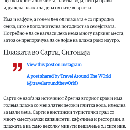
песок и кристално чиста, плитка вода, што ја прави
идеалена плажа за деца од сите возрасти.
Има и кафуле, а голем дел од плажата е со природна
сенка, што е дополнителна погодност за семејствата.
Потребно е да се нагласи дека нема многу паркинг места,
затоа се препорачува да се дојде на плажа рано наутро.
Плажата во Сарти, Ситонија
View this post on Instagram
A post shared by Travel Around The W0rld
(@travelaroundthew0rld)
Сарти се наоѓа на источниот брег на вториот крак и има
голема плажа со мек златен песок и плитка вода, идеална
за мали деца. Сарти е вистински туристички град со
многу сместувачки капацитети, кафулиња и ресторани, а
плажата е на само неколку минути пешачење од сите нив.