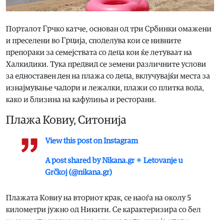
Порталот Грчко катче, основан од три Србинки омажени
и преселени во Грција, споделува кои се нивните
препораки за семејствата со деца кои ќе летуваат на
Халкидики. Тука предвид се земени различните услови
за едноставен ден на плажа со деца, вклучувајќи места за
изнајмување чадори и лежалки, плажи со плитка вода,
како и близина на кафулиња и ресторани.
Плажа Ковиу, Ситонија
View this post on Instagram
A post shared by Nikana.gr
Letovanje u
Grčkoj (@nikana.gr)
Плажата Ковиу на вториот крак, се наоѓа на околу 5
километри јужно од Никити. Се карактеризира со бел