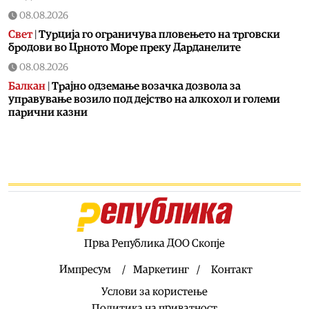
08.08.2026
Свет
|
Турција го ограничува пловењето на трговски
бродови во Црното Море преку Дарданелите
08.08.2026
Балкан
|
Трајно одземање возачка дозвола за
управување возило под дејство на алкохол и големи
парични казни
08.08.2026
Свет
|
Повеќе од 178.000 мигранти во последните
неколку месеци ја напуштија Јужна Африка
08.08.2026
Свет
|
Иран: Отворањето на Ормутскиот Теснец зависи
од САД
08.08.2026
Прва Република ДОО Скопје
Останати спортови
|
Катерина Ацевска светска
вицешампионка во џиу-џицу
Импресум
Маркетинг
Контакт
08.08.2026
Услови за користење
Патувања
|
Матера – градот од камен кој како феникс се
Политика на приватност