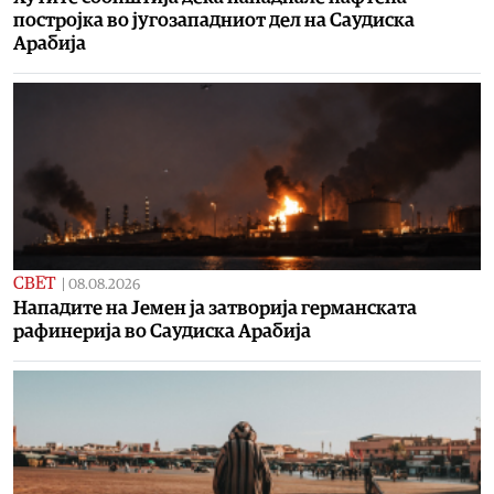
постројка во југозападниот дел на Саудиска
Арабија
СВЕТ
|
08.08.2026
Нападите на Јемен ја затворија германската
рафинерија во Саудиска Арабија