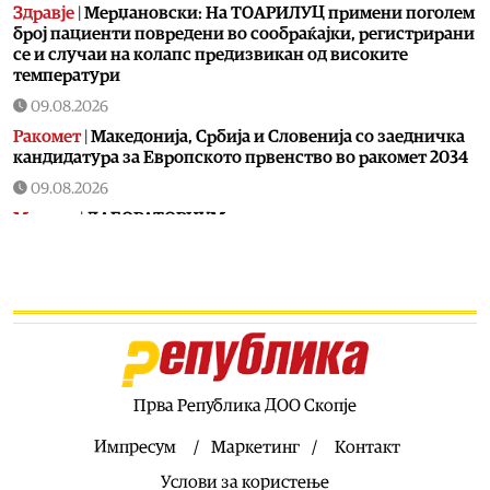
Здравје
|
Мерџановски: На ТОАРИЛУЦ примени поголем
број пациенти повредени во сообраќајки, регистрирани
се и случаи на колапс предизвикан од високите
температури
09.08.2026
Ракомет
|
Македонија, Србија и Словенија со заедничка
кандидатура за Европското првенство во ракомет 2034
09.08.2026
Музика
|
ЛАБОРАТОРИУМ го започнува проектот
„ЛИФТ“ со бесплатни музички работилници за теремин
09.08.2026
Свет
|
Пожарите во Франција донесоа чудо –
исчезнатиот мачор Моцарт се врати дома по 17 години
09.08.2026
Филм
|
Бесплатна проекција на филмот „Превртено“ во
библиотеката „Другарче“
Прва Република ДОО Скопје
09.08.2026
Импресум
Маркетинг
Контакт
Свет
|
Американски огномет влезе во Гинисовата книга
Услови за користење
на рекорди