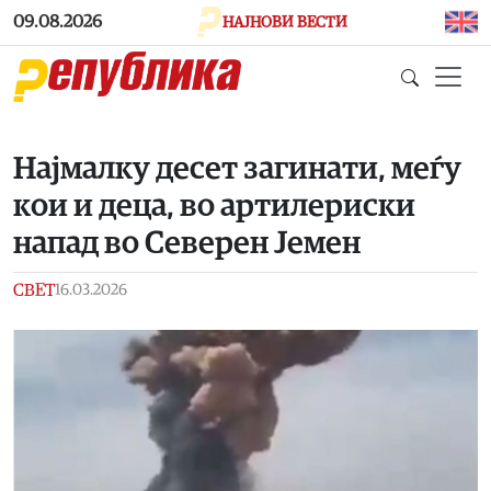
Skip to main content
09.08.2026
НАЈНОВИ ВЕСТИ
Најмалку десет загинати, меѓу
кои и деца, во артилериски
напад во Северен Јемен
СВЕТ
16.03.2026