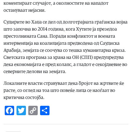
коментираат случајот, а околностите на нападот
остануваат нејасни.
Судирите во Хаџа се дел од долготрајната граѓанска војна
што започна во 2014 година, кога Хутите ја презедоа
престолнината Сана. Поради конфликтот и воената
интервенција на коалицијата предводена од Саудиска
Арабија, земјата се соочува со тешка хуманитарна криза.
Светската програма за храна на ОН (СПП) предупредува
дека економијата е пред колапс, а гладот е секојдневие во
северните делови на земјата.
Локалните власти стравуваат дека бројот на жртвите ќе
расте, со оглед на тоа што повеќе лица се наоѓаат во
критична состојба.
Facebook
Twitter
Copy
Share
Link