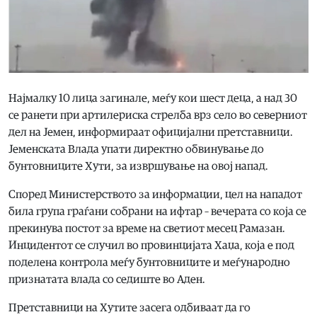
Најмалку 10 лица загинале, меѓу кои шест деца, а над 30
се ранети при артилериска стрелба врз село во северниот
дел на Јемен, информираат официјални претставници.
Јеменската Влада упати директно обвинување до
бунтовниците Хути, за извршување на овој напад.
Според Министерството за информации, цел на нападот
била група граѓани собрани на ифтар – вечерата со која се
прекинува постот за време на светиот месец Рамазан.
Инцидентот се случил во провинцијата Хаџа, која е под
поделена контрола меѓу бунтовниците и меѓународно
признатата влада со седиште во Аден.
Претставници на Хутите засега одбиваат да го