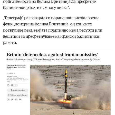
подготвеноста на Велика Британија да пресретне
балистички ракети е „многу ниска“.
„Телеграф“ разговарал со поранешни високи воени
функционери на Велика Британија, од кои сите
потврдиле дека земјата практично нема ресурси или
вештини за пресретнување на ирански балистички
ракети.