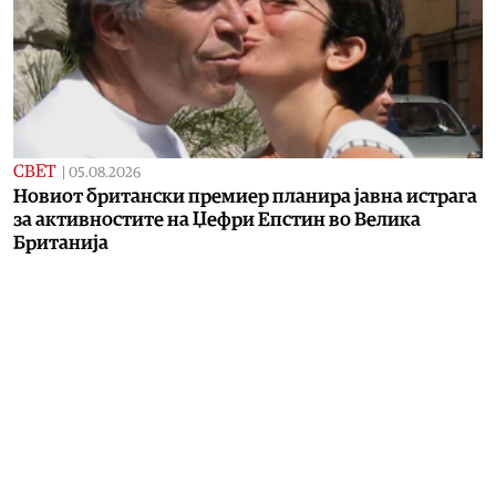
СВЕТ
|
05.08.2026
Новиот британски премиер планира јавна истрага
за активностите на Џефри Епстин во Велика
Британија