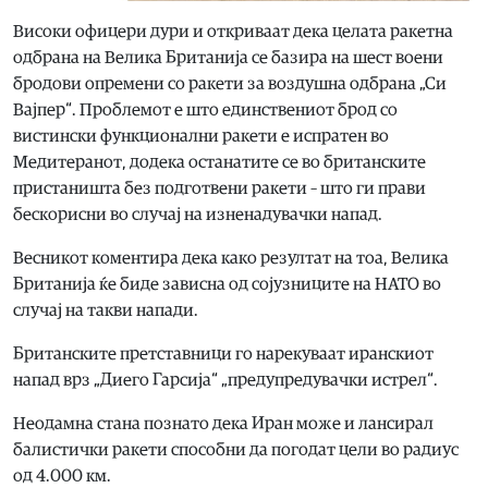
Високи офицери дури и откриваат дека целата ракетна
одбрана на Велика Британија се базира на шест воени
бродови опремени со ракети за воздушна одбрана „Си
Вајпер“. Проблемот е што единствениот брод со
вистински функционални ракети е испратен во
Медитеранот, додека останатите се во британските
пристаништа без подготвени ракети – што ги прави
бескорисни во случај на изненадувачки напад.
Весникот коментира дека како резултат на тоа, Велика
Британија ќе биде зависна од сојузниците на НАТО во
случај на такви напади.
Британските претставници го нарекуваат иранскиот
напад врз „Диего Гарсија“ „предупредувачки истрел“.
Неодамна стана познато дека Иран може и лансирал
балистички ракети способни да погодат цели во радиус
од 4.000 км.