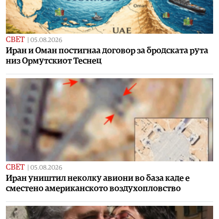
СВЕТ
|
05.08.2026
Иран и Оман постигнаа договор за бродската рута
низ Ормутскиот Теснец
СВЕТ
|
05.08.2026
Иран уништил неколку авиони во база каде е
сместено американското воздухопловство