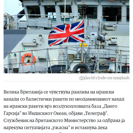
david-clode-on-unsplash
Велика Британија се чувствува ранлива на ирански
напади со балистички ракети по неодамнешниот напад
на ирански ракети врз воздухопловната база „Диего
Гарсија“ во Индискиот Океан, објави „Телеграф“.
Службеник на британското Министерство за одбрана ја
нарекува ситуацијата „ужасна“ и истакнува дека