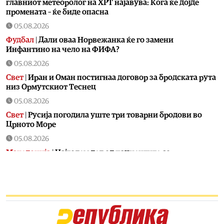
главниот метеоролог на ХРТ најавува: Кога ќе дојде
промената – ќе биде опасна
05.08.2026
Фудбал
|
Дали оваа Норвежанка ќе го замени
Инфантино на чело на ФИФА?
05.08.2026
Свет
|
Иран и Оман постигнаа договор за бродската рута
низ Ормутскиот Теснец
05.08.2026
Свет
|
Русија погодила уште три товарни бродови во
Црното Море
05.08.2026
Македонија
|
Најголем дел од пациентите сo
западнонилска треска се од скопскиот регион и Велес
05.08.2026
Хроника
|
Ангелов: Спречена катастрофа во Виничко,
запалена трева при сечење со брусилица
05.08.2026