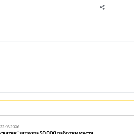
|
22.03.2026
сваген“ затвора 50.000 работни места