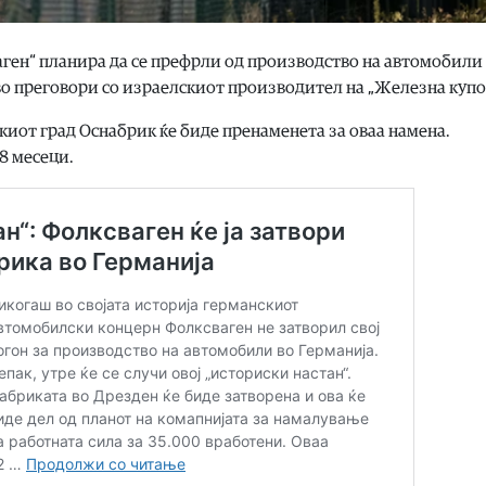
ген“ планира да се префрли од производство на автомобили
во преговори со израелскиот производител на „Железна купо
киот град Оснабрик ќе биде пренаменета за оваа намена.
8 месеци.