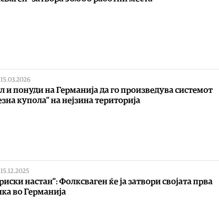
|
15.03.2026
л и понуди на Германија да го произведува системот
зна купола“ на нејзина територија
|
15.12.2025
риски настан“: Фолксваген ќе ја затвори својата прва
ка во Германија