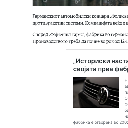
Германскиот автомобилски концерн „Фолксва
противракетни системи. Компанијата веќе е 
Според „Фајненшл тајмс“, фабрика во германс
Производството треба да почне во рок од 12-1