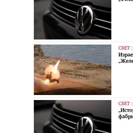
СВЕТ
Израе
„Желе
СВЕТ
„Исто
фабри