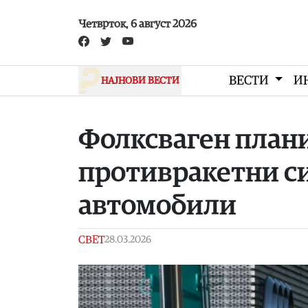
Skip to main content
Четврток, 6 август 2026
ВЕСТИ
И
НАЈНОВИ ВЕСТИ
Фолксваген плани
противракетни с
автомобили
СВЕТ
28.03.2026