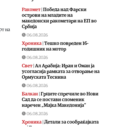
Ракомет
|
Победа над Фарски
острови на младите на
македонски ракометари на ЕП во
Србија
рт на
06.08.2026
Хроника
|
Тешко повреден 16-
годишник на мотор
06.08.2026
Свет
|
Ал Арабија: Иран и Оман ја
усогласија рамката за отворање на
Ормуската Теснина
06.08.2026
Балкан
|
Грците спречиле во Нови
Сад да се постави споменик
наречен „Мајка Македонија“
06.08.2026
Хроника
|
Детали за сообраќајката
кај Битола, познат идентитетот на
повредените