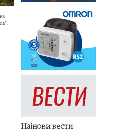
 на
ла“.
Најнови вести