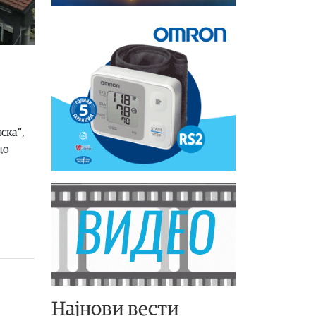
ска“,
до
Најнови вести