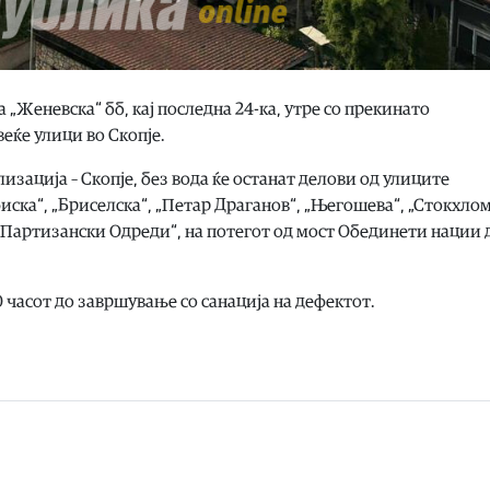
„Женевска“ бб, кај последна 24-ка, утре со прекинато
еќе улици во Скопје.
зација – Скопје, без вода ќе останат делови од улиците
фиска“, „Бриселска“, „Петар Драганов“, „Његошева“, „Стокхлом
 „Партизански Одреди“, на потегот од мост Обединети нации 
 часот до завршување со санација на дефектот.