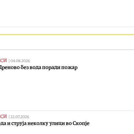
ИСИ
|
04.08.2026
Дреново без вода поради пожар
ИСИ
|
22.07.2026
ода и струја неколку улици во Скопје