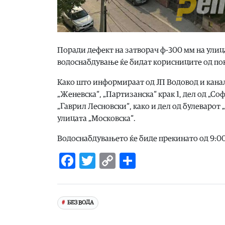
Поради дефект на затворач ф-300 мм на улица 
водоснабдување ќе бидат корисниците од пов
Како што информираат од ЈП Водовод и канали
„Женевска“, „Партизанска“ крак 1, дел од „Со
„Гаврил Лесновски“, како и дел од булеварот
улицата „Московска“.
Водоснабдувањето ќе биде прекинато од 9:00
Facebook
Twitter
Copy
Share
Link
БЕЗ ВОДА