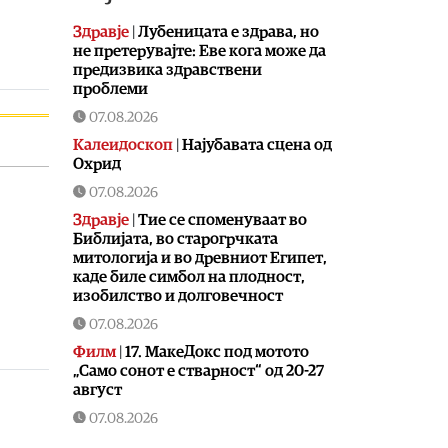
Здравје
|
Лубеницата е здрава, но
не претерувајте: Еве кога може да
предизвика здравствени
проблеми
07.08.2026
Калеидоскоп
|
Најубавата сцена од
Охрид
07.08.2026
Здравје
|
Тие се споменуваат во
Библијата, во старогрчката
митологија и во древниот Египет,
каде биле симбол на плодност,
изобилство и долговечност
07.08.2026
Филм
|
17. МакеДокс под мотото
„Само сонот е стварност“ од 20-27
август
07.08.2026
Македонија
|
ЦУК: До 18 часот