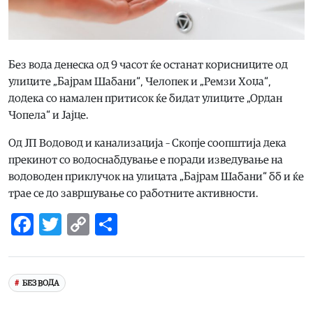
Без вода денеска од 9 часот ќе останат корисниците од
улиците „Бајрам Шабани“, Челопек и „Ремзи Хоџа“,
додека со намален притисок ќе бидат улиците „Ордан
Чопела“ и Јајце.
Од ЈП Водовод и канализација – Скопје соопштија дека
прекинот со водоснабдување е поради изведување на
водоводен приклучок на улицата „Бајрам Шабани“ бб и ќе
трае се до завршување со работните активности.
Facebook
Twitter
Copy
Share
Link
БЕЗ ВОДА