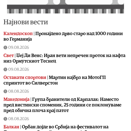
Најнови вести
Калеидоскоп
|
Пронајдено дрво старо над 1000 години
во Германија
09.08.2026
Свет
|
Џеј Ди Венс: Иран вети непречен проток на нафта
низ Ормутскиот Теснец
09.08.2026
Останати спортови
|
Мартин најбрз на МотоГП
спринтот во Силверстон
08.08.2026
Македонија
|
Група бранители од Карпалак: Наместо
пред вистински споменик, 25 години се поклонуваме
пред обична плоча крај патот
08.08.2026
Балкан
|
Орбан дојде во Србија на фестивалот на