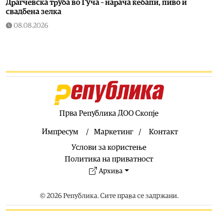
Драгчевска труба во Гуча – нарача ќебапи, пиво и
свадбена зелка
08.08.2026
Свет
|
Турција го ограничува пловењето на трговски
бродови во Црното Море преку Дарданелите
08.08.2026
Балкан
|
Трајно одземање возачка дозвола за
управување возило под дејство на алкохол и големи
парични казни
08.08.2026
Прва Република ДОО Скопје
Свет
|
Повеќе од 178.000 мигранти во последните
неколку месеци ја напуштија Јужна Африка
Импресум
Маркетинг
Контакт
08.08.2026
Услови за користење
Свет
|
Иран: Отворањето на Ормутскиот Теснец зависи
Политика на приватност
од САД
Архива
08.08.2026
Останати спортови
|
Катерина Ацевска светска
© 2026 Република. Сите права се задржани.
вицешампионка во џиу-џицу
08.08.2026