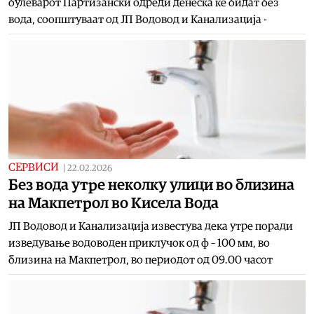
булеварот Партизански одреди денеска ќе бидат без
вода, соопштуваат од ЈП Водовод и Канализација -
СЕРВИСИ
|
22.02.2026
Без вода утре неколку улици во близина
на Макпетрол во Кисела Вода
ЈП Водовод и Канализација известува дека утре поради
изведување водоводен приклучок од ф – 100 мм, во
близина на Макпетрол, во периодот од 09.00 часот