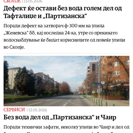
СКОПЈЕ
|
13.05.2026
Дефект ќе остави без вода голем дел од
Тафталиџе и „Партизанска“
Поради дефект на затворач ф-300 мм на улица
„Женевска“ бб, кај последна 24-ка, утре со прекинато
водоснабдување ќе бидат корисниците од повеќе улици
во Скопје.
СЕРВИСИ
|
12.05.2026
Без вода дел од „Партизанска“ и Чаир
Поради технички зафати, неколку улици во Чаир и дел од