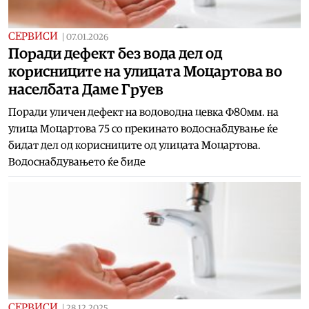
СЕРВИСИ
|
07.01.2026
Поради дефект без вода дел од
корисниците на улицата Моцартова во
населбата Даме Груев
Поради уличен дефект на водоводна цевка Ф80мм. на
улица Моцартова 75 со прекинато водоснабдување ќе
бидат дел од корисниците од улицата Моцартова.
Водоснабдувањето ќе биде
СЕРВИСИ
|
28.12.2025