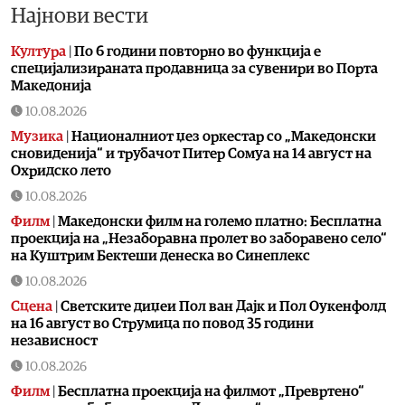
Најнови вести
Култура
|
По 6 години повторно во функција е
специјализираната продавница за сувенири во Порта
Македонија
10.08.2026
Музика
|
Националниот џез оркестар со „Македонски
сновиденија“ и трубачот Питер Сомуа на 14 август на
Охридско лето
10.08.2026
Филм
|
Македонски филм на големо платно: Бесплатна
проекција на „Незаборавна пролет во заборавено село“
на Куштрим Бектеши денеска во Синеплекс
10.08.2026
Сцена
|
Светските диџеи Пол ван Дајк и Пол Оукенфолд
на 16 август во Струмица по повод 35 години
независност
10.08.2026
Филм
|
Бесплатна проекција на филмот „Превртено“