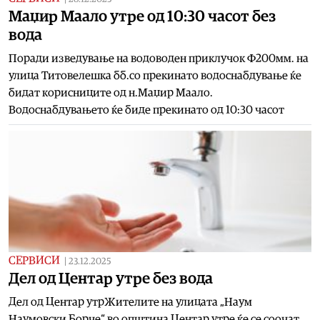
Маџир Маало утре од 10:30 часот без
вода
Поради изведување на водоводен приклучок Ф200мм. на
улица Титовелешка бб.со прекинато водоснабдување ќе
бидат корисниците од н.Маџир Маало.
Водоснабдувањето ќе биде прекинато од 10:30 часот
СЕРВИСИ
|
23.12.2025
Дел од Центар утре без вода
Дел од Центар утрЖителите на улицата „Наум
Наумовски Борче“ во општина Центар утре ќе се соочат