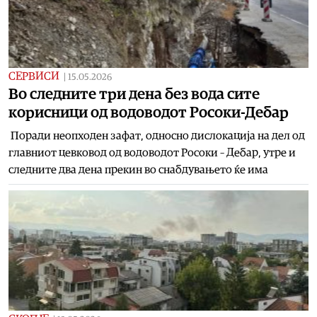
СЕРВИСИ
|
15.05.2026
Во следните три дена без вода сите
корисници од водоводот Росоки-Дебар
Поради неопходен зафат, односно дислокација на дел од
главниот цевковод од водоводот Росоки – Дебар, утре и
следните два дена прекин во снабдувањето ќе има