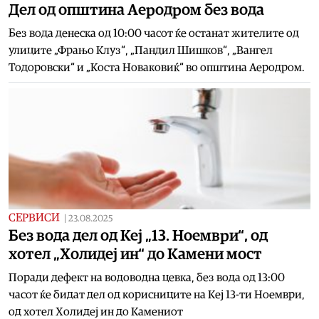
Дел од општина Аеродром без вода
Без вода денеска од 10:00 часот ќе останат жителите од
улиците „Фрањо Клуз“, „Пандил Шишков“, „Вангел
Тодоровски“ и „Коста Новаковиќ“ во општина Аеродром.
СЕРВИСИ
|
23.08.2025
Без вода дел од Кеј „13. Ноември“, од
хотел „Холидеј ин“ до Камени мост
Поради дефект на водоводна цевка, без вода од 13:00
часот ќе бидат дел од корисниците на Кеј 13-ти Ноември,
од хотел Холидеј ин до Камениот