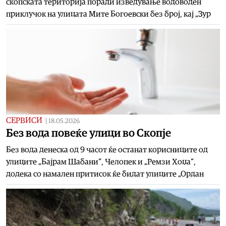
скопската територија поради изведување водоводен
приклучок на улицата Мите Богоевски без број, кај „Зур
СЕРВИСИ
|
18.05.2026
Без вода повеќе улици во Скопје
Без вода денеска од 9 часот ќе останат корисниците од
улиците „Бајрам Шабани“, Челопек и „Ремзи Хоџа“,
додека со намален притисок ќе бидат улиците „Ордан