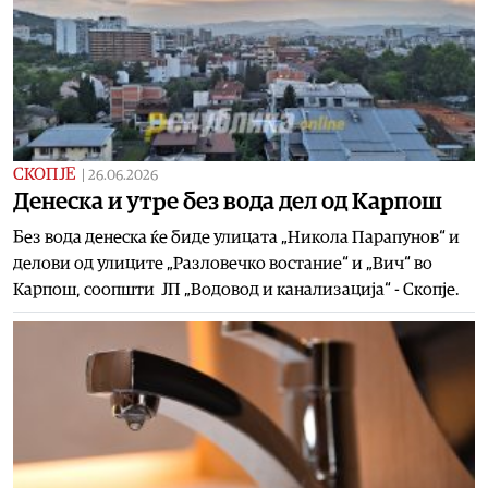
СКОПЈЕ
|
26.06.2026
Денеска и утре без вода дел од Карпош
Без вода денеска ќе биде улицата „Никола Парапунов“ и
делови од улиците „Разловечко востание“ и „Вич“ во
Карпош, соопшти ЈП „Водовод и канализација“ - Скопје.