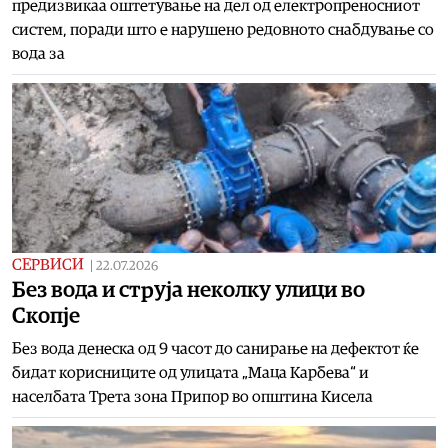
предизвикаа оштетување на дел од електропреносниот
систем, поради што е нарушено редовното снабдување со
вода за
СЕРВИСИ
|
22.07.2026
Без вода и струја неколку улици во
Скопје
Без вода денеска од 9 часот до санирање на дефектот ќе
бидат корисниците од улицата „Маца Карбева“ и
населбата Трета зона Припор во општина Кисела