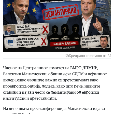
Креирано со помош на AI
Членот на Централниот комитет на ВМРО-ДПМНЕ,
Валентин Манасиевски, обвини дека СДСМ и нејзиниот
лидер Венко Филипче лажно се претставуваат како
проевропска опција, додека, како што рече, нивните
ставови и изјави често се демантирани од европски
институции и претставници.
На денешната прес-конференција, Манасиевски изјави