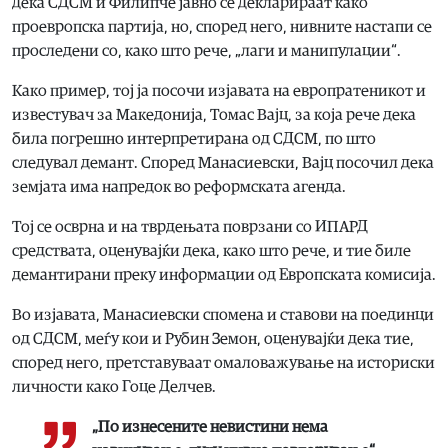
дека СДСМ и Филипче јавно се декларираат како
проевропска партија, но, според него, нивните настапи се
проследени со, како што рече, „лаги и манипулации“.
Како пример, тој ја посочи изјавата на европратеникот и
известувач за Македонија, Томас Вајц, за која рече дека
била погрешно интерпретирана од СДСМ, по што
следувал демант. Според Манасиевски, Вајц посочил дека
земјата има напредок во реформската агенда.
Тој се осврна и на тврдењата поврзани со ИПАРД
средствата, оценувајќи дека, како што рече, и тие биле
демантирани преку информации од Европската комисија.
Во изјавата, Манасиевски спомена и ставови на поединци
од СДСМ, меѓу кои и Рубин Земон, оценувајќи дека тие,
според него, претставуваат омаловажување на историски
личности како Гоце Делчев.
„По изнесените невистини нема