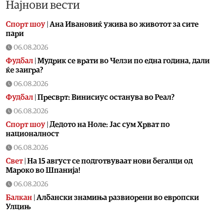
Најнови вести
Спорт шоу
|
Aна Ивановиќ ужива во животот за сите
пари
06.08.2026
Фудбал
|
Мудрик се врати во Челзи по една година, дали
ќе заигра?
06.08.2026
Фудбал
|
Пресврт: Винисиус останува во Реал?
06.08.2026
Спорт шоу
|
Дедото на Ноле: Јас сум Хрват по
националност
06.08.2026
Свет
|
На 15 август се подготвуваат нови бегалци од
Мароко во Шпанија!
06.08.2026
Балкан
|
Албански знамиња развиорени во европски
Улцињ