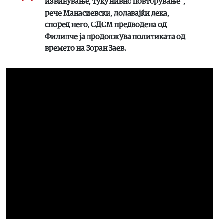
извинување, туку нивно повторување“,
рече Манасиевски, додавајќи дека,
според него, СДСМ предводена од
Филипче ја продолжува политиката од
времето на Зоран Заев.