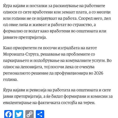
Ќура најави и постапки за раскинување на работните
односи со сите вработени кои земаат плата, а со месеци
или години не се појавуваат на работа. Според него, дел
од овие лица и живеат и работат во странство, а
формално се водат како вработени во општината или
јавните претпријатија.
Како приоритети ги посочи изградбата на патот
Мороишта-Струга, решавање на проблемите со
паркирањето и подобрување на комуналните услуги. Во
однос на депонијата, тој посочи дека се очекува
регионалното решение да профункционира во 2026
година.
Ќура најави и ревизија на работата на општината и сите
јавни претпријатија, а ќе бидат формирани и комисии за
евидентирање на фактичката состојба на терен.
Facebook
Twitter
Copy
Share