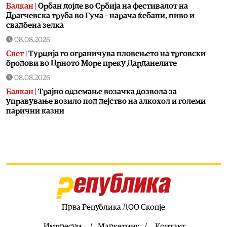
Балкан
|
Орбан дојде во Србија на фестивалот на
Драгчевска труба во Гуча – нарача ќебапи, пиво и
свадбена зелка
08.08.2026
Свет
|
Турција го ограничува пловењето на трговски
бродови во Црното Море преку Дарданелите
08.08.2026
Балкан
|
Трајно одземање возачка дозвола за
управување возило под дејство на алкохол и големи
парични казни
08.08.2026
Свет
|
Повеќе од 178.000 мигранти во последните
неколку месеци ја напуштија Јужна Африка
08.08.2026
Свет
|
Иран: Отворањето на Ормутскиот Теснец зависи
од САД
08.08.2026
Прва Република ДОО Скопје
Останати спортови
|
Катерина Ацевска светска
вицешампионка во џиу-џицу
Импресум
Маркетинг
Контакт