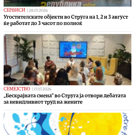
СЕРВИСИ
|
28.07.2026
Угостителските објекти во Струга на 1, 2 и 3 август
ќе работат до 3 часот по полноќ
СЕМЕЈСТВО
|
17.07.2026
„Бескрајната смена“ во Струга ја отвори дебатата
за невидливиот труд на жените