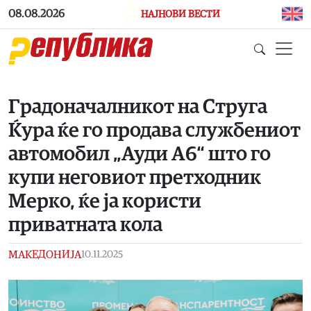
Skip to main content
08.08.2026
НАЈНОВИ ВЕСТИ
Градоначалникот на Струга
Ќура ќе го продава службениот
автомобил „Ауди А6“ што го
купи неговиот претходник
Мерко, ќе ја користи
приватната кола
МАКЕДОНИЈА
10.11.2025