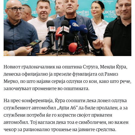
Новиот градоначалник на општина Струга, Менди Ќура,
денеска официјално ја презеде функцијата од Рамиз
Мерко, по што најави серија одлуки со кои, како што рече,
започнуваат промените во општината.
На прес-конференција, Ќура соопшти дека донел одлука
службениот автомобил „Ауди А6“ да биде продаден, а за
службени потреби ќе го користи својот приватен
автомобил. Тој нагласи дека тоа е симболичен, но важен
чекор за рационално трошење на јавните средства.