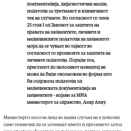
документација, дијагностички наоди,
податоци за третманот и клиничкиот
тек на случаите. Во согласност со член
25 став 1 од Законот за заштита на
правата на пациентите, личните и
медицинските податоци на пациентот
мора да се чуваат во тајност во
согласност со прописите за заштита на
личните податоци. Поради тоа,
пристапот до целосниот извештај не
може да биде овозможен во форма што
би содржела податоци од
медицинската документација на
пациентите – изјави за МИА
министерот за здравство, Азир Алиу.
Министерот посочи дека во вакви случаи не е доволно
само технички да се затемнат името и презимето затоа