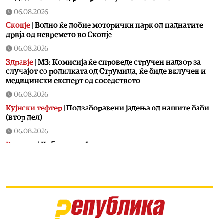
06.08.2026
Скопје
|
Водно ќе добие моторички парк од паднатите
дрвја од невремето во Скопје
06.08.2026
Здравје
|
МЗ: Комисија ќе спроведе стручен надзор за
случајот со родилката од Струмица, ќе биде вклучен и
медицински експерт од соседството
06.08.2026
Кујнски тефтер
|
Подзаборавени јадења од нашите баби
(втор дел)
06.08.2026
Ракомет
|
Победа над Фарски острови на младите на
македонски ракометари на ЕП во Србија
06.08.2026
Хроника
|
Тешко повреден 16-годишник на мотор
06.08.2026
Свет
|
Ал Арабија: Иран и Оман ја усогласија рамката за
отворање на Ормуската Теснина