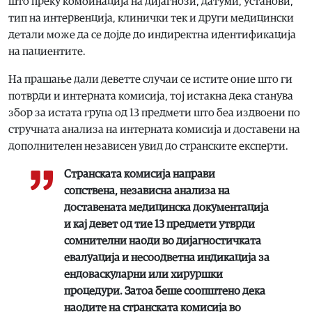
што преку комбинација на дијагнози, датуми, установи,
тип на интервенција, клинички тек и други медицински
детали може да се дојде до индиректна идентификација
на пациентите.
На прашање дали деветте случаи се истите оние што ги
потврди и интерната комисија, тој истакна дека станува
збор за истата група од 13 предмети што беа издвоени по
стручната анализа на интерната комисија и доставени на
дополнителен независен увид до странските експерти.
Странската комисија направи
сопствена, независна анализа на
доставената медицинска документација
и кај девет од тие 13 предмети утврди
сомнителни наоди во дијагностичката
евалуација и несоодветна индикација за
ендоваскуларни или хируршки
процедури. Затоа беше соопштено дека
наодите на странската комисија во