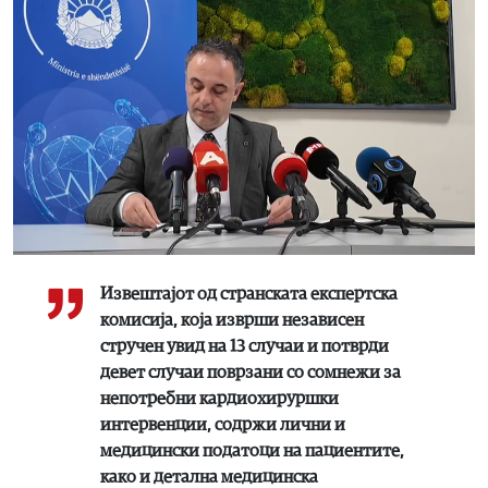
Извештајот од странската експертска
комисија, која изврши независен
стручен увид на 13 случаи и потврди
девет случаи поврзани со сомнежи за
непотребни кардиохируршки
интервенции, содржи лични и
медицински податоци на пациентите,
како и детална медицинска