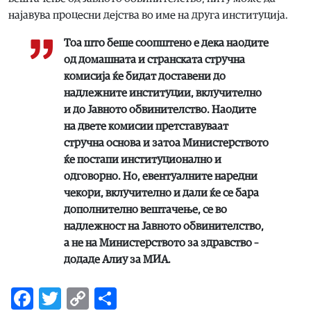
најавува процесни дејства во име на друга институција.
Тоа што беше соопштено е дека наодите
од домашната и странската стручна
комисија ќе бидат доставени до
надлежните институции, вклучително
и до Јавното обвинителство. Наодите
на двете комисии претставуваат
стручна основа и затоа Министерството
ќе постапи институционално и
одговорно. Но, евентуалните наредни
чекори, вклучително и дали ќе се бара
дополнително вештачење, се во
надлежност на Јавното обвинителство,
а не на Министерството за здравство –
додаде Алиу за МИА.
Facebook
Twitter
Copy
Share