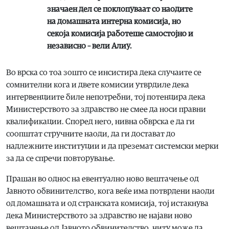
значаен дел се поклопуваат со наодите
на домашната интерна комисија, но
секоја комисија работеше самостојно и
независно – вели Алиу.
Во врска со тоа зошто се инсистира дека случаите се
сомнителни кога и двете комисии утврдиле дека
интервенциите биле непотребни, тој потенцира дека
Министерството за здравство не смее да носи правни
квалификации. Според него, нивна обврска е да ги
соопштат стручните наоди, да ги достават до
надлежните институции и да преземат системски мерки
за да се спречи повторување.
Прашан во однос на евентуално ново вештачење од
Јавното обвинителство, кога веќе има потврдени наоди
од домашната и од странската комисија, тој истакнува
дека Министерството за здравство не најави ново
вештачење од Јавното обвинителство, ниту може да