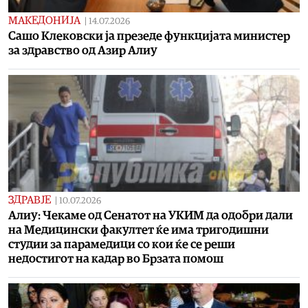
МАКЕДОНИЈА
|
14.07.2026
Сашо Клековски ја презеде функцијата министер
за здравство од Азир Алиу
ЗДРАВЈЕ
|
10.07.2026
Алиу: Чекаме од Сенатот на УКИМ да одобри дали
на Медицински факултет ќе има тригодишни
студии за парамедици со кои ќе се реши
недостигот на кадар во Брзата помош